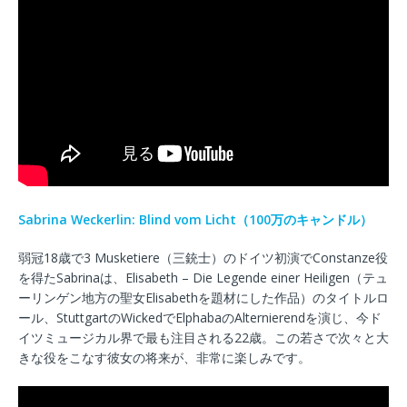
Sabrina Weckerlin: Blind vom Licht（100万のキャンドル）
弱冠18歳で3 Musketiere（三銃士）のドイツ初演でConstanze役
を得たSabrinaは、Elisabeth – Die Legende einer Heiligen（テュ
ーリンゲン地方の聖女Elisabethを題材にした作品）のタイトルロ
ール、StuttgartのWickedでElphabaのAlternierendを演じ、今ド
イツミュージカル界で最も注目される22歳。この若さで次々と大
きな役をこなす彼女の将来が、非常に楽しみです。