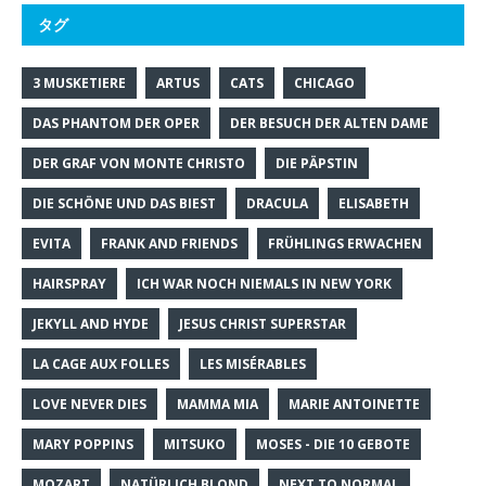
タグ
3 MUSKETIERE
ARTUS
CATS
CHICAGO
DAS PHANTOM DER OPER
DER BESUCH DER ALTEN DAME
DER GRAF VON MONTE CHRISTO
DIE PÄPSTIN
DIE SCHÖNE UND DAS BIEST
DRACULA
ELISABETH
EVITA
FRANK AND FRIENDS
FRÜHLINGS ERWACHEN
HAIRSPRAY
ICH WAR NOCH NIEMALS IN NEW YORK
JEKYLL AND HYDE
JESUS CHRIST SUPERSTAR
LA CAGE AUX FOLLES
LES MISÉRABLES
LOVE NEVER DIES
MAMMA MIA
MARIE ANTOINETTE
MARY POPPINS
MITSUKO
MOSES - DIE 10 GEBOTE
MOZART
NATÜRLICH BLOND
NEXT TO NORMAL