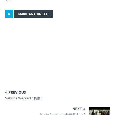
く…
)
ィ
)
き
ン
ま
ド
す
ウ
)
MARIE ANTOINETTE
で
開
き
ま
す
)
PREVIOUS
Sabrina Weckerlin負傷！
NEXT
Marie Antoinette動画集 Part 2