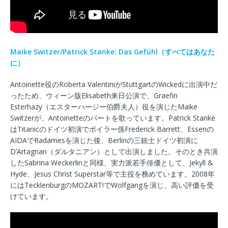
Maike Switzer/Patrick Stanke: Das Gefühl（すべてはあなた
に）
Antoinette役のRoberta ValentiniがStuttgartのWickedに出演中だ
ったため、ウィーン版Elisabeth来日公演で、Graefin
Esterhazy（エスターハージー伯爵夫人）役を演じたMaike
Switzerが、Antoinetteのパートを歌っています。Patrick Stanke
はTitanicのドイツ初演でボイラー係Frederick Barrett、Essenの
AIDAでRadamesを演じた後、Berlinの三銃士ドイツ初演に
D’Artagnan（ダルタニアン）として出演しました。そのとき共演
したSabrina Weckerlinと同様、実力派若手俳優として、Jekyll &
Hyde、Jesus Christ Superstar等で主役を務めています。2008年
にはTecklenburgのMOZART!でWolfgangを演じ、高い評価を受
けています。