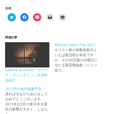
共有:
ク
F
ク
ク
ク
リ
a
リ
リ
リ
ッ
c
ッ
ッ
ッ
ク
e
ク
ク
ク
し
b
し
し
し
て
o
て
て
て
T
o
P
友
印
関連記事
w
k
o
達
刷
i
で
c
に
(
Musical meets Pop 2012
t
共
k
メ
新
t
有
e
ー
キリスト教の移動祝祭日と
し
e
す
t
ル
い
いえば復活祭が有名です
r
る
で
で
ウ
で
に
シ
リ
ィ
が、その50日後の日曜日に
共
は
ェ
ン
ン
当たる聖霊降臨祭（ドイツ
有
ク
ア
ク
ド
(
リ
(
を
ウ
Sabrina Weckerlin（サブリ
語で…
新
ッ
新
送
で
ナ・ヴェッカリン）出演作
し
ク
し
信
開
い
し
い
(
き
品紹介
ウ
て
ウ
新
ま
ィ
く
ィ
し
す
2012年の海外観劇予定
ン
だ
ン
い
)
ド
さ
ド
ウ
遅ればせながらあけまして
ウ
い
ウ
ィ
おめでとうございます。
で
(
で
ン
開
新
開
ド
2011年は3月の東日本大震
き
し
き
ウ
災の衝撃が大きく、しばら
ま
い
ま
で
す
ウ
す
開