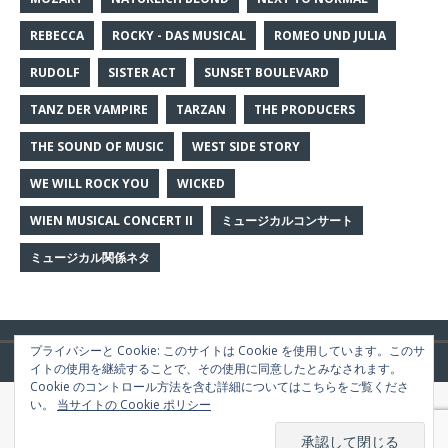
REBECCA
ROCKY - DAS MUSICAL
ROMEO UND JULIA
RUDOLF
SISTER ACT
SUNSET BOULEVARD
TANZ DER VAMPIRE
TARZAN
THE PRODUCERS
THE SOUND OF MUSIC
WEST SIDE STORY
WE WILL ROCK YOU
WICKED
WIEN MUSICAL CONCERT II
ミュージカルコンサート
ミュージカル関係ネタ
プライバシーと Cookie: このサイトは Cookie を使用しています。このサ
Copyright © 2026 | WordPress Theme by
MH Themes
イトの使用を継続することで、その使用に同意したとみなされます。
Cookie のコントロール方法を含む詳細についてはこちらをご覧くださ
い。
当サイトの Cookie ポリシー