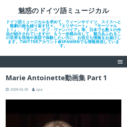
魅惑のドイツ語ミュージカル
ドイツ語ミュージカルを求めて、ウィーンやドイツ、スイスへと
観劇の旅を繰り返す日々。『エリザベート』、『モーツァル
ト！』、『ダンス・オブ・ヴァンパイア』等、日本でも数々の作
品が紹介されていますが、もう一歩踏み出して、魅力あふれるこ
の世界を現地や原語で体験したい方に、お役立ち情報をお届けし
ます。TWITTERアカウント@SPAWIENでも情報発信していま
す。
Marie Antoinette動画集 Part 1
2009-02-05
spa