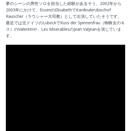
夢のシーンの男性ソロを担当した経験があるそう。2002年から
2003年にかけて、EssenのElisabethでKardinalerzbischof
Rauscher（ラウシャー大司教）として出演していたそうです。
最近では北ドイツのLübeckでKuss der Spinnenfrau（蜘蛛女のキ
ス）のValentinや、Les MiserablesのJean Valjeanを演じていま
す。