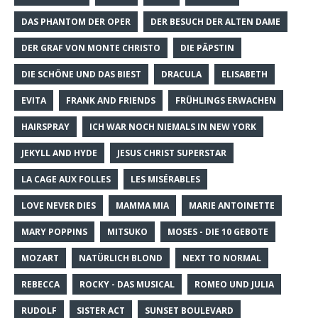
DAS PHANTOM DER OPER
DER BESUCH DER ALTEN DAME
DER GRAF VON MONTE CHRISTO
DIE PÄPSTIN
DIE SCHÖNE UND DAS BIEST
DRACULA
ELISABETH
EVITA
FRANK AND FRIENDS
FRÜHLINGS ERWACHEN
HAIRSPRAY
ICH WAR NOCH NIEMALS IN NEW YORK
JEKYLL AND HYDE
JESUS CHRIST SUPERSTAR
LA CAGE AUX FOLLES
LES MISÉRABLES
LOVE NEVER DIES
MAMMA MIA
MARIE ANTOINETTE
MARY POPPINS
MITSUKO
MOSES - DIE 10 GEBOTE
MOZART
NATÜRLICH BLOND
NEXT TO NORMAL
REBECCA
ROCKY - DAS MUSICAL
ROMEO UND JULIA
RUDOLF
SISTER ACT
SUNSET BOULEVARD