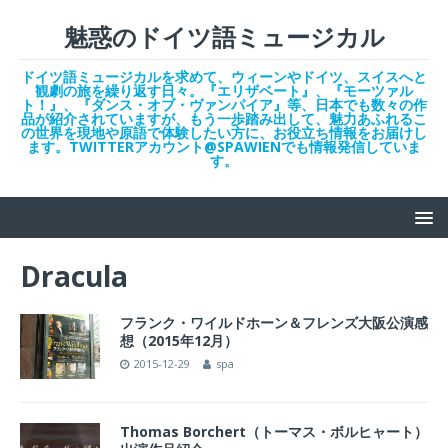
魅惑のドイツ語ミュージカル
ドイツ語ミュージカルを求めて、ウィーンやドイツ、スイスへと
観劇の旅を繰り返す日々。『エリザベート』、『モーツァル
ト！』、『ダンス・オブ・ヴァンパイア』等、日本でも数々の作
品が紹介されていますが、もう一歩踏み出して、魅力あふれるこ
の世界を現地や原語で体験したい方に、お役立ち情報をお届けし
ます。TWITTERアカウント@SPAWIENでも情報発信していま
す。
Dracula
フランク・ワイルドホーン＆フレンズ大阪公演感
想（2015年12月）
2015-12-29
spa
Thomas Borchert（トーマス・ボルヒャート）