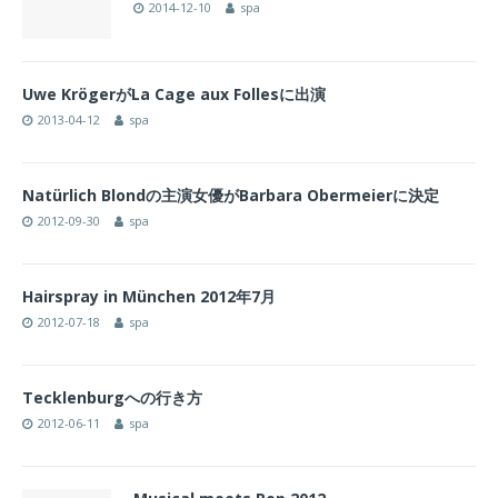
2014-12-10
spa
Uwe KrögerがLa Cage aux Follesに出演
2013-04-12
spa
Natürlich Blondの主演女優がBarbara Obermeierに決定
2012-09-30
spa
Hairspray in München 2012年7月
2012-07-18
spa
Tecklenburgへの行き方
2012-06-11
spa