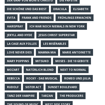
DER GRAF VON MONTE CHRISTO
DIE PÄPSTIN
DIE SCHÖNE UND DAS BIEST
DRACULA
ELISABETH
EVITA
FRANK AND FRIENDS
FRÜHLINGS ERWACHEN
HAIRSPRAY
ICH WAR NOCH NIEMALS IN NEW YORK
JEKYLL AND HYDE
JESUS CHRIST SUPERSTAR
LA CAGE AUX FOLLES
LES MISÉRABLES
LOVE NEVER DIES
MAMMA MIA
MARIE ANTOINETTE
MARY POPPINS
MITSUKO
MOSES - DIE 10 GEBOTE
MOZART
NATÜRLICH BLOND
NEXT TO NORMAL
REBECCA
ROCKY - DAS MUSICAL
ROMEO UND JULIA
RUDOLF
SISTER ACT
SUNSET BOULEVARD
TANZ DER VAMPIRE
TARZAN
THE PRODUCERS
THE SOUND OF MUSIC
WEST SIDE STORY