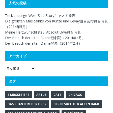
人気の投稿
TecklenburgのWest Side Storyキャスト発表
Die größten Musicalhits von Kunze und Levay曲目及び舞台写真
（2014年5月）
Meine HerzwunschlisteとAbsolut Uwe舞台写真
Der Besuch der alten Dame観劇記（2014年4月）
Der Besuch der alten Dame開幕（2014年2月）
アーカイブ
タグ
3 MUSKETIERE
ARTUS
CATS
CHICAGO
DAS PHANTOM DER OPER
DER BESUCH DER ALTEN DAME