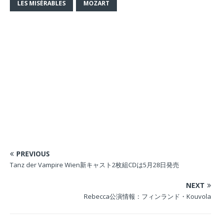
ド
す
LES MISÉRABLES
MOZART
ウ
)
で
開
き
ま
す
)
PREVIOUS
Tanz der Vampire Wien新キャスト2枚組CDは5月28日発売
NEXT
Rebecca公演情報：フィンランド・Kouvola