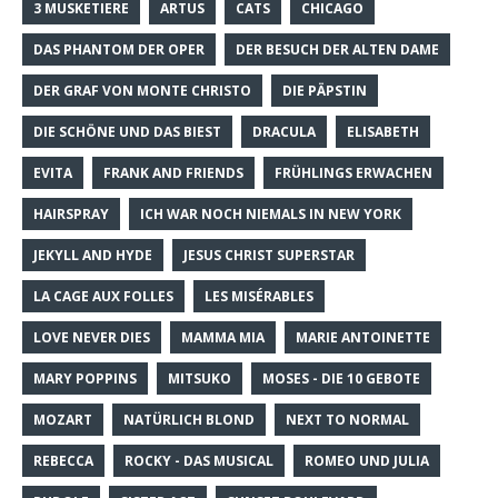
3 MUSKETIERE
ARTUS
CATS
CHICAGO
DAS PHANTOM DER OPER
DER BESUCH DER ALTEN DAME
DER GRAF VON MONTE CHRISTO
DIE PÄPSTIN
DIE SCHÖNE UND DAS BIEST
DRACULA
ELISABETH
EVITA
FRANK AND FRIENDS
FRÜHLINGS ERWACHEN
HAIRSPRAY
ICH WAR NOCH NIEMALS IN NEW YORK
JEKYLL AND HYDE
JESUS CHRIST SUPERSTAR
LA CAGE AUX FOLLES
LES MISÉRABLES
LOVE NEVER DIES
MAMMA MIA
MARIE ANTOINETTE
MARY POPPINS
MITSUKO
MOSES - DIE 10 GEBOTE
MOZART
NATÜRLICH BLOND
NEXT TO NORMAL
REBECCA
ROCKY - DAS MUSICAL
ROMEO UND JULIA