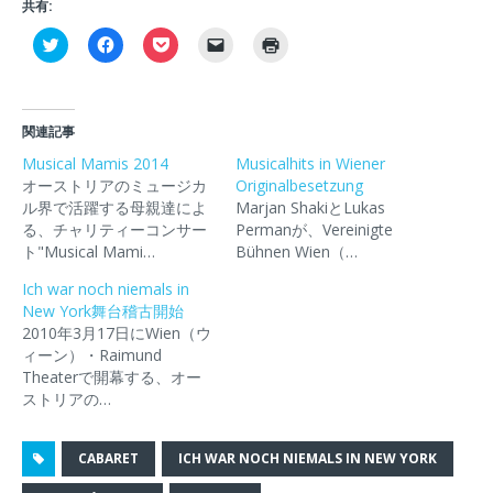
共有:
ク
F
ク
ク
ク
リ
a
リ
リ
リ
ッ
c
ッ
ッ
ッ
ク
e
ク
ク
ク
し
b
し
し
し
て
o
て
て
て
T
o
P
友
印
関連記事
w
k
o
達
刷
i
で
c
に
(
Musical Mamis 2014
Musicalhits in Wiener
t
共
k
メ
新
オーストリアのミュージカ
t
有
e
ー
Originalbesetzung
し
e
す
t
ル
い
ル界で活躍する母親達によ
Marjan ShakiとLukas
r
る
で
で
ウ
で
に
シ
リ
ィ
る、チャリティーコンサー
Permanが、Vereinigte
共
は
ェ
ン
ン
ト"Musical Mami…
Bühnen Wien（…
有
ク
ア
ク
ド
(
リ
(
を
ウ
新
ッ
新
送
で
Ich war noch niemals in
し
ク
し
信
開
New York舞台稽古開始
い
し
い
(
き
ウ
て
ウ
新
ま
2010年3月17日にWien（ウ
ィ
く
ィ
し
す
ィーン）・Raimund
ン
だ
ン
い
)
ド
さ
ド
ウ
Theaterで開幕する、オー
ウ
い
ウ
ィ
ストリアの…
で
(
で
ン
開
新
開
ド
き
し
き
ウ
ま
い
ま
で
す
ウ
す
開
CABARET
ICH WAR NOCH NIEMALS IN NEW YORK
)
ィ
)
き
ン
ま