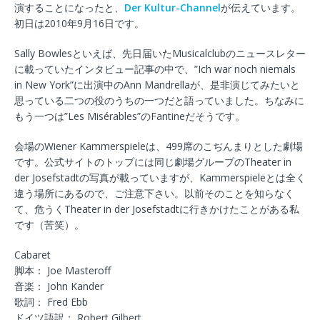
演することになったと、
Der Kultur-Channel
が伝えています。
初日は2010年9月16日です。
Sally Bowlesといえば、先日届いたMusicalclubのニュースレター
に載っていたインタビュー記事の中で、”Ich war noch niemals
in New York”に出演中のAnn Mandrellaが、是非演じてみたいと
思っている二つの役のうちの一つだと語っていました。ちなみに
もう一つは”Les Misérables”のFantineだそうです。
会場のWiener Kammerspieleは、499席のこぢんまりとした劇場
です。公式サイトのトップには同じ劇場グループのTheater in
der Josefstadtの写真が載っていますが、Kammerspieleとは全く
違う場所にあるので、ご注意下さい。以前そのことを知らなく
て、危うくTheater in der Josefstadtに行きかけたことがある私
です（苦笑）。
Cabaret
脚本： Joe Masteroff
音楽： John Kander
歌詞： Fred Ebb
ドイツ語訳： Robert Gilbert