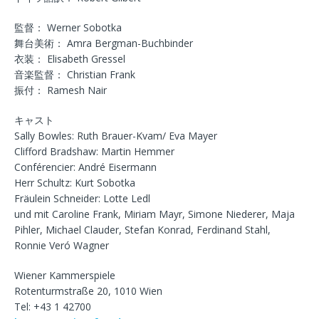
監督： Werner Sobotka
舞台美術： Amra Bergman-Buchbinder
衣装： Elisabeth Gressel
音楽監督： Christian Frank
振付： Ramesh Nair
キャスト
Sally Bowles: Ruth Brauer-Kvam/ Eva Mayer
Clifford Bradshaw: Martin Hemmer
Conférencier: André Eisermann
Herr Schultz: Kurt Sobotka
Fräulein Schneider: Lotte Ledl
und mit Caroline Frank, Miriam Mayr, Simone Niederer, Maja
Pihler, Michael Clauder, Stefan Konrad, Ferdinand Stahl,
Ronnie Veró Wagner
Wiener Kammerspiele
Rotenturmstraße 20, 1010 Wien
Tel: +43 1 42700