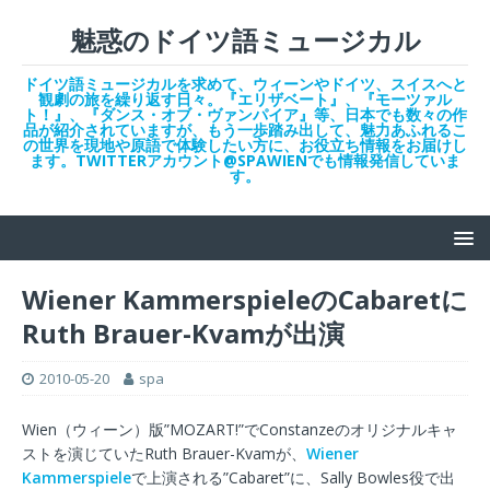
魅惑のドイツ語ミュージカル
ドイツ語ミュージカルを求めて、ウィーンやドイツ、スイスへと
観劇の旅を繰り返す日々。『エリザベート』、『モーツァル
ト！』、『ダンス・オブ・ヴァンパイア』等、日本でも数々の作
品が紹介されていますが、もう一歩踏み出して、魅力あふれるこ
の世界を現地や原語で体験したい方に、お役立ち情報をお届けし
ます。TWITTERアカウント@SPAWIENでも情報発信していま
す。
Wiener KammerspieleのCabaretに
Ruth Brauer-Kvamが出演
2010-05-20
spa
Wien（ウィーン）版”MOZART!”でConstanzeのオリジナルキャ
ストを演じていたRuth Brauer-Kvamが、
Wiener
Kammerspiele
で上演される”Cabaret”に、Sally Bowles役で出