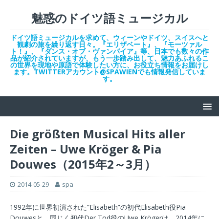
魅惑のドイツ語ミュージカル
ドイツ語ミュージカルを求めて、ウィーンやドイツ、スイスへと
観劇の旅を繰り返す日々。『エリザベート』、『モーツァル
ト！』、『ダンス・オブ・ヴァンパイア』等、日本でも数々の作
品が紹介されていますが、もう一歩踏み出して、魅力あふれるこ
の世界を現地や原語で体験したい方に、お役立ち情報をお届けし
ます。TWITTERアカウント@SPAWIENでも情報発信していま
す。
Die größten Musical Hits aller
Zeiten – Uwe Kröger & Pia
Douwes（2015年2～3月）
2014-05-29
spa
1992年に世界初演された”Elisabeth”の初代Elisabeth役Pia
Douwesと、同じく初代Der Tod役のUwe Krögerは、2014年に