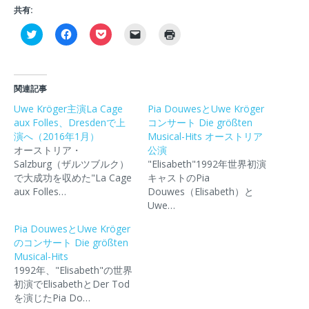
共有:
ク
F
ク
ク
ク
リ
a
リ
リ
リ
ッ
c
ッ
ッ
ッ
ク
e
ク
ク
ク
し
b
し
し
し
て
o
て
て
て
T
o
P
友
印
関連記事
w
k
o
達
刷
i
で
c
に
(
Uwe Kröger主演La Cage
Pia DouwesとUwe Kröger
t
共
k
メ
新
aux Folles、Dresdenで上
t
有
e
ー
コンサート Die größten
し
e
す
t
ル
い
演へ（2016年1月）
Musical-Hits オーストリア
r
る
で
で
ウ
で
に
シ
リ
ィ
オーストリア・
公演
共
は
ェ
ン
ン
Salzburg（ザルツブルク）
"Elisabeth"1992年世界初演
有
ク
ア
ク
ド
(
リ
(
を
ウ
で大成功を収めた"La Cage
キャストのPia
新
ッ
新
送
で
aux Folles…
Douwes（Elisabeth）と
し
ク
し
信
開
い
し
い
(
き
Uwe…
ウ
て
ウ
新
ま
ィ
く
ィ
し
す
Pia DouwesとUwe Kröger
ン
だ
ン
い
)
ド
さ
ド
ウ
のコンサート Die größten
ウ
い
ウ
ィ
Musical-Hits
で
(
で
ン
開
新
開
ド
1992年、"Elisabeth"の世界
き
し
き
ウ
初演でElisabethとDer Tod
ま
い
ま
で
す
ウ
す
開
を演じたPia Do…
)
ィ
)
き