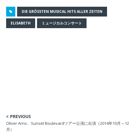
ン
ま
ド
す
ウ
)
DIE GRÖSSTEN MUSICAL HITS ALLER ZEITEN
で
開
き
ELISABETH
ミュージカルコンサート
ま
す
)
PREVIOUS
Oliver Arno、Sunset Boulevardツアー公演に出演（2014年10月～12
月）