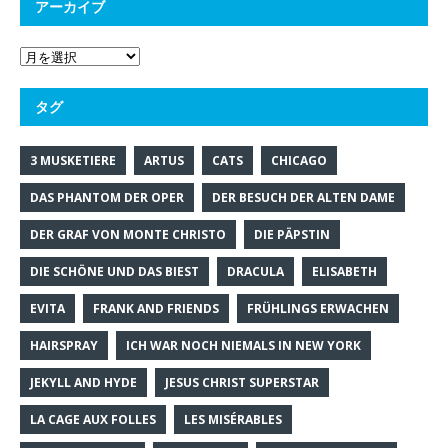
アーカイブ
タグ
3 MUSKETIERE
ARTUS
CATS
CHICAGO
DAS PHANTOM DER OPER
DER BESUCH DER ALTEN DAME
DER GRAF VON MONTE CHRISTO
DIE PÄPSTIN
DIE SCHÖNE UND DAS BIEST
DRACULA
ELISABETH
EVITA
FRANK AND FRIENDS
FRÜHLINGS ERWACHEN
HAIRSPRAY
ICH WAR NOCH NIEMALS IN NEW YORK
JEKYLL AND HYDE
JESUS CHRIST SUPERSTAR
LA CAGE AUX FOLLES
LES MISÉRABLES