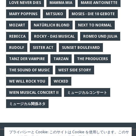
LOVE NEVER DIES
MAMMA MIA
MARIE ANTOINETTE
MARY POPPINS
MITSUKO
MOSES - DIE 10 GEBOTE
MOZART
NATÜRLICH BLOND
NEXT TO NORMAL
REBECCA
ROCKY - DAS MUSICAL
ROMEO UND JULIA
RUDOLF
SISTER ACT
SUNSET BOULEVARD
TANZ DER VAMPIRE
TARZAN
THE PRODUCERS
THE SOUND OF MUSIC
WEST SIDE STORY
WE WILL ROCK YOU
WICKED
WIEN MUSICAL CONCERT II
ミュージカルコンサート
ミュージカル関係ネタ
プライバシーと Cookie: このサイトは Cookie を使用しています。このサ
Copyright © 2026 | WordPress Theme by
MH Themes