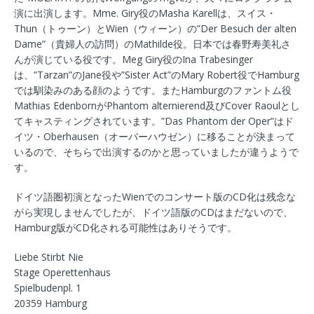
演に出演します。Mme. Giry役のMasha Karellは、スイス・
Thun（トゥーン）とWien（ウィーン）の”Der Besuch der alten
Dame”（貴婦人の訪問）のMathilde役。日本では春野寿美礼さ
んが演じている役です。Meg Giry役のIna Trabesinger
は、”Tarzan”のJane役や”Sister Act”のMary Robert役でHamburg
では馴染みのある顔のようです。またHamburgのファントム役
Mathias EdenbornがPhantom alternierend及びCover Raoulとし
てキャスティングされています。”Das Phantom der Oper”はド
イツ・Oberhausen（オーバーハウゼン）に移ることが決まって
いるので、そちらで出演するのかと思っていましたが違うようで
す。
ドイツ語圏初演となったWienでのコンサート版のCD化は残念な
がら実現しませんでしたが、ドイツ語版のCDはまだないので、
Hamburg版がCD化される可能性はありそうです。
Liebe Stirbt Nie
Stage Operettenhaus
Spielbudenpl. 1
20359 Hamburg