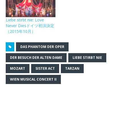
で
(
で
ン
開
新
開
ド
き
し
き
ウ
ま
い
ま
で
す
ウ
す
開
Liebe stirbt nie: Love
)
ィ
)
き
Never Diesドイツ初演決定
ン
ま
ド
す
（2015年10月）
ウ
)
で
開
き
DAS PHANTOM DER OPER
ま
す
)
DER BESUCH DER ALTEN DAME
LIEBE STIRBT NIE
MOZART
SISTER ACT
TARZAN
WIEN MUSICAL CONCERT II