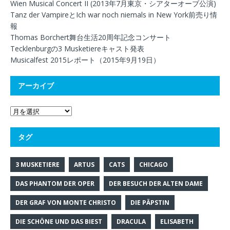
Wien Musical Concert II (2013年7月東京・シアターオーブ公演)
Tanz der VampireとIch war noch niemals in New York前売り情
報
Thomas Borchert舞台生活20周年記念コンサート
Tecklenburgの3 Musketiereキャスト発表
Musicalfest 2015レポート（2015年9月19日）
アーカイブ
タグ
3 MUSKETIERE
ARTUS
CATS
CHICAGO
DAS PHANTOM DER OPER
DER BESUCH DER ALTEN DAME
DER GRAF VON MONTE CHRISTO
DIE PÄPSTIN
DIE SCHÖNE UND DAS BIEST
DRACULA
ELISABETH