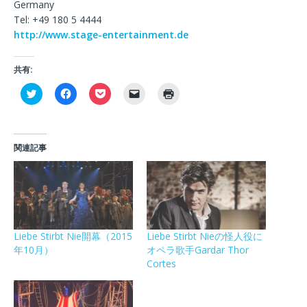
Germany
Tel: +49 180 5 4444
http://www.stage-entertainment.de
共有:
ク
F
ク
ク
ク
リ
a
リ
リ
リ
ッ
c
ッ
ッ
ッ
ク
e
ク
ク
ク
し
b
し
し
し
て
o
て
て
て
T
o
P
友
印
関連記事
w
k
o
達
刷
i
で
c
に
(
t
共
k
メ
新
t
有
e
ー
し
e
す
t
ル
い
r
る
で
で
ウ
で
に
シ
リ
ィ
共
は
ェ
ン
ン
有
ク
ア
ク
ド
(
リ
(
を
ウ
Liebe Stirbt Nie開幕（2015
Liebe Stirbt Nieの怪人役に
新
ッ
新
送
で
年10月）
オペラ歌手Gardar Thor
し
ク
し
信
開
い
し
い
(
き
Cortes
ウ
て
ウ
新
ま
ィ
く
ィ
し
す
ン
だ
ン
い
)
ド
さ
ド
ウ
ウ
い
ウ
ィ