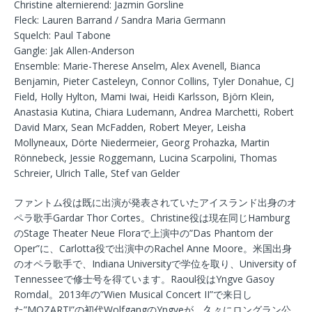
Christine alternierend: Jazmin Gorsline
Fleck: Lauren Barrand / Sandra Maria Germann
Squelch: Paul Tabone
Gangle: Jak Allen-Anderson
Ensemble: Marie-Therese Anselm, Alex Avenell, Bianca
Benjamin, Pieter Casteleyn, Connor Collins, Tyler Donahue, CJ
Field, Holly Hylton, Mami Iwai, Heidi Karlsson, Björn Klein,
Anastasia Kutina, Chiara Ludemann, Andrea Marchetti, Robert
David Marx, Sean McFadden, Robert Meyer, Leisha
Mollyneaux, Dörte Niedermeier, Georg Prohazka, Martin
Rönnebeck, Jessie Roggemann, Lucina Scarpolini, Thomas
Schreier, Ulrich Talle, Stef van Gelder
ファントム役は既に出演が発表されていたアイスランド出身のオ
ペラ歌手Gardar Thor Cortes。Christine役は現在同じHamburg
のStage Theater Neue Floraで上演中の”Das Phantom der
Oper”に、Carlotta役で出演中のRachel Anne Moore。米国出身
のオペラ歌手で、Indiana Universityで学位を取り、University of
Tennesseeで修士号を得ています。Raoul役はYngve Gasoy
Romdal。2013年の”Wien Musical Concert II”で来日し
た”MOZART!”の初代WolfgangのYngveが、久々にロングラン公