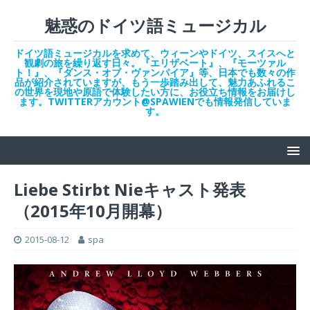
魅惑のドイツ語ミュージカル
ドイツ語ミュージカルを求めて、ウィーンやドイツ、スイスへと
観劇の旅を繰り返す日々。『エリザベート』、『モーツァル
ト！』、『ダンス・オブ・ヴァンパイア』等、日本でも数々の作
品が紹介されていますが、もう一歩踏み出して、魅力あふれるこ
の世界を現地や原語で体験したい方に、お役立ち情報をお届けし
ます。TWITTERアカウント@SPAWIENでも情報発信していま
す。
Liebe Stirbt Nieキャスト発表
（2015年10月開幕）
2015-08-12
spa