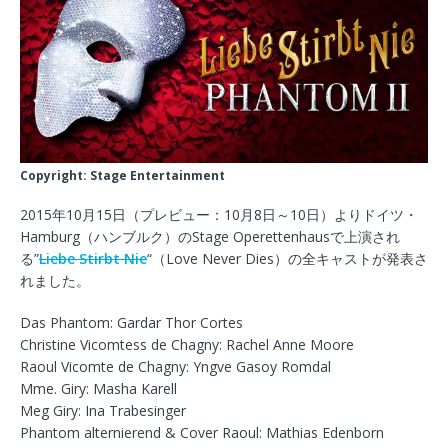
Copyright: Stage Entertainment
2015年10月15日（プレビュー：10月8日～10日）よりドイツ・
Hamburg（ハンブルク）のStage Operettenhausで上演され
る”
Liebe Stirbt Nie
“（Love Never Dies）の全キャストが発表さ
れました。
Das Phantom: Gardar Thor Cortes
Christine Vicomtess de Chagny: Rachel Anne Moore
Raoul Vicomte de Chagny: Yngve Gasoy Romdal
Mme. Giry: Masha Karell
Meg Giry: Ina Trabesinger
Phantom alternierend & Cover Raoul: Mathias Edenborn