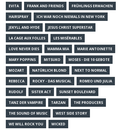
EVITA
FRANK AND FRIENDS
FRÜHLINGS ERWACHEN
HAIRSPRAY
ICH WAR NOCH NIEMALS IN NEW YORK
JEKYLL AND HYDE
JESUS CHRIST SUPERSTAR
LA CAGE AUX FOLLES
LES MISÉRABLES
LOVE NEVER DIES
MAMMA MIA
MARIE ANTOINETTE
MARY POPPINS
MITSUKO
MOSES - DIE 10 GEBOTE
MOZART
NATÜRLICH BLOND
NEXT TO NORMAL
REBECCA
ROCKY - DAS MUSICAL
ROMEO UND JULIA
RUDOLF
SISTER ACT
SUNSET BOULEVARD
TANZ DER VAMPIRE
TARZAN
THE PRODUCERS
THE SOUND OF MUSIC
WEST SIDE STORY
WE WILL ROCK YOU
WICKED