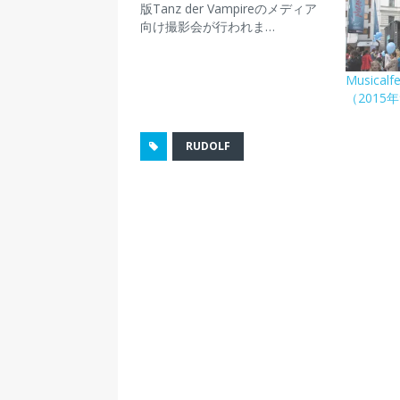
e
す
t
ル
い
版Tanz der Vampireのメディア
r
る
で
で
ウ
で
に
シ
リ
ィ
向け撮影会が行われま…
共
は
ェ
ン
ン
有
ク
ア
ク
ド
(
リ
(
を
ウ
新
ッ
新
送
で
Musical
し
ク
し
信
開
い
し
い
(
き
（2015
ウ
て
ウ
新
ま
ィ
く
ィ
し
す
ン
だ
ン
い
)
ド
さ
ド
ウ
RUDOLF
ウ
い
ウ
ィ
で
(
で
ン
開
新
開
ド
き
し
き
ウ
ま
い
ま
で
す
ウ
す
開
)
ィ
)
き
ン
ま
ド
す
ウ
)
で
開
き
ま
す
)