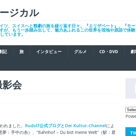
ージカル
イツ、スイスへと観劇の旅を繰り返す日々。『エリザベート』、『モー
すが、もう一歩踏み出して、魅力あふれるこの世界を現地や原語で体験
発信しています。
劇記
旅
インタビュー
グルメ
CD・DVD
劇
撮影会
Powe
行われました。
Rudolf公式ブログ
と
Der Kultur-Channel
によ
d”（悪夢：手中の糸）、”Bahnhof – Du bist meine Welt”（駅：君
T