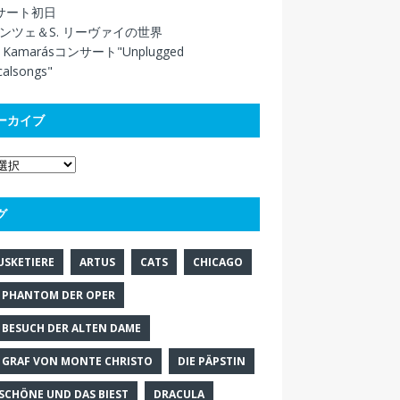
サート初日
クンツェ＆S. リーヴァイの世界
é Kamarásコンサート"Unplugged
calsongs"
ーカイブ
グ
USKETIERE
ARTUS
CATS
CHICAGO
 PHANTOM DER OPER
 BESUCH DER ALTEN DAME
 GRAF VON MONTE CHRISTO
DIE PÄPSTIN
 SCHÖNE UND DAS BIEST
DRACULA