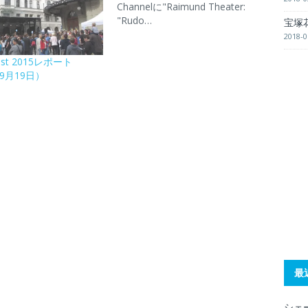
Channelに"Raimund Theater:
"Rudo…
宝塚
2018-0
fest 2015レポート
年9月19日）
最
シェー