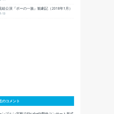
花組公演『ポーの一族』観劇記（2018年1月）
1-13
近のコメント
ンブルン宮殿でElisabeth野外コンサート形式