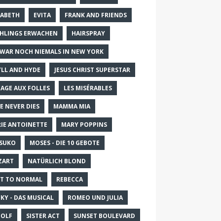
SABETH
EVITA
FRANK AND FRIENDS
HLINGS ERWACHEN
HAIRSPRAY
 WAR NOCH NIEMALS IN NEW YORK
YLL AND HYDE
JESUS CHRIST SUPERSTAR
CAGE AUX FOLLES
LES MISÉRABLES
E NEVER DIES
MAMMA MIA
IE ANTOINETTE
MARY POPPINS
SUKO
MOSES - DIE 10 GEBOTE
ZART
NATÜRLICH BLOND
T TO NORMAL
REBECCA
KY - DAS MUSICAL
ROMEO UND JULIA
OLF
SISTER ACT
SUNSET BOULEVARD