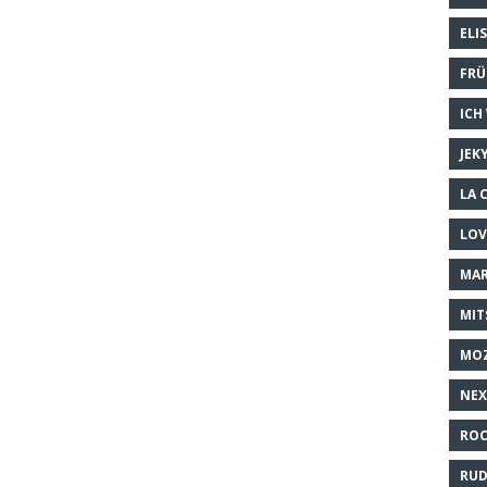
ELI
FRÜ
ICH
JEK
LA 
LOV
MAR
MIT
MO
NEX
ROC
RUD