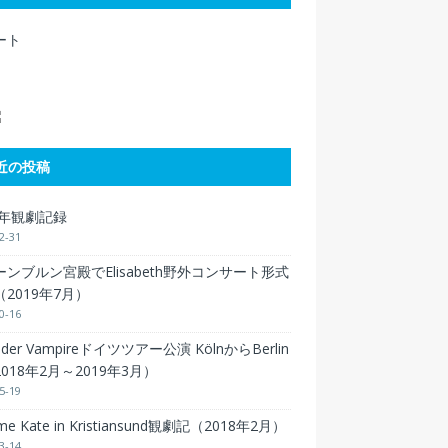
ート
近の投稿
9年観劇記録
2-31
ンブルン宮殿でElisabeth野外コンサート形式
2019年7月）
0-16
 der Vampireドイツツアー公演 KölnからBerlin
018年2月～2019年3月）
5-19
 me Kate in Kristiansund観劇記（2018年2月）
3-14