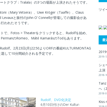
ala”（スケートクラブ：Tralala）の3つの場面が上演されたそうです。
ツイ
oni（Mary Vetsera）、Uwe Kröger（Taaffe）、Claus
vid Levauxと振付のJohn O’ Connellが登場しての撮影会があ
も行われたそうです。
トで、Fotos > Theaterをクリックすると、Rudolfを始め、
rmanのRomeo、Máté KamarásのTodもあります。
最
lf。2月23日(月)22:50よりORFの番組KULTURMONTAG
201
と題して10分間紹介される予定です。
2019-1
シェー
上演（
2018-1
Tanz
へ（2
2018-0
Rudolf、DVD化決定
Kiss
6月10日付けのDer Kultur-
2018-0