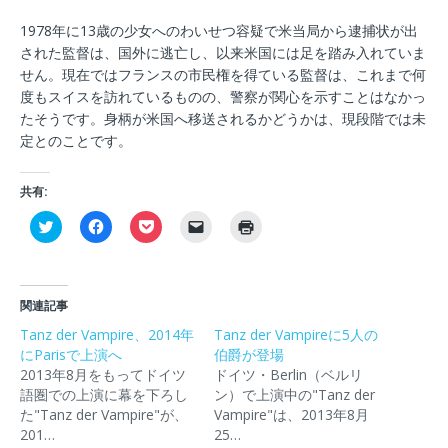
1978年に13歳の少女へのわいせつ容疑で米当局から逮捕状が出
された監督は、国外に逃亡し、以来米国には足を踏み入れていま
せん。現在ではフランスの市民権を得ている監督は、これまで何
度もスイスを訪れているものの、警察が関心を示すことはなかっ
たそうです。身柄が米国へ移送されるかどうかは、現段階では未
定とのことです。
共有:
ク
F
ク
ク
ク
リ
a
リ
リ
リ
ッ
c
ッ
ッ
ッ
ク
e
ク
ク
ク
し
b
し
し
し
て
o
て
て
て
T
o
P
友
印
関連記事
w
k
o
達
刷
i
で
c
に
(
Tanz der Vampire、2014年
Tanz der Vampireに5人の
t
共
k
メ
新
にParisで上演へ
t
有
e
ー
伯爵が登場
し
e
す
t
ル
い
2013年8月をもってドイツ
ドイツ・Berlin（ベルリ
r
る
で
で
ウ
で
に
シ
リ
ィ
語圏での上演に幕を下ろし
ン）で上演中の"Tanz der
共
は
ェ
ン
ン
た"Tanz der Vampire"が、
Vampire"は、2013年8月
有
ク
ア
ク
ド
(
リ
(
を
ウ
201…
25…
新
ッ
新
送
で