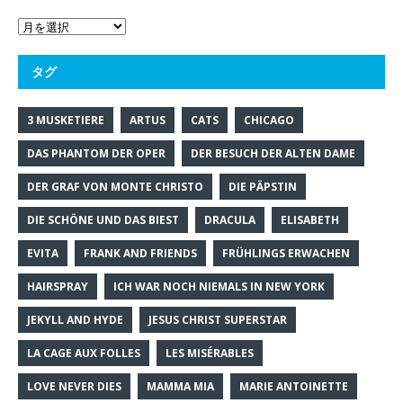
タグ
3 MUSKETIERE
ARTUS
CATS
CHICAGO
DAS PHANTOM DER OPER
DER BESUCH DER ALTEN DAME
DER GRAF VON MONTE CHRISTO
DIE PÄPSTIN
DIE SCHÖNE UND DAS BIEST
DRACULA
ELISABETH
EVITA
FRANK AND FRIENDS
FRÜHLINGS ERWACHEN
HAIRSPRAY
ICH WAR NOCH NIEMALS IN NEW YORK
JEKYLL AND HYDE
JESUS CHRIST SUPERSTAR
LA CAGE AUX FOLLES
LES MISÉRABLES
LOVE NEVER DIES
MAMMA MIA
MARIE ANTOINETTE