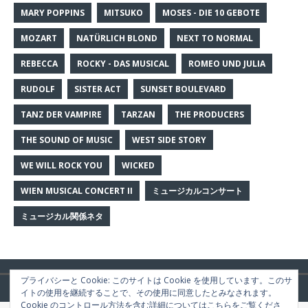
MARY POPPINS
MITSUKO
MOSES - DIE 10 GEBOTE
MOZART
NATÜRLICH BLOND
NEXT TO NORMAL
REBECCA
ROCKY - DAS MUSICAL
ROMEO UND JULIA
RUDOLF
SISTER ACT
SUNSET BOULEVARD
TANZ DER VAMPIRE
TARZAN
THE PRODUCERS
THE SOUND OF MUSIC
WEST SIDE STORY
WE WILL ROCK YOU
WICKED
WIEN MUSICAL CONCERT II
ミュージカルコンサート
ミュージカル関係ネタ
プライバシーと Cookie: このサイトは Cookie を使用しています。このサ
Copyright © 2026 | WordPress Theme by
MH Themes
イトの使用を継続することで、その使用に同意したとみなされます。
Cookie のコントロール方法を含む詳細についてはこちらをご覧くださ