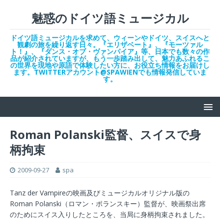
魅惑のドイツ語ミュージカル
ドイツ語ミュージカルを求めて、ウィーンやドイツ、スイスへと
観劇の旅を繰り返す日々。『エリザベート』、『モーツァル
ト！』、『ダンス・オブ・ヴァンパイア』等、日本でも数々の作
品が紹介されていますが、もう一歩踏み出して、魅力あふれるこ
の世界を現地や原語で体験したい方に、お役立ち情報をお届けし
ます。TWITTERアカウント@SPAWIENでも情報発信していま
す。
Roman Polanski監督、スイスで身
柄拘束
2009-09-27
spa
Tanz der Vampireの映画及びミュージカルオリジナル版の
Roman Polanski（ロマン・ポランスキー）監督が、映画祭出席
のためにスイス入りしたところを、当局に身柄拘束されました。