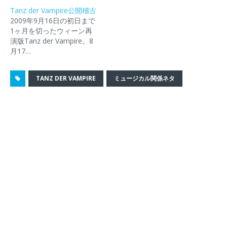
し
ク
し
信
開
Tanz der Vampire公開稽古
い
し
い
(
き
ウ
て
ウ
新
ま
2009年9月16日の初日まで
ィ
く
ィ
し
す
1ヶ月を切ったウィーン再
ン
だ
ン
い
)
ド
さ
ド
ウ
演版Tanz der Vampire。8
ウ
い
ウ
ィ
月17…
で
(
で
ン
開
新
開
ド
き
し
き
ウ
ま
い
ま
で
す
ウ
す
開
TANZ DER VAMPIRE
ミュージカル関係ネタ
)
ィ
)
き
ン
ま
ド
す
ウ
)
で
開
き
ま
す
)