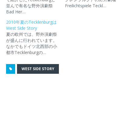
共
は
ェ
ン
ン
並んで有名な野外演劇祭
Freilichtspiele Teckl…
有
ク
ア
ク
ド
(
リ
(
を
ウ
Bad Her…
新
ッ
新
送
で
し
ク
し
信
開
2010年夏のTecklenburgは
い
し
い
(
き
ウ
て
ウ
新
ま
West Side Story
ィ
く
ィ
し
す
夏の欧州では、野外演劇祭
ン
だ
ン
い
)
ド
さ
ド
ウ
が盛んに行われています。
ウ
い
ウ
ィ
なかでもドイツ北西部の小
で
(
で
ン
開
新
開
ド
都市Tecklenburgの…
き
し
き
ウ
ま
い
ま
で
す
ウ
す
開
)
ィ
)
き
WEST SIDE STORY
ン
ま
ド
す
ウ
)
で
開
き
ま
す
)