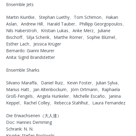
Ensemble Jets
Martin Kiuntke、Stephan Luethy、Tom Schimon、Hakan
Aslan、Andrew Hill、Harald Tauber、Phillipp Georgopoulos、
Nils Haberstroh、Kristian Lukas、Anke Merz、Juliane
Bischoff、Silja Schenk、Marthe Römer、Sophie Blümel、
Esther Lach、Jessica Krüger
Bernardo: Gianni Meurer
Anita: Sigrid Brandstetter
Ensemble Sharks
Silvano Maraffa、Daniel Ruiz、Kevin Foster、Julian Sylva、
Marius Hatt、Jan Altenbockum、Jörn Ortmann、Raphaela
Groß-Fengels、Angela Hunkeler、Michelle Escaño、Janina
Keppel、Rachel Colley、Rebecca Stahlhut、Laura Fernandez
Die Erwachsenen（大人達）
Doc: Hannes Demming
Schrank: N. N.
Krupke: Stefan Poslovski