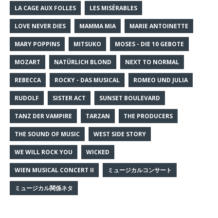
LA CAGE AUX FOLLES
LES MISÉRABLES
LOVE NEVER DIES
MAMMA MIA
MARIE ANTOINETTE
MARY POPPINS
MITSUKO
MOSES - DIE 10 GEBOTE
MOZART
NATÜRLICH BLOND
NEXT TO NORMAL
REBECCA
ROCKY - DAS MUSICAL
ROMEO UND JULIA
RUDOLF
SISTER ACT
SUNSET BOULEVARD
TANZ DER VAMPIRE
TARZAN
THE PRODUCERS
THE SOUND OF MUSIC
WEST SIDE STORY
WE WILL ROCK YOU
WICKED
WIEN MUSICAL CONCERT II
ミュージカルコンサート
ミュージカル関係ネタ