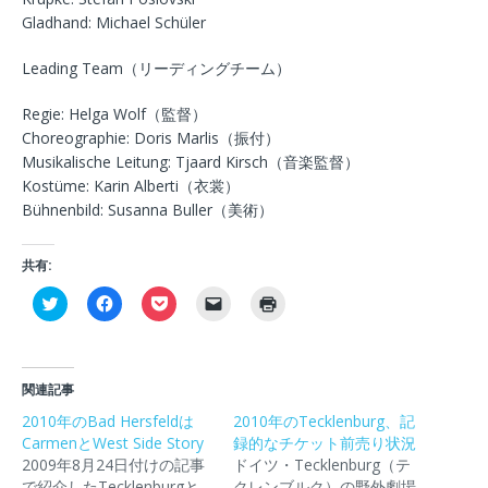
Gladhand: Michael Schüler
Leading Team（リーディングチーム）
Regie: Helga Wolf（監督）
Choreographie: Doris Marlis（振付）
Musikalische Leitung: Tjaard Kirsch（音楽監督）
Kostüme: Karin Alberti（衣裳）
Bühnenbild: Susanna Buller（美術）
共有:
ク
F
ク
ク
ク
リ
a
リ
リ
リ
ッ
c
ッ
ッ
ッ
ク
e
ク
ク
ク
し
b
し
し
し
て
o
て
て
て
T
o
P
友
印
関連記事
w
k
o
達
刷
i
で
c
に
(
2010年のBad Hersfeldは
2010年のTecklenburg、記
t
共
k
メ
新
CarmenとWest Side Story
t
有
e
ー
録的なチケット前売り状況
し
e
す
t
ル
い
2009年8月24日付けの記事
ドイツ・Tecklenburg（テ
r
る
で
で
ウ
で
に
シ
リ
ィ
で紹介したTecklenburgと
クレンブルク）の野外劇場