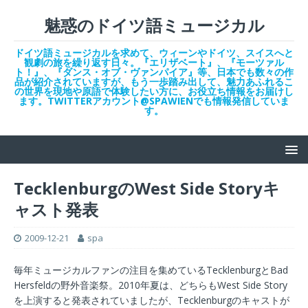
魅惑のドイツ語ミュージカル
ドイツ語ミュージカルを求めて、ウィーンやドイツ、スイスへと
観劇の旅を繰り返す日々。『エリザベート』、『モーツァル
ト！』、『ダンス・オブ・ヴァンパイア』等、日本でも数々の作
品が紹介されていますが、もう一歩踏み出して、魅力あふれるこ
の世界を現地や原語で体験したい方に、お役立ち情報をお届けし
ます。TWITTERアカウント@SPAWIENでも情報発信していま
す。
TecklenburgのWest Side Storyキ
ャスト発表
2009-12-21
spa
毎年ミュージカルファンの注目を集めているTecklenburgとBad
Hersfeldの野外音楽祭。2010年夏は、どちらもWest Side Story
を上演すると発表されていましたが、Tecklenburgのキャストが