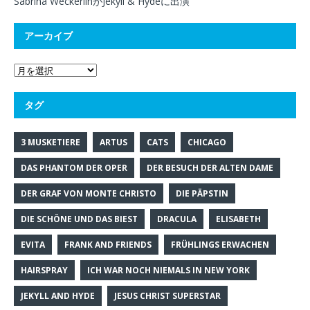
Sabrina WeckerlinがJekyll & Hydeに出演
アーカイブ
タグ
3 MUSKETIERE
ARTUS
CATS
CHICAGO
DAS PHANTOM DER OPER
DER BESUCH DER ALTEN DAME
DER GRAF VON MONTE CHRISTO
DIE PÄPSTIN
DIE SCHÖNE UND DAS BIEST
DRACULA
ELISABETH
EVITA
FRANK AND FRIENDS
FRÜHLINGS ERWACHEN
HAIRSPRAY
ICH WAR NOCH NIEMALS IN NEW YORK
JEKYLL AND HYDE
JESUS CHRIST SUPERSTAR