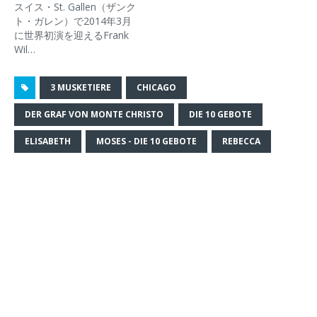
スイス・St. Gallen（ザンク
で
(
で
ン
開
新
開
ド
ト・ガレン）で2014年3月
き
し
き
ウ
に世界初演を迎えるFrank
ま
い
ま
で
す
ウ
す
開
Wil…
)
ィ
)
き
ン
ま
ド
す
ウ
)
3 MUSKETIERE
CHICAGO
で
開
き
DER GRAF VON MONTE CHRISTO
DIE 10 GEBOTE
ま
す
)
ELISABETH
MOSES - DIE 10 GEBOTE
REBECCA