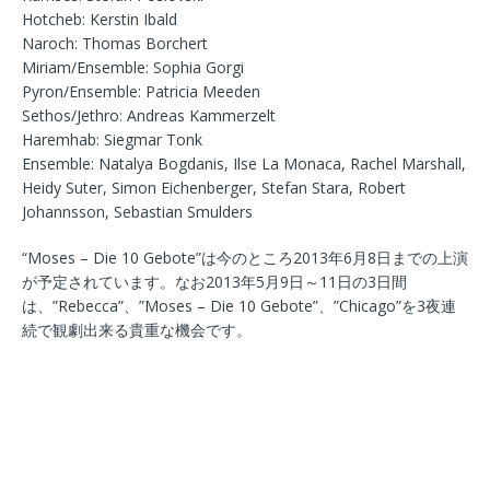
Hotcheb: Kerstin Ibald
Naroch: Thomas Borchert
Miriam/Ensemble: Sophia Gorgi
Pyron/Ensemble: Patricia Meeden
Sethos/Jethro: Andreas Kammerzelt
Haremhab: Siegmar Tonk
Ensemble: Natalya Bogdanis, Ilse La Monaca, Rachel Marshall,
Heidy Suter, Simon Eichenberger, Stefan Stara, Robert
Johannsson, Sebastian Smulders
“Moses – Die 10 Gebote”は今のところ2013年6月8日までの上演
が予定されています。なお2013年5月9日～11日の3日間
は、”Rebecca”、”Moses – Die 10 Gebote”、”Chicago”を3夜連
続で観劇出来る貴重な機会です。