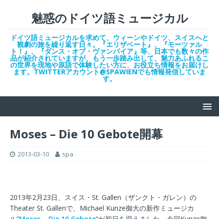
魅惑のドイツ語ミュージカル
ドイツ語ミュージカルを求めて、ウィーンやドイツ、スイスへと
観劇の旅を繰り返す日々。『エリザベート』、『モーツァル
ト！』、『ダンス・オブ・ヴァンパイア』等、日本でも数々の作
品が紹介されていますが、もう一歩踏み出して、魅力あふれるこ
の世界を現地や原語で体験したい方に、お役立ち情報をお届けし
ます。TWITTERアカウント@SPAWIENでも情報発信していま
す。
Moses – Die 10 Gebote開幕
2013-03-10
spa
2013年2月23日、スイス・St. Gallen（ザンクト・ガレン）の
Theater St. Gallenで、Michael Kunze御大の新作ミュージカ
ル”
Moses – Die 10 Gebote
“が初日を迎えました。今回Kunze御