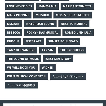
LOVE NEVER DIES
MAMMA MIA
MARIE ANTOINETTE
MARY POPPINS
MITSUKO
MOSES - DIE 10 GEBOTE
MOZART
NATÜRLICH BLOND
NEXT TO NORMAL
REBECCA
ROCKY - DAS MUSICAL
ROMEO UND JULIA
RUDOLF
SISTER ACT
SUNSET BOULEVARD
TANZ DER VAMPIRE
TARZAN
THE PRODUCERS
THE SOUND OF MUSIC
WEST SIDE STORY
WE WILL ROCK YOU
WICKED
WIEN MUSICAL CONCERT II
ミュージカルコンサート
ミュージカル関係ネタ