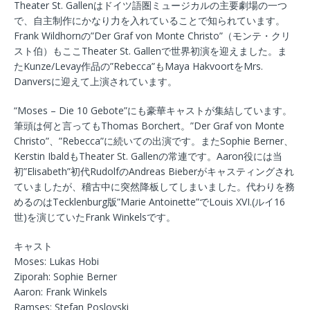
Theater St. Gallenはドイツ語圏ミュージカルの主要劇場の一つ
で、自主制作にかなり力を入れていることで知られています。
Frank Wildhornの”Der Graf von Monte Christo”（モンテ・クリ
スト伯）もここTheater St. Gallenで世界初演を迎えました。ま
たKunze/Levay作品の”Rebecca”もMaya HakvoortをMrs.
Danversに迎えて上演されています。
“Moses – Die 10 Gebote”にも豪華キャストが集結しています。
筆頭は何と言ってもThomas Borchert。”Der Graf von Monte
Christo”、”Rebecca”に続いての出演です。またSophie Berner、
Kerstin IbaldもTheater St. Gallenの常連です。Aaron役には当
初”Elisabeth”初代RudolfのAndreas Bieberがキャスティングされ
ていましたが、稽古中に突然降板してしまいました。代わりを務
めるのはTecklenburg版”Marie Antoinette”でLouis XVI.(ルイ16
世)を演じていたFrank Winkelsです。
キャスト
Moses: Lukas Hobi
Ziporah: Sophie Berner
Aaron: Frank Winkels
Ramses: Stefan Poslovski