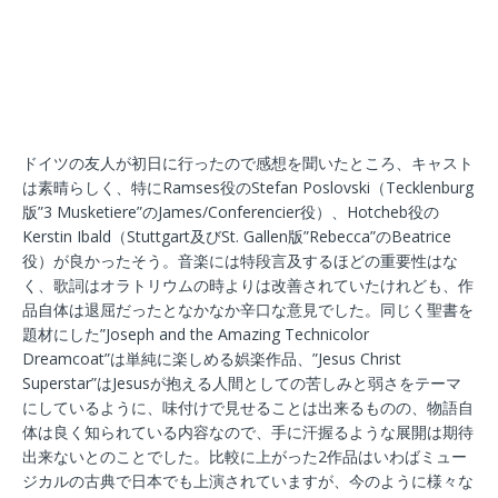
ドイツの友人が初日に行ったので感想を聞いたところ、キャスト
は素晴らしく、特にRamses役のStefan Poslovski（Tecklenburg
版”3 Musketiere”のJames/Conferencier役）、Hotcheb役の
Kerstin Ibald（Stuttgart及びSt. Gallen版”Rebecca”のBeatrice
役）が良かったそう。音楽には特段言及するほどの重要性はな
く、歌詞はオラトリウムの時よりは改善されていたけれども、作
品自体は退屈だったとなかなか辛口な意見でした。同じく聖書を
題材にした”Joseph and the Amazing Technicolor
Dreamcoat”は単純に楽しめる娯楽作品、”Jesus Christ
Superstar”はJesusが抱える人間としての苦しみと弱さをテーマ
にしているように、味付けで見せることは出来るものの、物語自
体は良く知られている内容なので、手に汗握るような展開は期待
出来ないとのことでした。比較に上がった2作品はいわばミュー
ジカルの古典で日本でも上演されていますが、今のように様々な