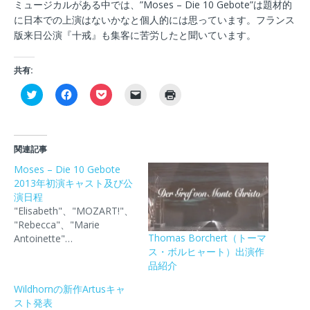
ミュージカルがある中では、”Moses – Die 10 Gebote”は題材的
に日本での上演はないかなと個人的には思っています。フランス
版来日公演『十戒』も集客に苦労したと聞いています。
共有:
ク
F
ク
ク
ク
リ
a
リ
リ
リ
ッ
c
ッ
ッ
ッ
ク
e
ク
ク
ク
し
b
し
し
し
て
o
て
て
て
T
o
P
友
印
関連記事
w
k
o
達
刷
i
で
c
に
(
Moses – Die 10 Gebote
t
共
k
メ
新
2013年初演キャスト及び公
t
有
e
ー
し
e
す
t
ル
い
演日程
r
る
で
で
ウ
で
に
シ
リ
ィ
"Elisabeth"、"MOZART!"、
共
は
ェ
ン
ン
"Rebecca"、"Marie
有
ク
ア
ク
ド
(
リ
(
を
ウ
Thomas Borchert（トーマ
Antoinette"…
新
ッ
新
送
で
ス・ボルヒャート）出演作
し
ク
し
信
開
い
し
い
(
き
品紹介
ウ
て
ウ
新
ま
ィ
く
ィ
し
す
Wildhornの新作Artusキャ
ン
だ
ン
い
)
ド
さ
ド
ウ
スト発表
ウ
い
ウ
ィ