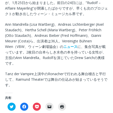
が、1月25日から始まりました。前日の24日には、”Rudolf –
Affaire Mayerling”が閉幕したばかりですが、早くも次のプロジェ
クトが動き出したウィーン・ミュージカル界です。
Ann Mandrella (Lisa Wartberg)、Andreas Lichtenberger (Axel
Staudach)、Hertha Schell (Maria Wartberg)、Peter Fröhlich
(Otto Staudach)、Andreas Bieber (Fred Hoffmann)、Gianni
Meurer (Costa)ら、出演者は36人。Vereinigte Bühnen
Wien（VBW、ウィーン劇場協会）の
ニュース
に、集合写真が載
っています。2枚目の台本らしき水色の本を持っている女性が、
主役のAnn Mandrella。Rudolfを演じていたDrew Sarichの奥様
です。
Tanz der Vampire上演中のRonacherで行われる舞台稽古と平行
して、Raimund Theaterでは舞台の仕込みが始まっているそうで
す。
共有:
ク
F
ク
ク
ク
リ
a
リ
リ
リ
ッ
c
ッ
ッ
ッ