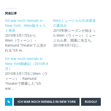
ク
e
ク
ク
ク
し
b
し
し
し
て
o
て
て
て
T
o
P
友
印
関連記事
w
k
o
達
刷
i
で
c
に
(
Ich war noch niemals in
Wienミュージカル出演者達
t
共
k
メ
新
New York、Wien版キャス
t
有
e
ー
の夏休み
し
e
す
t
ル
い
ト発表
2010年秋シーズンが始まっ
r
る
で
で
ウ
で
に
シ
リ
ィ
2010年3月17日から
たWien（ウィーン）ミュー
共
は
ェ
ン
ン
Wien（ウィーン）・
ジカル界。開幕に先立ち、
有
ク
ア
ク
ド
(
リ
(
を
ウ
Raimund Theaterで上演さ
2010年9月1日に…
新
ッ
新
送
で
れる"Ich w…
し
ク
し
信
開
い
し
い
(
き
ウ
て
ウ
新
ま
Ich war noch niemals in
ィ
く
ィ
し
す
New York観劇記（2010年4
ン
だ
ン
い
)
ド
さ
ド
ウ
月）
ウ
い
ウ
ィ
2010年3月17日にWien（ウ
で
(
で
ン
開
新
開
ド
ィーン）・Raimund
き
し
き
ウ
Theaterで開幕した"Ich
ま
い
ま
で
す
ウ
す
開
war…
)
ィ
)
き
ン
ま
ド
す
ウ
)
ICH WAR NOCH NIEMALS IN NEW YORK
RUDOLF
で
開
き