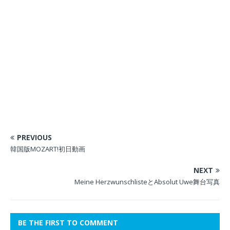
ま
す
)
PREVIOUS
韓国版MOZART!初日動画
NEXT
Meine HerzwunschlisteとAbsolut Uwe舞台写真
BE THE FIRST TO COMMENT