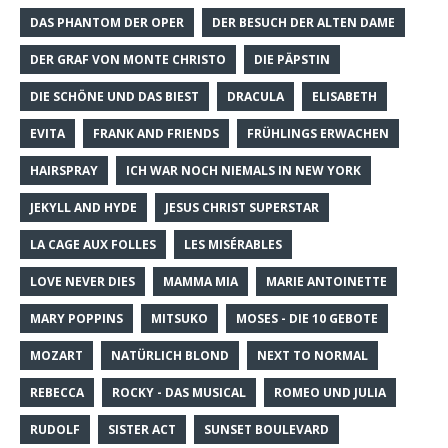
DAS PHANTOM DER OPER
DER BESUCH DER ALTEN DAME
DER GRAF VON MONTE CHRISTO
DIE PÄPSTIN
DIE SCHÖNE UND DAS BIEST
DRACULA
ELISABETH
EVITA
FRANK AND FRIENDS
FRÜHLINGS ERWACHEN
HAIRSPRAY
ICH WAR NOCH NIEMALS IN NEW YORK
JEKYLL AND HYDE
JESUS CHRIST SUPERSTAR
LA CAGE AUX FOLLES
LES MISÉRABLES
LOVE NEVER DIES
MAMMA MIA
MARIE ANTOINETTE
MARY POPPINS
MITSUKO
MOSES - DIE 10 GEBOTE
MOZART
NATÜRLICH BLOND
NEXT TO NORMAL
REBECCA
ROCKY - DAS MUSICAL
ROMEO UND JULIA
RUDOLF
SISTER ACT
SUNSET BOULEVARD