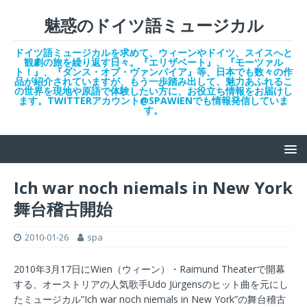
魅惑のドイツ語ミュージカル
ドイツ語ミュージカルを求めて、ウィーンやドイツ、スイスへと
観劇の旅を繰り返す日々。『エリザベート』、『モーツァル
ト！』、『ダンス・オブ・ヴァンパイア』等、日本でも数々の作
品が紹介されていますが、もう一歩踏み出して、魅力あふれるこ
の世界を現地や原語で体験したい方に、お役立ち情報をお届けし
ます。TWITTERアカウント@SPAWIENでも情報発信していま
す。
Ich war noch niemals in New York
舞台稽古開始
2010-01-26
spa
2010年3月17日にWien（ウィーン）・Raimund Theaterで開幕
する、オーストリアの人気歌手Udo Jürgensのヒット曲を元にし
たミュージカル”Ich war noch niemals in New York”の舞台稽古