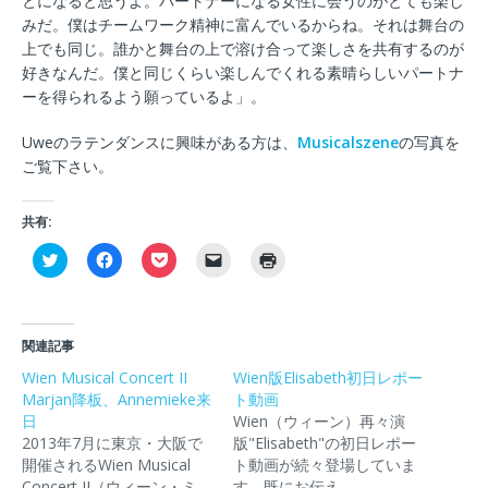
とになると思うよ。パートナーになる女性に会うのがとても楽し
みだ。僕はチームワーク精神に富んでいるからね。それは舞台の
上でも同じ。誰かと舞台の上で溶け合って楽しさを共有するのが
好きなんだ。僕と同じくらい楽しんでくれる素晴らしいパートナ
ーを得られるよう願っているよ」。
Uweのラテンダンスに興味がある方は、
Musicalszene
の写真を
ご覧下さい。
共有:
ク
F
ク
ク
ク
リ
a
リ
リ
リ
ッ
c
ッ
ッ
ッ
ク
e
ク
ク
ク
し
b
し
し
し
て
o
て
て
て
T
o
P
友
印
関連記事
w
k
o
達
刷
i
で
c
に
(
Wien Musical Concert II
Wien版Elisabeth初日レポー
t
共
k
メ
新
Marjan降板、Annemieke来
t
有
e
ー
ト動画
し
e
す
t
ル
い
日
Wien（ウィーン）再々演
r
る
で
で
ウ
で
に
シ
リ
ィ
2013年7月に東京・大阪で
版"Elisabeth"の初日レポー
共
は
ェ
ン
ン
開催されるWien Musical
ト動画が続々登場していま
有
ク
ア
ク
ド
(
リ
(
を
ウ
Concert II（ウィーン・ミ
す。既にお伝え…