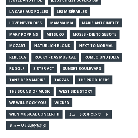
JEKYLL AND HYDE
JESUS CHRIST SUPERSTAR
LA CAGE AUX FOLLES
LES MISÉRABLES
LOVE NEVER DIES
MAMMA MIA
MARIE ANTOINETTE
MARY POPPINS
MITSUKO
MOSES - DIE 10 GEBOTE
MOZART
NATÜRLICH BLOND
NEXT TO NORMAL
REBECCA
ROCKY - DAS MUSICAL
ROMEO UND JULIA
RUDOLF
SISTER ACT
SUNSET BOULEVARD
TANZ DER VAMPIRE
TARZAN
THE PRODUCERS
THE SOUND OF MUSIC
WEST SIDE STORY
WE WILL ROCK YOU
WICKED
WIEN MUSICAL CONCERT II
ミュージカルコンサート
ミュージカル関係ネタ