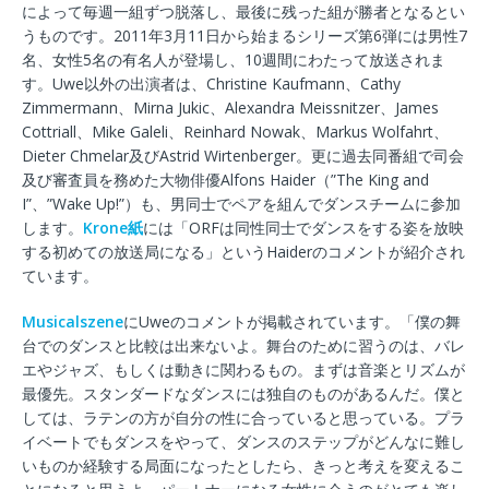
によって毎週一組ずつ脱落し、最後に残った組が勝者となるとい
うものです。2011年3月11日から始まるシリーズ第6弾には男性7
名、女性5名の有名人が登場し、10週間にわたって放送されま
す。Uwe以外の出演者は、Christine Kaufmann、Cathy
Zimmermann、Mirna Jukic、Alexandra Meissnitzer、James
Cottriall、Mike Galeli、Reinhard Nowak、Markus Wolfahrt、
Dieter Chmelar及びAstrid Wirtenberger。更に過去同番組で司会
及び審査員を務めた大物俳優Alfons Haider（”The King and
I”、”Wake Up!”）も、男同士でペアを組んでダンスチームに参加
します。
Krone紙
には「ORFは同性同士でダンスをする姿を放映
する初めての放送局になる」というHaiderのコメントが紹介され
ています。
Musicalszene
にUweのコメントが掲載されています。「僕の舞
台でのダンスと比較は出来ないよ。舞台のために習うのは、バレ
エやジャズ、もしくは動きに関わるもの。まずは音楽とリズムが
最優先。スタンダードなダンスには独自のものがあるんだ。僕と
しては、ラテンの方が自分の性に合っていると思っている。プラ
イベートでもダンスをやって、ダンスのステップがどんなに難し
いものか経験する局面になったとしたら、きっと考えを変えるこ