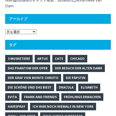
Wien版Elisabethキャスト発表：ElisabethはAnnemieke van
Dam
アーカイブ
タグ
3 MUSKETIERE
ARTUS
CATS
CHICAGO
DAS PHANTOM DER OPER
DER BESUCH DER ALTEN DAME
DER GRAF VON MONTE CHRISTO
DIE PÄPSTIN
DIE SCHÖNE UND DAS BIEST
DRACULA
ELISABETH
EVITA
FRANK AND FRIENDS
FRÜHLINGS ERWACHEN
HAIRSPRAY
ICH WAR NOCH NIEMALS IN NEW YORK