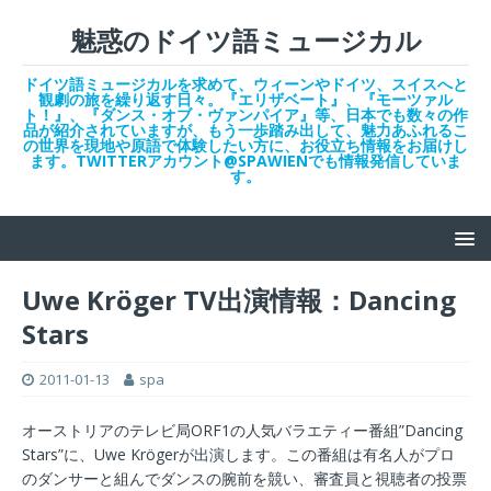
魅惑のドイツ語ミュージカル
ドイツ語ミュージカルを求めて、ウィーンやドイツ、スイスへと
観劇の旅を繰り返す日々。『エリザベート』、『モーツァル
ト！』、『ダンス・オブ・ヴァンパイア』等、日本でも数々の作
品が紹介されていますが、もう一歩踏み出して、魅力あふれるこ
の世界を現地や原語で体験したい方に、お役立ち情報をお届けし
ます。TWITTERアカウント@SPAWIENでも情報発信していま
す。
Uwe Kröger TV出演情報：Dancing
Stars
2011-01-13
spa
オーストリアのテレビ局ORF1の人気バラエティー番組”Dancing
Stars”に、Uwe Krögerが出演します。この番組は有名人がプロ
のダンサーと組んでダンスの腕前を競い、審査員と視聴者の投票