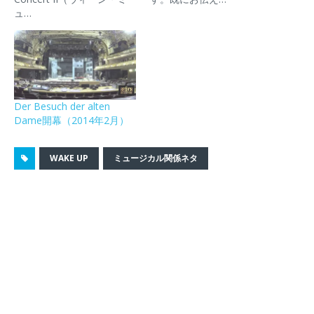
新
ッ
新
送
で
ュ…
し
ク
し
信
開
い
し
い
(
き
ウ
て
ウ
新
ま
ィ
く
ィ
し
す
ン
だ
ン
い
)
ド
さ
ド
ウ
ウ
い
ウ
ィ
で
(
で
ン
開
新
開
ド
き
し
き
ウ
Der Besuch der alten
ま
い
ま
で
す
ウ
す
開
Dame開幕（2014年2月）
)
ィ
)
き
ン
ま
ド
す
ウ
)
WAKE UP
ミュージカル関係ネタ
で
開
き
ま
す
)