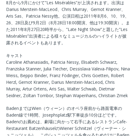
8月から9月にかけて”Les Misérables”が上演されます。出演は
Darius Merstein-MacLeod、Chris Murray、Gernot Kranner、
Aris Sas、Patricia Nessy他。公演日程は2011年8月6、10、19、
26、28日及び9月2日（8月28日18:00開演、他は19:30開演）。ま
た2011年8月27日20時半から、”Late Night Show”と題した”Les
Misérables”出演者による様々なミュージカルのハイライトが披
露されるイベントもあります。
キャスト
Caroline Athanasiadis, Patricia Nessy, Elisabeth Schwarz,
Franziska Stanner, Julia Tiecher, Dessislava Valeva-Filipov, Nina
Weiss, Beppo Binder, Franz Födinger, Chris Goetten, Robert
Herzl, Gernot Kranner, Darius Merstein-MacLeod, Chris
Murray, Artur Ortens, Aris Sas, Walter Schwab, Dietmar
Seidner, Zoltan Tombor, Stephan Wapenhans, Christian Zmek
BadenまではWien（ウィーン）のオペラ座前から路面電車の
Baden線で1時間、Josephsplatz駅下車徒歩10分ほどです。
Badenのお薦めは、劇場に向かって右手にあるレストランCafe-
Restaurant BatzenhäuselのWiener Schnitzel（ヴィーナー・シ
ュニッツェル）。このシュニッツェルを食べるためだけにBaden