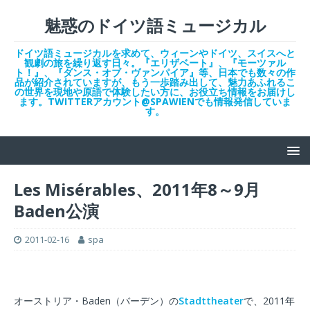
魅惑のドイツ語ミュージカル
ドイツ語ミュージカルを求めて、ウィーンやドイツ、スイスへと
観劇の旅を繰り返す日々。『エリザベート』、『モーツァル
ト！』、『ダンス・オブ・ヴァンパイア』等、日本でも数々の作
品が紹介されていますが、もう一歩踏み出して、魅力あふれるこ
の世界を現地や原語で体験したい方に、お役立ち情報をお届けし
ます。TWITTERアカウント@SPAWIENでも情報発信していま
す。
Les Misérables、2011年8～9月
Baden公演
2011-02-16
spa
オーストリア・Baden（バーデン）の
Stadttheater
で、2011年