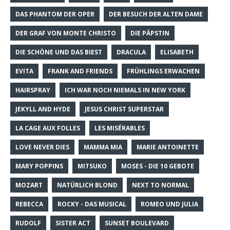
DAS PHANTOM DER OPER
DER BESUCH DER ALTEN DAME
DER GRAF VON MONTE CHRISTO
DIE PÄPSTIN
DIE SCHÖNE UND DAS BIEST
DRACULA
ELISABETH
EVITA
FRANK AND FRIENDS
FRÜHLINGS ERWACHEN
HAIRSPRAY
ICH WAR NOCH NIEMALS IN NEW YORK
JEKYLL AND HYDE
JESUS CHRIST SUPERSTAR
LA CAGE AUX FOLLES
LES MISÉRABLES
LOVE NEVER DIES
MAMMA MIA
MARIE ANTOINETTE
MARY POPPINS
MITSUKO
MOSES - DIE 10 GEBOTE
MOZART
NATÜRLICH BLOND
NEXT TO NORMAL
REBECCA
ROCKY - DAS MUSICAL
ROMEO UND JULIA
RUDOLF
SISTER ACT
SUNSET BOULEVARD