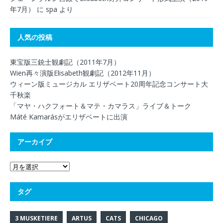
年7月）
に
spa
より
人気の投稿
東宝版三銃士観劇記（2011年7月）
Wien再々演版Elisabeth観劇記（2012年11月）
ウィーン版ミュージカル エリザベート20周年記念コンサート大
千秋楽
「マヤ・ハクフォート＆マテ・カマラス」ライブ＆トーク
Máté Kamarásがエリザベートに出演
アーカイブ
タグ
3 MUSKETIERE
ARTUS
CATS
CHICAGO