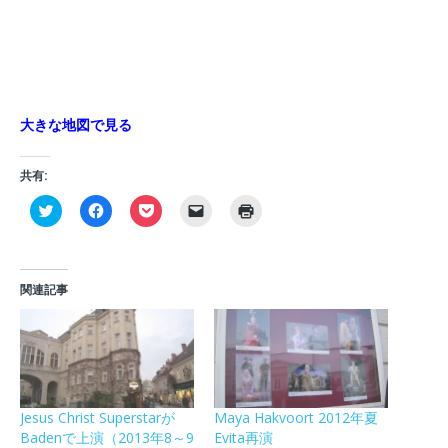
大きな地図で見る
共有:
ク
F
ク
ク
ク
リ
a
リ
リ
リ
ッ
c
ッ
ッ
ッ
ク
e
ク
ク
ク
し
b
し
し
し
て
o
て
て
て
T
o
P
友
印
関連記事
w
k
o
達
刷
i
で
c
に
(
t
共
k
メ
新
t
有
e
ー
し
e
す
t
ル
い
r
る
で
で
ウ
で
に
シ
リ
ィ
共
は
ェ
ン
ン
有
ク
ア
ク
ド
(
リ
(
を
ウ
Jesus Christ Superstarが
Maya Hakvoort 2012年夏
新
ッ
新
送
で
Badenで上演（2013年8～9
Evita再演
し
ク
し
信
開