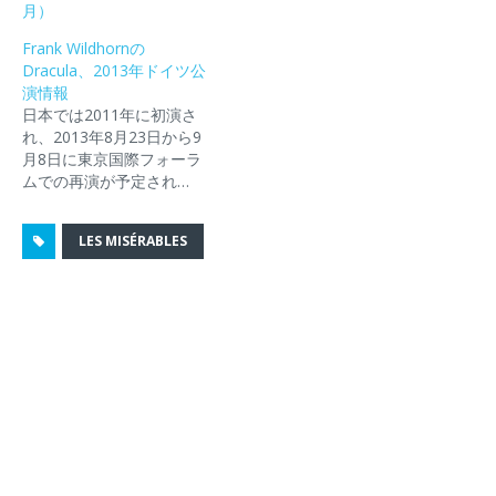
い
し
い
(
き
月）
ウ
て
ウ
新
ま
ィ
く
ィ
し
す
Frank Wildhornの
ン
だ
ン
い
)
ド
さ
ド
ウ
Dracula、2013年ドイツ公
ウ
い
ウ
ィ
演情報
で
(
で
ン
開
新
開
ド
日本では2011年に初演さ
き
し
き
ウ
れ、2013年8月23日から9
ま
い
ま
で
す
ウ
す
開
月8日に東京国際フォーラ
)
ィ
)
き
ン
ま
ムでの再演が予定され…
ド
す
ウ
)
で
開
LES MISÉRABLES
き
ま
す
)