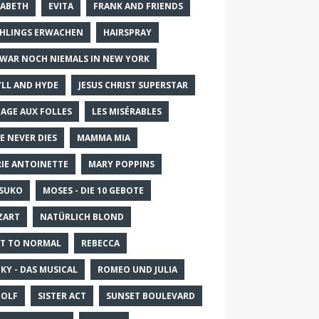
SABETH
EVITA
FRANK AND FRIENDS
HLINGS ERWACHEN
HAIRSPRAY
 WAR NOCH NIEMALS IN NEW YORK
YLL AND HYDE
JESUS CHRIST SUPERSTAR
CAGE AUX FOLLES
LES MISÉRABLES
E NEVER DIES
MAMMA MIA
IE ANTOINETTE
MARY POPPINS
SUKO
MOSES - DIE 10 GEBOTE
ZART
NATÜRLICH BLOND
T TO NORMAL
REBECCA
KY - DAS MUSICAL
ROMEO UND JULIA
OLF
SISTER ACT
SUNSET BOULEVARD