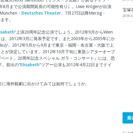
2年8月まで公演期間延長の可能性有り）。Uwe Krögerが出演
宝塚
München・
Deutsches Theater
、7月27日以降Merzig・
2018-0
います。
isabeth
“上演20周年記念公演でしょう。2012年9月からWien
ストは、2012年3月に発表予定です。また2003年から2005年にか
marásが、2012年5月から9月まで東京・福岡・名古屋・大阪で上
とが決定しています。2012年10月下旬に東急シアターオーブ
ベート」20周年記念スペシャル ガラ・コンサート』には、恐
す。前出の”
Elisabeth
“ツアー公演も2012年4月22日までドイ
味方に海外観劇に出かけてみては如何でしょうか。
最
シェー