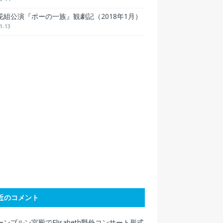
花組公演『ポーの一族』観劇記（2018年1月）
1-13
近のコメント
ンブルン宮殿でElisabeth野外コンサート形式