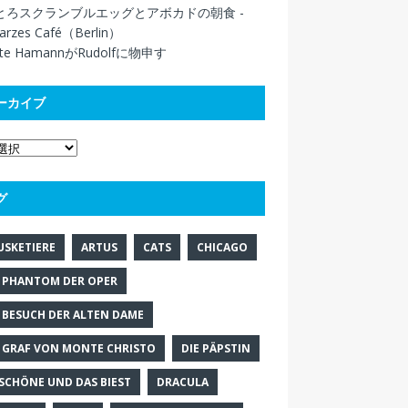
とろスクランブルエッグとアボカドの朝食 -
arzes Café（Berlin）
itte HamannがRudolfに物申す
ーカイブ
グ
USKETIERE
ARTUS
CATS
CHICAGO
 PHANTOM DER OPER
 BESUCH DER ALTEN DAME
 GRAF VON MONTE CHRISTO
DIE PÄPSTIN
 SCHÖNE UND DAS BIEST
DRACULA