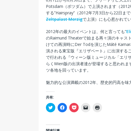
Potsdam（ポツダム）で上演されます（201
する”Hairspray”（2012年7月3日から22日まで
Zeltpalast Merzig
で上演）にも心惹かれて
2012年の最大のイベントは、何と言っても”
El
のRaimund Theaterで始まる再々演のキャ
けての再演時にDer Todを演じたMáté Ka
演される東宝版『エリザベート』に出演するこ
で行われる『ウィーン版ミュージカル「エリザ
らくWien版の出演者達が登場すると思われま
ツ各地を回っています。
魅力的な公演満載の2012年、歴史的円高を
共有:
ク
F
ク
ク
ク
リ
a
リ
リ
リ
ッ
c
ッ
ッ
ッ
ク
e
ク
ク
ク
し
b
し
し
し
て
o
て
て
て
T
o
P
友
印
関連記事