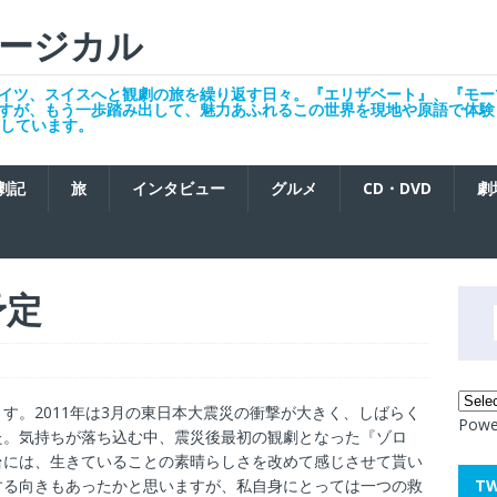
ージカル
イツ、スイスへと観劇の旅を繰り返す日々。『エリザベート』、『モー
すが、もう一歩踏み出して、魅力あふれるこの世界を現地や原語で体験
発信しています。
劇記
旅
インタビュー
グルメ
CD・DVD
劇
予定
す。2011年は3月の東日本大震災の衝撃が大きく、しばらく
Powe
た。気持ちが落ち込む中、震災後最初の観劇となった『ゾロ
台には、生きていることの素晴らしさを改めて感じさせて貰い
T
する向きもあったかと思いますが、私自身にとっては一つの救