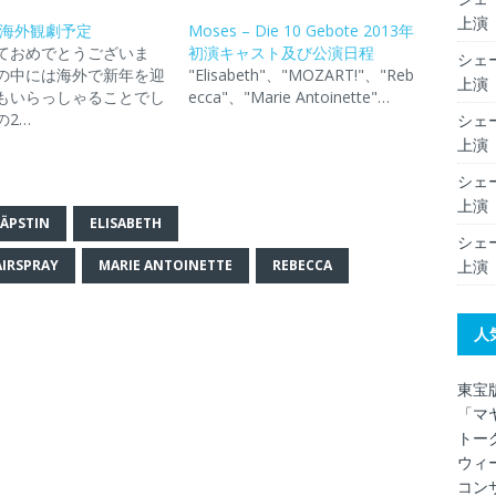
上演（
の海外観劇予定
Moses – Die 10 Gebote 2013年
ておめでとうございま
初演キャスト及び公演日程
シェー
の中には海外で新年を迎
"Elisabeth"、"MOZART!"、"Reb
上演（
もいらっしゃることでし
ecca"、"Marie Antoinette"…
の2…
シェー
上演（
シェー
上演（
PÄPSTIN
ELISABETH
シェー
上演（
AIRSPRAY
MARIE ANTOINETTE
REBECCA
人
東宝
「マ
トー
ウィ
コン