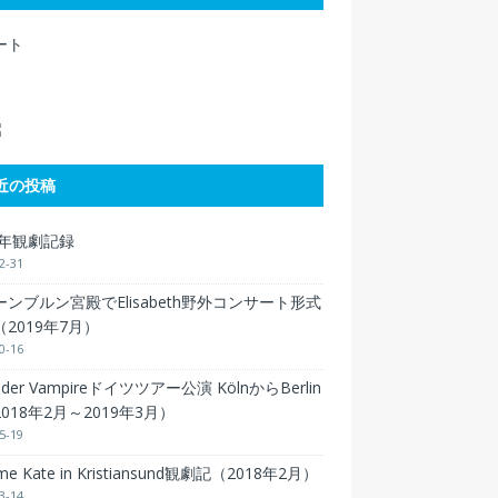
ート
近の投稿
9年観劇記録
2-31
ンブルン宮殿でElisabeth野外コンサート形式
2019年7月）
0-16
 der Vampireドイツツアー公演 KölnからBerlin
018年2月～2019年3月）
5-19
 me Kate in Kristiansund観劇記（2018年2月）
3-14