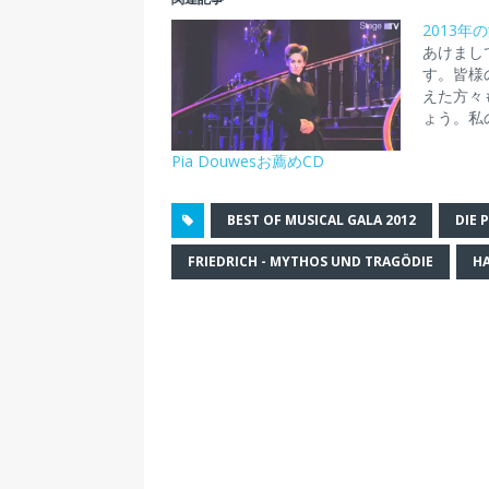
w
k
o
達
刷
i
で
c
に
(
2013年
t
共
k
メ
新
t
有
e
ー
し
あけまし
e
す
t
ル
い
す。皆様
r
る
で
で
ウ
で
に
シ
リ
ィ
えた方々
共
は
ェ
ン
ン
ょう。私
有
ク
ア
ク
ド
(
リ
(
を
ウ
新
ッ
新
送
で
Pia Douwesお薦めCD
し
ク
し
信
開
い
し
い
(
き
ウ
て
ウ
新
ま
ィ
く
ィ
し
す
BEST OF MUSICAL GALA 2012
DIE 
ン
だ
ン
い
)
ド
さ
ド
ウ
ウ
い
ウ
ィ
FRIEDRICH - MYTHOS UND TRAGÖDIE
H
で
(
で
ン
開
新
開
ド
き
し
き
ウ
ま
い
ま
で
す
ウ
す
開
)
ィ
)
き
ン
ま
ド
す
ウ
)
で
開
き
ま
す
)