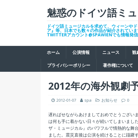
魅惑のドイツ語ミュ
ドイツ語ミュージカルを求めて、ウィーンやド
ア』等、日本でも数々の作品が紹介されていま
TWITTERアカウント@SPAWIENでも情報
ホーム
公演情報
ニュース
観
プライバシーポリシー
著作権について
2012年の海外観劇
2012-01-07
spa
お知らせ
0
遅ればせながらあけましておめでとうございま
は何も手に着かない日々が続いてしまいまし
ザ・ミュージカル』のパワフルで情熱的な舞
ました。震災直後は公演を続けることに躊躇