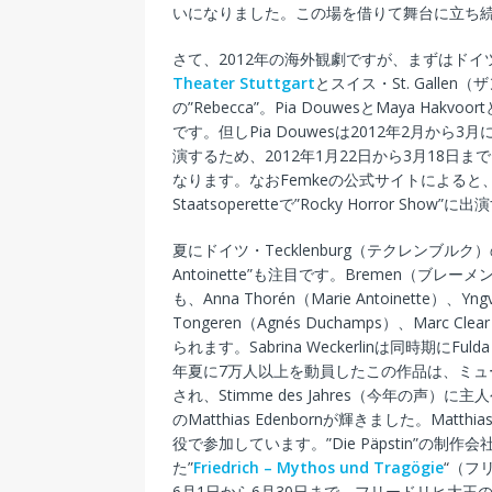
いになりました。この場を借りて舞台に立ち
さて、2012年の海外観劇ですが、まずはドイツ・
Theater Stuttgart
とスイス・St. Galle
の”Rebecca”。Pia DouwesとMaya Ha
です。但しPia Douwesは2012年2月から
演するため、2012年1月22日から3月18日ま
なります。なおFemkeの公式サイトによると、2
Staatsoperetteで”Rocky Horror S
夏にドイツ・Tecklenburg（テクレンブルク
Antoinette”も注目です。Bremen（ブレーメン）版
も、Anna Thorén（Marie Antoinette）、Yngv
Tongeren（Agnés Duchamps）、Marc 
られます。Sabrina Weckerlinは同時期にFu
年夏に7万人以上を動員したこの作品は、ミュージ
され、Stimme des Jahres（今年の声）に主人公
のMatthias Edenbornが輝きました。Matthias
役で参加しています。”Die Päpstin”の制作会
た”
Friedrich – Mythos und Tragögie
“（フ
6月1日から6月30日まで、フリードリヒ大王の居城