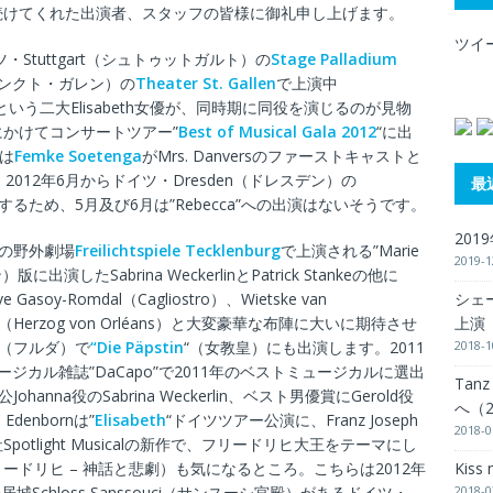
続けてくれた出演者、スタッフの皆様に御礼申し上げます。
ツイ
Stuttgart（シュトゥットガルト）の
Stage Palladium
n（ザンクト・ガレン）の
Theater St. Gallen
で上演中
kvoortという二大Elisabeth女優が、同時期に同役を演じるのが見物
3月にかけてコンサートツアー”
Best of Musical Gala 2012
“に出
では
Femke Soetenga
がMrs. Danversのファーストキャストと
012年6月からドイツ・Dresden（ドレスデン）の
最
how”に出演するため、5月及び6月は”Rebecca”への出演はないそうです。
201
）の野外劇場
Freilichtspiele Tecklenburg
で上演される”Marie
2019-1
に出演したSabrina WeckerlinとPatrick Stankeの他に
シェー
e Gasoy-Romdal（Cagliostro）、Wietske van
上演（
Clear（Herzog von Orléans）と大変豪華な布陣に大いに期待させ
2018-1
lda（フルダ）で
“Die Päpstin
“（女教皇）にも出演します。2011
カル雑誌”DaCapo”で2011年のベストミュージカルに選出
Tanz
Johanna役のSabrina Weckerlin、ベスト男優賞にGerold役
へ（2
 Edenbornは”
Elisabeth
“ドイツツアー公演に、Franz Joseph
2018-0
社Spotlight Musicalの新作で、フリードリヒ大王をテーマにし
Kiss
リードリヒ – 神話と悲劇）も気になるところ。こちらは2012年
2018-0
Schloss Sanssouci（サンスーシ宮殿）があるドイツ・