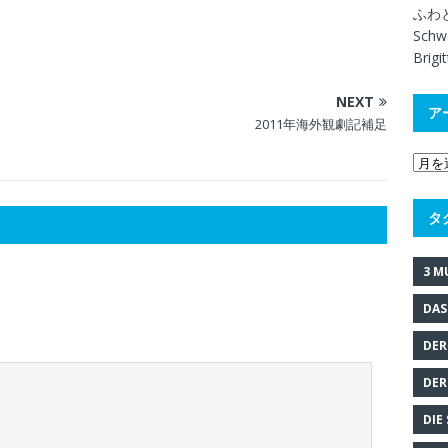
ふわ
Schw
Brig
NEXT
ア
2011年海外観劇記補足
タ
3 M
DAS
DER
DER
DIE