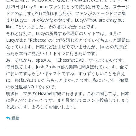
月29日はLucy Schererファンにとって特別な日でした。ステージ
ドアのようすがYTに流れましたが、ファンがステージドアに集
まりLucyコールがなかなかやまず、Lucyが"You are crazy,but I
like it"といいました。その場にいたかったです。
それとは別に、Lucyの所属する代理店のサイトでは、６月に
Lucyがまた"Rebecca"の"Ich"を演じるとでていてちょっと話題に
なっています。日程などはまだでていませんが、Janとの共演だ
ったら本当に見たい！！ドイツに行きたいです。
あ、それから、spaさん、"Chess"のDVD、すっごくいいです。
毎日観てます。Josh Groban君の美声に聞きほれています。全て
においてすばらしいキャストですね。ずうずうしいことを言え
ば、Pia様が出ていたらもっとよかったです。私にとって、Pia様
の歌は世界NO.1ですので。
明後日、マテの"Elizabeth"観に行きます。これに関しては、日本
に住んでてよかったです。また興奮してコメント投稿してしまう
と思います。よろしくお願いします。
返信