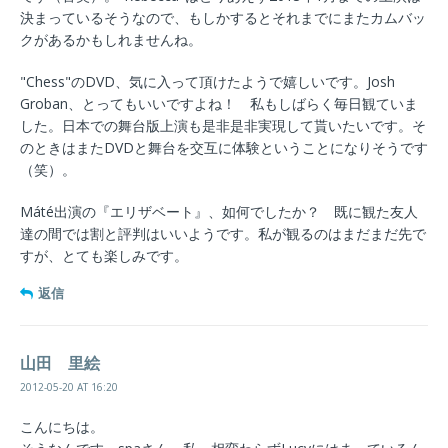
決まっているそうなので、もしかするとそれまでにまたカムバッ
クがあるかもしれませんね。
"Chess"のDVD、気に入って頂けたようで嬉しいです。Josh
Groban、とってもいいですよね！ 私もしばらく毎日観ていま
した。日本での舞台版上演も是非是非実現して貰いたいです。そ
のときはまたDVDと舞台を交互に体験ということになりそうです
（笑）。
Máté出演の『エリザベート』、如何でしたか？ 既に観た友人
達の間では割と評判はいいようです。私が観るのはまだまだ先で
すが、とても楽しみです。
返信
山田 里絵
2012-05-20 AT 16:20
こんにちは。