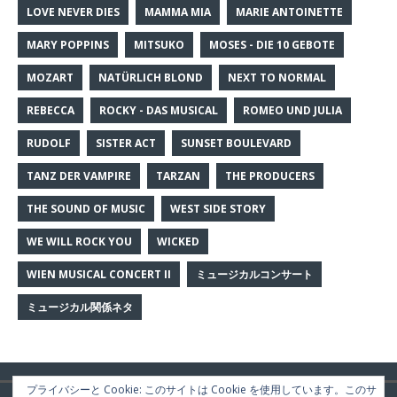
LOVE NEVER DIES
MAMMA MIA
MARIE ANTOINETTE
MARY POPPINS
MITSUKO
MOSES - DIE 10 GEBOTE
MOZART
NATÜRLICH BLOND
NEXT TO NORMAL
REBECCA
ROCKY - DAS MUSICAL
ROMEO UND JULIA
RUDOLF
SISTER ACT
SUNSET BOULEVARD
TANZ DER VAMPIRE
TARZAN
THE PRODUCERS
THE SOUND OF MUSIC
WEST SIDE STORY
WE WILL ROCK YOU
WICKED
WIEN MUSICAL CONCERT II
ミュージカルコンサート
ミュージカル関係ネタ
プライバシーと Cookie: このサイトは Cookie を使用しています。このサ