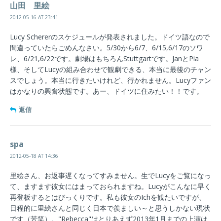
山田 里絵
2012-05-16 AT 23:41
Lucy Schererのスケジュールが発表されました。ドイツ語なので
間違っていたらごめんなさい。5/30から6/7、6/15,6/17のソワ
レ、6/21,6/22です。劇場はもちろんStuttgartです。JanとPia
様、そしてLucyの組み合わせで観劇できる、本当に最後のチャン
スでしょう。本当に行きたいけれど、行かれません。Lucyファン
はかなりの興奮状態です。あー、ドイツに住みたい！！です。
返信
spa
2012-05-18 AT 14:36
里絵さん、お返事遅くなってすみません。生でLucyをご覧になっ
て、ますます彼女にはまっておられますね。Lucyがこんなに早く
再登板するとはびっくりです。私も彼女のIchを観たいですが、
日程的に里絵さんと同じく日本で羨ましい～と思うしかない現状
です（苦笑）。"Rebecca"はとりあえず2013年1月までの上演は