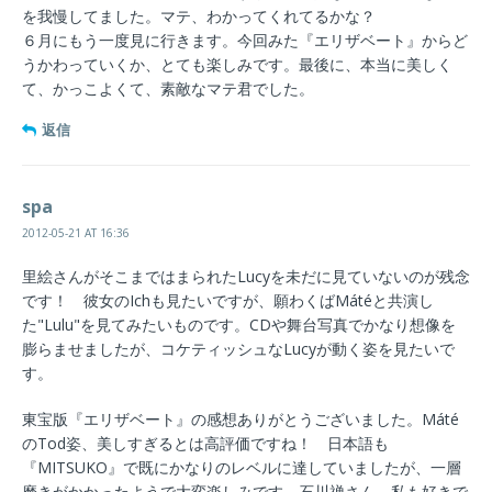
を我慢してました。マテ、わかってくれてるかな？
６月にもう一度見に行きます。今回みた『エリザベート』からど
うかわっていくか、とても楽しみです。最後に、本当に美しく
て、かっこよくて、素敵なマテ君でした。
返信
spa
2012-05-21 AT 16:36
里絵さんがそこまではまられたLucyを未だに見ていないのが残念
です！ 彼女のIchも見たいですが、願わくばMátéと共演し
た"Lulu"を見てみたいものです。CDや舞台写真でかなり想像を
膨らませましたが、コケティッシュなLucyが動く姿を見たいで
す。
東宝版『エリザベート』の感想ありがとうございました。Máté
のTod姿、美しすぎるとは高評価ですね！ 日本語も
『MITSUKO』で既にかなりのレベルに達していましたが、一層
磨きがかかったようで大変楽しみです。石川禅さん、私も好きで