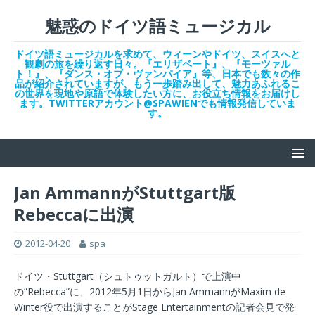
魅惑のドイツ語ミュージカル
ドイツ語ミュージカルを求めて、ウィーンやドイツ、スイスへと
観劇の旅を繰り返す日々。『エリザベート』、『モーツァル
ト！』、『ダンス・オブ・ヴァンパイア』等、日本でも数々の作
品が紹介されていますが、もう一歩踏み出して、魅力あふれるこ
の世界を現地や原語で体験したい方に、お役立ち情報をお届けし
ます。TWITTERアカウント@SPAWIENでも情報発信していま
す。
Jan AmmannがStuttgart版
Rebeccaに出演
2012-04-20
spa
ドイツ・Stuttgart（シュトゥットガルト）で上演中
の”Rebecca”に、2012年5月1日からJan AmmannがMaxim de
Winter役で出演することがStage Entertainmentの記者会見で発