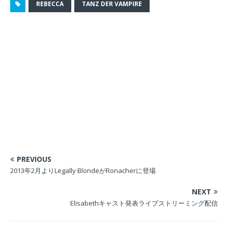
REBECCA
TANZ DER VAMPIRE
で
開
き
ま
す
)
PREVIOUS
2013年2月よりLegally BlondeがRonacherに登場
NEXT
Elisabethキャスト発表ライブストリーミング配信