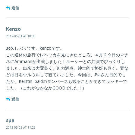
返信
Kenzo
2012-05-01 AT 18:36
お久しぶりです。kenzoです。
この連休の旅行でレベッカを見にきたところ、４月２９日のマチ
ネにAmmannが出演しました！ルーシーとの共演でびっくりし
ました。出来は大変良く、迫力満点。紳士的で格好も良く、妻な
どは目をウルウルして観ていました。今回は、Piaさん目的でし
たが、Kerstin Ibaldのダンバースも観ることができてラッキーで
した。（これがなかなかGOODでした！）
返信
spa
2012-05-02 AT 11:26