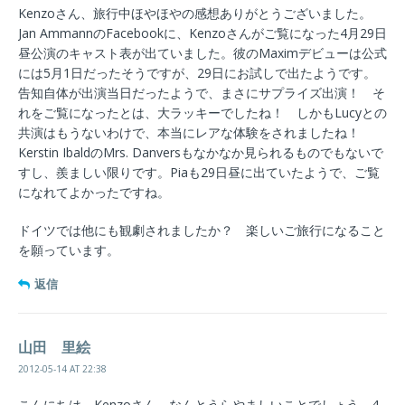
Kenzoさん、旅行中ほやほやの感想ありがとうございました。
Jan AmmannのFacebookに、Kenzoさんがご覧になった4月29日
昼公演のキャスト表が出ていました。彼のMaximデビューは公式
には5月1日だったそうですが、29日にお試しで出たようです。
告知自体が出演当日だったようで、まさにサプライズ出演！ そ
れをご覧になったとは、大ラッキーでしたね！ しかもLucyとの
共演はもうないわけで、本当にレアな体験をされましたね！
Kerstin IbaldのMrs. Danversもなかなか見られるものでもないで
すし、羨ましい限りです。Piaも29日昼に出ていたようで、ご覧
になれてよかったですね。
ドイツでは他にも観劇されましたか？ 楽しいご旅行になること
を願っています。
返信
山田 里絵
2012-05-14 AT 22:38
こんにちは。Kenzoさん、なんとうらやましいことでしょう。4