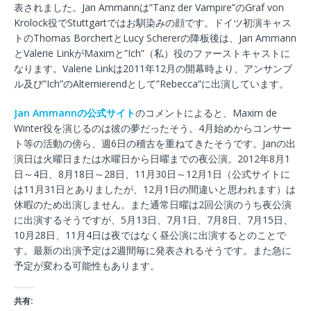
表されました。Jan Ammannは”Tanz der Vampire”のGraf von
Krolock役でStuttgartではお馴染みの顔です。ドイツ初演キャス
トのThomas BorchertとLucy Schererの降板後は、Jan Ammann
とValerie LinkがMaximと”Ich”（私）役のファーストキャストに
なります。Valerie Linkは2011年12月の開幕時より、アンサンブ
ル及び”Ich”のAlternierendとして”Rebecca”に出演しています。
Jan Ammannの公式サイト
のコメントによると、Maxim de
Winter役を演じるのは彼の夢だったそう。4月始めからコンサー
ト等の活動の傍ら、週6日の稽古を重ねてきたそうです。Janの出
演日は火曜日または水曜日から日曜までの夜公演。2012年8月1
日～4日、8月18日～28日、11月30日～12月1日（公式サイトに
は11月31日とありましたが、12月1日の間違いと思われます）は
休暇のため出演しません。また通常日曜は2回公演のうち夜公演
に出演するそうですが、5月13日、7月1日、7月8日、7月15日、
10月28日、11月4日は夜ではなく昼公演に出演するとのことで
す。最新の出演予定は2週間毎に発表されるそうです。また急に
予定が変わる可能性もあります。
共有: