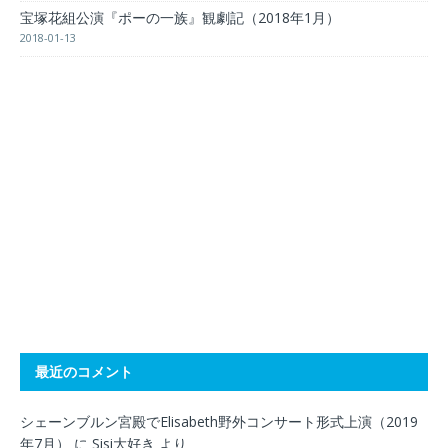
宝塚花組公演『ポーの一族』観劇記（2018年1月）
2018-01-13
最近のコメント
シェーンブルン宮殿でElisabeth野外コンサート形式上演（2019
年7月）
に
Sisi大好き
より