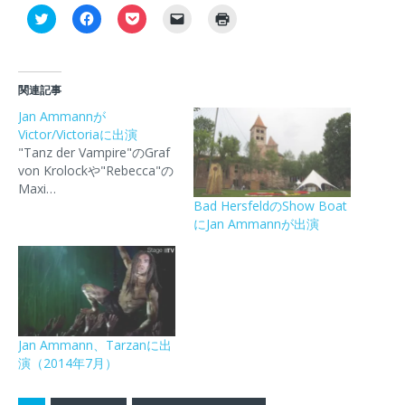
ク
F
ク
ク
ク
リ
a
リ
リ
リ
ッ
c
ッ
ッ
ッ
ク
e
ク
ク
ク
し
b
し
し
し
て
o
て
て
て
T
o
P
友
印
関連記事
w
k
o
達
刷
i
で
c
に
(
Jan Ammannが
t
共
k
メ
新
Victor/Victoriaに出演
t
有
e
ー
し
e
す
t
ル
い
"Tanz der Vampire"のGraf
r
る
で
で
ウ
で
に
シ
リ
ィ
von Krolockや"Rebecca"の
共
は
ェ
ン
ン
Maxi…
有
ク
ア
ク
ド
(
リ
(
を
ウ
Bad HersfeldのShow Boat
新
ッ
新
送
で
にJan Ammannが出演
し
ク
し
信
開
い
し
い
(
き
ウ
て
ウ
新
ま
ィ
く
ィ
し
す
ン
だ
ン
い
)
ド
さ
ド
ウ
ウ
い
ウ
ィ
で
(
で
ン
開
新
開
ド
き
し
き
ウ
Jan Ammann、Tarzanに出
ま
い
ま
で
す
ウ
す
開
演（2014年7月）
)
ィ
)
き
ン
ま
ド
す
ウ
)