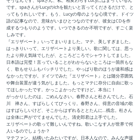
そうなんです、spaさん、私、相変わらずLucyにはまっているん
です。spaさんがLucyのIchを観たいと言ってくださるだけで、と
ってもうれしいです。もう、Lucyの母のような心境です。ドイツ
語の記事なので、意味がいまひとつなのですが、彼女はCDを作
成するつもりのようです。いつできるのか不明ですが、すごく楽
しみです。
『エリザベート』いってまいりました。マテ、美しすぎました。
はっきりいって、エリザベートより美しい。歌に関しては、思っ
たより抑え気味でしたが、ところどころでシャウトしてました。
日本語は完璧！言っていることがわからないところは一箇所もな
く、歌もせりふもバッチリでした。やっぱり歌のほうが違和感は
なかったですが。ドイツでみた『エリザベート』とは随分雰囲気
や舞台装置が違う気がしました。もっとマテに存分に自由に歌っ
てほしかったです。かっこよかったですけど。本当に！
がっかりしたのは、ごめんなさい。春野さんと杜さんでした。石
川 禅さん、すばらしくてびっくり。春野さん、得意の音域の歌
はすばらしいけど、そこからはずれるととたんに…残念。杜さん
は全体に声がでてませんでした。清史郎君は上手でした。
エリザベートの歌って難しいんですね。歌いこなす人が世界で何
人いるのでしょうか？
マテファン、結構いたみたいですが、日本人なので、みんな声援