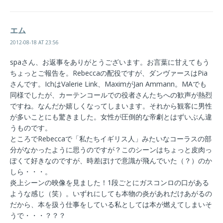
エム
2012-08-18 AT 23:56
spaさん、お返事をありがとうございます。お言葉に甘えてもう
ちょっとご報告を。Rebeccaの配役ですが、ダンヴァースはPia
さんです。IchはValerie Link、MaximがJan Ammann。MAでも
同様でしたが、カーテンコールでの役者さんたちへの歓声が熱烈
ですね。なんだか嬉しくなってしまいます。それから観客に男性
が多いことにも驚きました。女性が圧倒的な帝劇とはずいぶん違
うものです。
ところでRebeccaで「私たちイギリス人」みたいなコーラスの部
分がなかったように思うのですが？このシーンはちょっと皮肉っ
ぽくて好きなのですが、時差ぼけで意識が飛んでいた（？）のか
しら・・・。
炎上シーンの映像を見ました！1段ごとにガスコンロの口がある
ような感じ（笑）。いずれにしても本物の炎があれだけあがるの
だから、本を扱う仕事をしている私としては本が燃えてしまいそ
うで・・・？？？