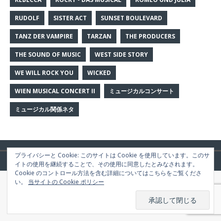
RUDOLF
SISTER ACT
SUNSET BOULEVARD
TANZ DER VAMPIRE
TARZAN
THE PRODUCERS
THE SOUND OF MUSIC
WEST SIDE STORY
WE WILL ROCK YOU
WICKED
WIEN MUSICAL CONCERT II
ミュージカルコンサート
ミュージカル関係ネタ
プライバシーと Cookie: このサイトは Cookie を使用しています。このサ
Copyright © 2026 | WordPress Theme by
MH Themes
イトの使用を継続することで、その使用に同意したとみなされます。
Cookie のコントロール方法を含む詳細についてはこちらをご覧くださ
い。
当サイトの Cookie ポリシー