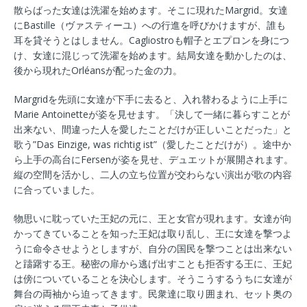
散らばった女達は洗濯を始めます。そこに現れたMargrid。女達
にBastille（ヴァスティーユ）への行進を呼びかけますが、誰も
耳を貸そうとはしません。Cagliostroも帽子とエプロンを身につ
け、女達に混じって洗濯を始めます。結局女達を動かしたのは、
後から現れたOrléansが配った金の力。
Margridを先頭に女達が下手に去ると、入れ替わるように上手に
Marie Antoinetteが姿を見せます。「決して一緒に暮らすことが
出来ない、間違った人を愛したことだけが正しいことだった」と
歌う”Das Einzige, was richtig ist”（愛したことだけが）。途中か
ら上手の高台にFersenが姿を見せ、デュエットが展開されます。
縦の空間を活かし、二人の立ち位置が交わらない演出が歌の内容
に合っていました。
物思いに耽っていた王妃の元に、王と女官が現れます。女達が向
かってきていることを知った王妃は取り乱し、王に女達を撃つよ
うに命令させようとしますが、自分の国民を撃つことは出来ない
と躊躇する王。秘密の扉から逃げ出すことも拒否する王に、王妃
は傍についていることを決心します。そうこうするうちに女達が
舞台の両袖から迫ってきます。民衆達に取り囲まれ、セット奥の