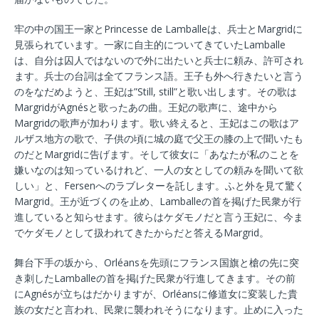
牢の中の国王一家とPrincesse de Lamballeは、兵士とMargridに
見張られています。一家に自主的についてきていたLamballe
は、自分は囚人ではないので外に出たいと兵士に頼み、許可され
ます。兵士の台詞は全てフランス語。王子も外へ行きたいと言う
のをなだめようと、王妃は”Still, still”と歌い出します。その歌は
MargridがAgnésと歌ったあの曲。王妃の歌声に、途中から
Margridの歌声が加わります。歌い終えると、王妃はこの歌はア
ルザス地方の歌で、子供の頃に城の庭で父王の膝の上で聞いたも
のだとMargridに告げます。そして彼女に「あなたが私のことを
嫌いなのは知っているけれど、一人の女としての頼みを聞いて欲
しい」と、Fersenへのラブレターを託します。ふと外を見て驚く
Margrid。王が近づくのを止め、Lamballeの首を掲げた民衆が行
進していると知らせます。彼らはケダモノだと言う王妃に、今ま
でケダモノとして扱われてきたからだと答えるMargrid。
舞台下手の坂から、Orléansを先頭にフランス国旗と槍の先に突
き刺したLamballeの首を掲げた民衆が行進してきます。その前
にAgnésが立ちはだかりますが、Orléansに修道女に変装した貴
族の女だと言われ、民衆に襲われそうになります。止めに入った