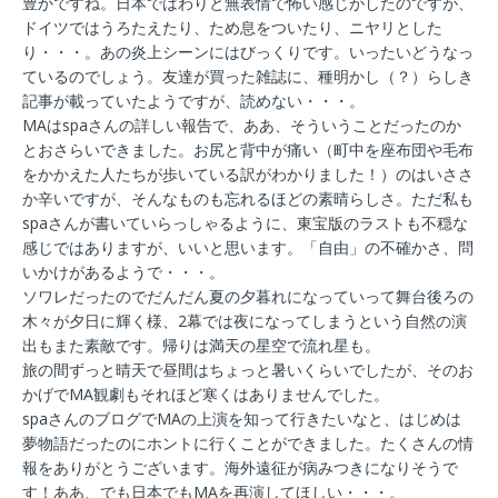
豊かですね。日本ではわりと無表情で怖い感じがしたのですが、
ドイツではうろたえたり、ため息をついたり、ニヤリとした
り・・・。あの炎上シーンにはびっくりです。いったいどうなっ
ているのでしょう。友達が買った雑誌に、種明かし（？）らしき
記事が載っていたようですが、読めない・・・。
MAはspaさんの詳しい報告で、ああ、そういうことだったのか
とおさらいできました。お尻と背中が痛い（町中を座布団や毛布
をかかえた人たちが歩いている訳がわかりました！）のはいささ
か辛いですが、そんなものも忘れるほどの素晴らしさ。ただ私も
spaさんが書いていらっしゃるように、東宝版のラストも不穏な
感じではありますが、いいと思います。「自由」の不確かさ、問
いかけがあるようで・・・。
ソワレだったのでだんだん夏の夕暮れになっていって舞台後ろの
木々が夕日に輝く様、2幕では夜になってしまうという自然の演
出もまた素敵です。帰りは満天の星空で流れ星も。
旅の間ずっと晴天で昼間はちょっと暑いくらいでしたが、そのお
かげでMA観劇もそれほど寒くはありませんでした。
spaさんのブログでMAの上演を知って行きたいなと、はじめは
夢物語だったのにホントに行くことができました。たくさんの情
報をありがとうございます。海外遠征が病みつきになりそうで
す！ああ、でも日本でもMAを再演してほしい・・・。