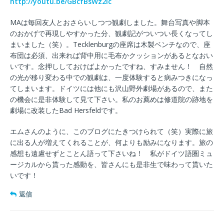
http://youtu.be/GBcfBsWz2ic
MAは毎回友人とおさらいしつつ観劇しました。舞台写真や脚本
のおかげで再現しやすかった分、観劇記がついつい長くなってし
まいました（笑）。Tecklenburgの座席は木製ベンチなので、座
布団は必須、出来れば背中用に毛布かクッションがあるとなおい
いです。念押ししておけばよかったですね、すみません！ 自然
の光が移り変わる中での観劇は、一度体験すると病みつきになっ
てしまいます。ドイツには他にも沢山野外劇場があるので、また
の機会に是非体験して見て下さい。私のお薦めは修道院の跡地を
劇場に改装したBad Hersfeldです。
エムさんのように、このブログにたきつけられて（笑）実際に旅
に出る人が増えてくれることが、何よりも励みになります。旅の
感想も遠慮せずとことん語って下さいね！ 私がドイツ語圏ミュ
ージカルから貰った感動を、皆さんにも是非生で味わって貰いた
いです！
返信