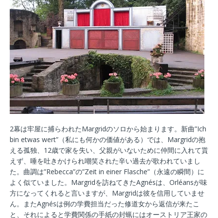
2幕は牢屋に捕らわれたMargridのソロから始まります。新曲”Ich
bin etwas wert”（私にも何かの価値がある）では、Margridの抱
える孤独、12歳で家を失い、父親がいないために仲間に入れて貰
えず、唾を吐きかけられ嘲笑された辛い過去が歌われていまし
た。曲調は”Rebecca”の”Zeit in einer Flasche”（永遠の瞬間）に
よく似ていました。Margridを訪ねてきたAgnésは、Orléansが味
方になってくれると言いますが、Margridは彼を信用していませ
ん。またAgnésは例の学費担当だった修道女から返信が来たこ
と、それによると学費関係の手紙の封蝋にはオーストリア王家の