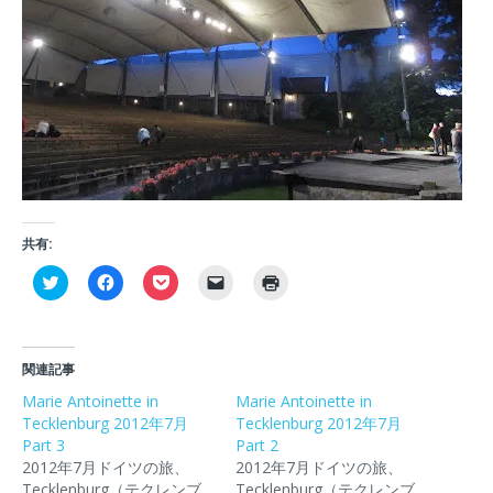
共有:
ク
F
ク
ク
ク
リ
a
リ
リ
リ
ッ
c
ッ
ッ
ッ
ク
e
ク
ク
ク
し
b
し
し
し
て
o
て
て
て
T
o
P
友
印
関連記事
w
k
o
達
刷
i
で
c
に
(
Marie Antoinette in
Marie Antoinette in
t
共
k
メ
新
Tecklenburg 2012年7月
t
有
e
ー
Tecklenburg 2012年7月
し
e
す
t
ル
い
Part 3
Part 2
r
る
で
で
ウ
で
に
シ
リ
ィ
2012年7月ドイツの旅、
2012年7月ドイツの旅、
共
は
ェ
ン
ン
Tecklenburg（テクレンブ
Tecklenburg（テクレンブ