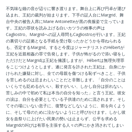
不気味な鐘の音が辺りに響き渡ります。舞台上に再び円卓が運び
込まれ、王妃の裁判が始まります。下手の証人台にMargrid、舞
台中央の被告人席にMarie Antoinetteが黒の喪服姿で立っていま
す。王妃の罪状を読み上げる白いカツラの検事の声は
Cagliostro。Margridへの証人尋問もCagliostroが行います。王妃
の裏切りの証拠となる手紙を受け取ったかどうかを尋ねられる
も、否定するMargrid。すると今度はジャーナリストのHébertが
王妃を近親相姦の罪で告発します。子供が怖がるので添い寝をし
ただけだとMargridは王妃を擁護しますが、Hébertは無理矢理罪
をこじつけようとします。遂に発言を許された王妃は、自身にか
けられた嫌疑に対し、全ての母親を傷つける恥ずべきこと、子供
を苦しめるのは忌まわしいことだと非難します。「自分のことは
いくらでも貶めるがいい、殺すがいい、しかし自分は折れない。
苦しみの中で初めて私は本当の自分を知った」と言う王妃。彼女
の涙は、自分を必要としている子供達のために流されます。そし
てその場にいない息子に、復讐などしないように、前を向くよう
に、そして母のために泣かないようにと呼びかけます。しかし彼
女を血祭りに上げたい民衆の勢いは止まらず、公平を求める
Margridの叫びは有罪を主張する人々の声にかき消されてしまい
ます。