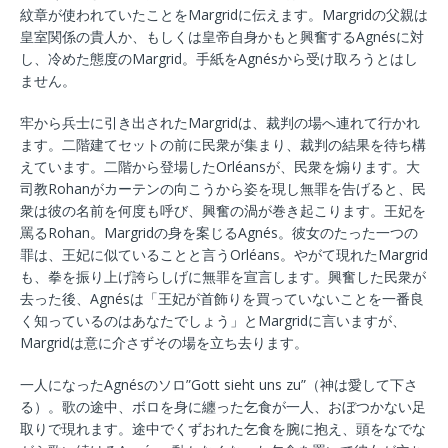
紋章が使われていたことをMargridに伝えます。Margridの父親は
皇室関係の貴人か、もしくは皇帝自身かもと興奮するAgnésに対
し、冷めた態度のMargrid。手紙をAgnésから受け取ろうとはし
ません。
牢から兵士に引き出されたMargridは、裁判の場へ連れて行かれ
ます。二階建てセットの前に民衆が集まり、裁判の結果を待ち構
えています。二階から登場したOrléansが、民衆を煽ります。大
司教Rohanがカーテンの向こうから姿を現し無罪を告げると、民
衆は彼の名前を何度も呼び、興奮の渦が巻き起こります。王妃を
罵るRohan。Margridの身を案じるAgnés。彼女のたった一つの
罪は、王妃に似ていることと言うOrléans。やがて現れたMargrid
も、拳を振り上げ誇らしげに無罪を宣言します。興奮した民衆が
去った後、Agnésは「王妃が首飾りを買っていないことを一番良
く知っているのはあなたでしょう」とMargridに言いますが、
Margridは意に介さずその場を立ち去ります。
一人になったAgnésのソロ”Gott sieht uns zu”（神は愛して下さ
る）。歌の途中、ボロを身に纏った乞食が一人、おぼつかない足
取りで現れます。途中でくずおれた乞食を腕に抱え、頭をなでな