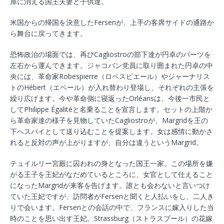
扉に消える国王夫妻と子供達。
米国からの帰国を決意したFersenが、上手の客席サイドの通路か
ら舞台に戻ってきます。
恐怖政治の場面では、再びCagliostroの部下達が円卓のパーツを
左右から運んできます。ジャコバン党員に取り囲まれた円卓の中
央には、革命家Robespierre（ロベスピエール）やジャーナリス
トのHébert（エベール）が入れ替わり登場し、それぞれの主張を
繰り広げます。今や革命側に寝返ったOrléansは、今後一市民と
してPhilippe Égalitéと名乗ることを宣言します。セットの上階か
ら革命家達の様子を見物していたCagliostroが、Margridを王の
下へスパイとして送り込むことを提案します。女は感情に動かさ
れると反対の声が上がりますが、自分は違うというMargrid。
テュイルリー宮殿に囚われの身となった国王一家。この場所を嫌
がる王子を王妃がなだめているところに、女官として仕えること
になったMargridが来客を告げます。誰とも会わないと言いつけ
ていた王妃ですが、訪問者がFersenと聞くと人払いをし、二人き
りで会います。Fersenとの会話の中で、フランスに嫁入りした当
時のことを思い出す王妃。Strassburg（ストラスブール）の花嫁