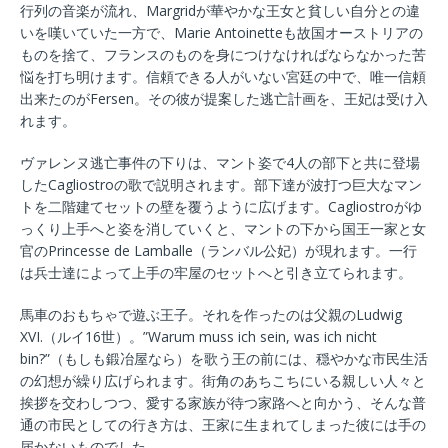
行列の音楽が流れ、Margridが華やかな王女と貧しい自分との違
いを嘆いていた一方で、Marie Antoinetteも故国オーストリアの
ものを捨て、フランスのものを身につけなければならなかった苦
悩を打ち明けます。信頼できる人がいない宮廷の中で、唯一信頼
出来たのがFersen。その彼が提案した逃亡計画を、王妃は受け入
れます。
ヴァレンヌ逃亡事件の下りは、マント姿で4人の部下と共に登場
したCagliostroの歌で説明されます。部下達が波打つ巨大なマン
トを二階建てセットの壁を覆うように広げます。Cagliostroがゆ
っくり上手へと姿を消していくと、マントの下から国王一家と女
官のPrincesse de Lamballe（ランバル公妃）が現れます。一行
は兵士達によって上手の牢屋のセットへと引き立てられます。
馬車のおもちゃで遊ぶ王子。それを作ったのは父親のLudwig
XVI.（ルイ16世）。”Warum muss ich sein, was ich nicht
bin?”（もしも鍛冶屋なら）を歌う王の前には、穏やかな市民生活
の幻想が繰り広げられます。街角のあちこちにいる親しい人々と
挨拶を交わしつつ、愛する家族が待つ家路へと向かう、そんな普
通の市民としての行き方は、王家に生まれてしまった彼には手の
届かないものでした。