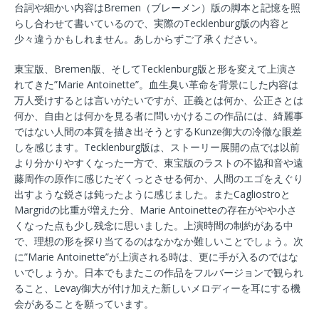
台詞や細かい内容はBremen（ブレーメン）版の脚本と記憶を照
らし合わせて書いているので、実際のTecklenburg版の内容と
少々違うかもしれません。あしからずご了承ください。
東宝版、Bremen版、そしてTecklenburg版と形を変えて上演さ
れてきた”Marie Antoinette”。血生臭い革命を背景にした内容は
万人受けするとは言いがたいですが、正義とは何か、公正さとは
何か、自由とは何かを見る者に問いかけるこの作品には、綺麗事
ではない人間の本質を描き出そうとするKunze御大の冷徹な眼差
しを感じます。Tecklenburg版は、ストーリー展開の点では以前
より分かりやすくなった一方で、東宝版のラストの不協和音や遠
藤周作の原作に感じたぞくっとさせる何か、人間のエゴをえぐり
出すような鋭さは鈍ったように感じました。またCagliostroと
Margridの比重が増えた分、Marie Antoinetteの存在がやや小さ
くなった点も少し残念に思いました。上演時間の制約がある中
で、理想の形を探り当てるのはなかなか難しいことでしょう。次
に”Marie Antoinette”が上演される時は、更に手が入るのではな
いでしょうか。日本でもまたこの作品をフルバージョンで観られ
ること、Levay御大が付け加えた新しいメロディーを耳にする機
会があることを願っています。