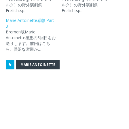
有
ク
ア
ク
ド
(
リ
(
を
ウ
ルク）の野外演劇祭
ルク）の野外演劇祭
新
ッ
新
送
で
Freilichtsp…
Freilichtsp…
し
ク
し
信
開
い
し
い
(
き
ウ
て
ウ
新
ま
Marie Antoinette感想 Part
ィ
く
ィ
し
す
3
ン
だ
ン
い
)
ド
さ
ド
ウ
Bremen版Marie
ウ
い
ウ
ィ
Antoinette感想の3回目をお
で
(
で
ン
開
新
開
ド
送りします。前回はこち
き
し
き
ウ
ら。贅沢な宮殿か…
ま
い
ま
で
す
ウ
す
開
)
ィ
)
き
ン
ま
ド
す
MARIE ANTOINETTE
ウ
)
で
開
き
ま
す
)