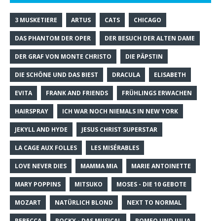
3 MUSKETIERE
ARTUS
CATS
CHICAGO
DAS PHANTOM DER OPER
DER BESUCH DER ALTEN DAME
DER GRAF VON MONTE CHRISTO
DIE PÄPSTIN
DIE SCHÖNE UND DAS BIEST
DRACULA
ELISABETH
EVITA
FRANK AND FRIENDS
FRÜHLINGS ERWACHEN
HAIRSPRAY
ICH WAR NOCH NIEMALS IN NEW YORK
JEKYLL AND HYDE
JESUS CHRIST SUPERSTAR
LA CAGE AUX FOLLES
LES MISÉRABLES
LOVE NEVER DIES
MAMMA MIA
MARIE ANTOINETTE
MARY POPPINS
MITSUKO
MOSES - DIE 10 GEBOTE
MOZART
NATÜRLICH BLOND
NEXT TO NORMAL
REBECCA
ROCKY - DAS MUSICAL
ROMEO UND JULIA