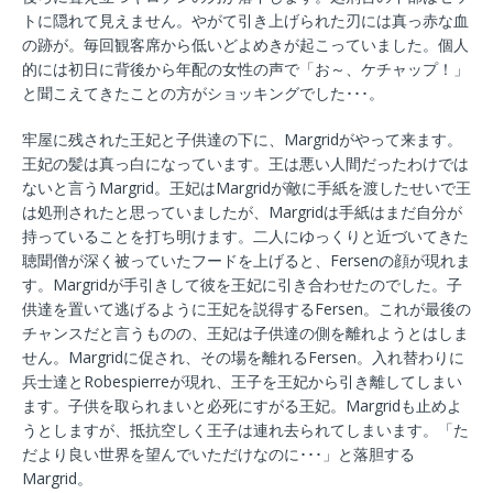
トに隠れて見えません。やがて引き上げられた刃には真っ赤な血
の跡が。毎回観客席から低いどよめきが起こっていました。個人
的には初日に背後から年配の女性の声で「お～、ケチャップ！」
と聞こえてきたことの方がショッキングでした･･･。
牢屋に残された王妃と子供達の下に、Margridがやって来ます。
王妃の髪は真っ白になっています。王は悪い人間だったわけでは
ないと言うMargrid。王妃はMargridが敵に手紙を渡したせいで王
は処刑されたと思っていましたが、Margridは手紙はまだ自分が
持っていることを打ち明けます。二人にゆっくりと近づいてきた
聴聞僧が深く被っていたフードを上げると、Fersenの顔が現れま
す。Margridが手引きして彼を王妃に引き合わせたのでした。子
供達を置いて逃げるように王妃を説得するFersen。これが最後の
チャンスだと言うものの、王妃は子供達の側を離れようとはしま
せん。Margridに促され、その場を離れるFersen。入れ替わりに
兵士達とRobespierreが現れ、王子を王妃から引き離してしまい
ます。子供を取られまいと必死にすがる王妃。Margridも止めよ
うとしますが、抵抗空しく王子は連れ去られてしまいます。「た
だより良い世界を望んでいただけなのに･･･」と落胆する
Margrid。