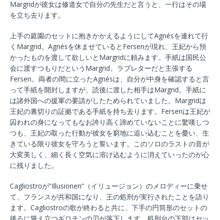
Margridが彼女は修道女で自分の先生だと言うと、一行はその場
を立ち去ります。
上手の庭園のセットに抱きかかえるようにしてAgnésを連れて行
くMargrid。Agnésを休ませているとFersenが現れ、王妃から預
かったものを渡して欲しいとMargridに頼みます。手紙は国民公
会に渡すつもりだというMargrid。ラブレターだと主張する
Fersen。両者の間に立ったAgnésは、自分が中身を確認すると言
って手紙を開封しますが、読後に渡した相手はMargrid。手紙に
は諸外国への援軍の要請がしたためられていました。Margridは
王妃の裏切りの証拠である手紙を持ち去ります。Fersenは王妃が
囚われの身になってもなお誇り高く諦めていないことに驚嘆しつ
つも、王妃の取った行動が彼女を窮地に追い込むことを憂い、生
きている限り彼女を守ろうと誓います。このソロのラストの音が
大変美しく、細く長く空気に溶け込むように消えていったのが心
に残りました。
Cagliostroが”Illusionen”（イリュージョン）のメロディーに乗せ
て、フランスが共和国になり、王の処刑が実行されたことを語り
ます。Cagliostroの歌が終わると共に、下手の円筒形のセットの
後ろに聳え立つギロチンの刃が落下します。処刑台の下部はセッ