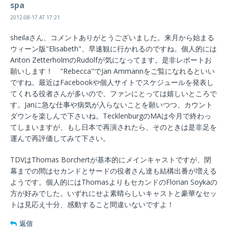
spa
2012-08-17 AT 17:21
sheilaさん、コメントありがとうございました。来月から始まる
ウィーン版"Elisabeth"、早速観に行かれるのですね。個人的には
Anton ZetterholmのRudolfが気になってます。是非レポートお
願いします！ "Rebecca"でJan Ammannをご覧になれるといい
ですね。最近はFacebookや個人サイトでスケジュールを発表し
てくれる役者さんが多いので、ファンにとっては嬉しいところで
す。Janに急な仕事や病気が入らないことを願いつつ、カウント
ダウンを楽しんで下さいね。TecklenburgのMAは今月で終わっ
てしまいますが、もし日本で再演されたら、そのときは是非足を
運んで再評価してみて下さい。
TDVはThomas Borchertが基本的にメインキャストですが、閉
幕までの間はセカンドとサードの役者さん達も結構出番が増える
ようです。個人的にはThomasよりもセカンドのFlorian Soykaの
方が好みでした。いずれにせよ素晴らしいキャストと豪華なセッ
トは見応え十分、感動すること間違いないですよ！
返信