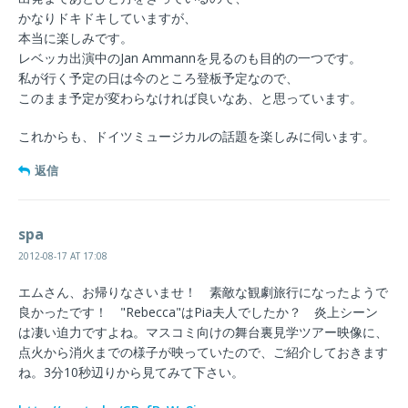
かなりドキドキしていますが、
本当に楽しみです。
レベッカ出演中のJan Ammannを見るのも目的の一つです。
私が行く予定の日は今のところ登板予定なので、
このまま予定が変わらなければ良いなあ、と思っています。
これからも、ドイツミュージカルの話題を楽しみに伺います。
返信
spa
2012-08-17 AT 17:08
エムさん、お帰りなさいませ！ 素敵な観劇旅行になったようで
良かったです！ "Rebecca"はPia夫人でしたか？ 炎上シーン
は凄い迫力ですよね。マスコミ向けの舞台裏見学ツアー映像に、
点火から消火までの様子が映っていたので、ご紹介しておきます
ね。3分10秒辺りから見てみて下さい。