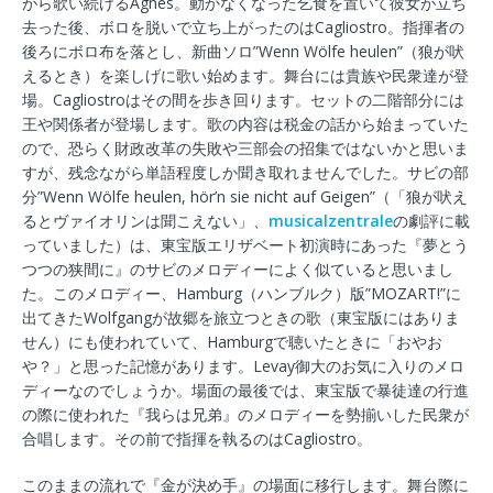
がら歌い続けるAgnés。動かなくなった乞食を置いて彼女が立ち
去った後、ボロを脱いで立ち上がったのはCagliostro。指揮者の
後ろにボロ布を落とし、新曲ソロ”Wenn Wölfe heulen”（狼が吠
えるとき）を楽しげに歌い始めます。舞台には貴族や民衆達が登
場。Cagliostroはその間を歩き回ります。セットの二階部分には
王や関係者が登場します。歌の内容は税金の話から始まっていた
ので、恐らく財政改革の失敗や三部会の招集ではないかと思いま
すが、残念ながら単語程度しか聞き取れませんでした。サビの部
分”Wenn Wölfe heulen, hör’n sie nicht auf Geigen”（「狼が吠え
るとヴァイオリンは聞こえない」、
musicalzentrale
の劇評に載
っていました）は、東宝版エリザベート初演時にあった『夢とう
つつの狭間に』のサビのメロディーによく似ていると思いまし
た。このメロディー、Hamburg（ハンブルク）版”MOZART!”に
出てきたWolfgangが故郷を旅立つときの歌（東宝版にはありま
せん）にも使われていて、Hamburgで聴いたときに「おやお
や？」と思った記憶があります。Levay御大のお気に入りのメロ
ディーなのでしょうか。場面の最後では、東宝版で暴徒達の行進
の際に使われた『我らは兄弟』のメロディーを勢揃いした民衆が
合唱します。その前で指揮を執るのはCagliostro。
このままの流れで『金が決め手』の場面に移行します。舞台際に