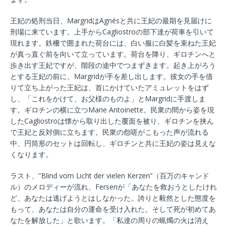
王妃の処刑当日、MargridはAgnésと共に王妃の最期を見届けに
刑場に来ています。上手からCagliostroの部下達が荷車を引いて
現れます。鉄柵で囲まれた荷台には、白い服に白髪を束ねた王妃
が真っ直ぐ前を向いて立っています。荷台を降り、ギロチンへと
歩き出す王妃ですが、階段の途中でつまずきます。起き上がろう
とする王妃の前に、Margridが手を差し出します。彼女の手を借
りて立ち上がった王妃は、首にかけていたアミュレットをはず
し、「これをかけて、お父様のものよ」とMargridに手渡しま
す。ギロチンの横に立つMarie Antoinette。民衆の間から姿を現
したCagliostroは懐から取り出した覆面を被り、ギロチンを挟ん
で王妃と反対側に立ちます。民衆の怨嗟がこもった声が流れる
中、円筒形のセットは回転し、ギロチンと共に王妃の姿は見えな
くなります。
ラスト、”Blind vom Licht der vielen Kerzen”（百万のキャンド
ル）のメロディーが流れ、Fersenが「あなたを救おうとしたけれ
ど、あなたは逃げようとはしなかった。誇りと毅然とした態度を
もって、あなたは自分の運命を受け入れた。そして死が初めてあ
なたを解放した」と歌います。「私達の周りの蝋燭の火は消え