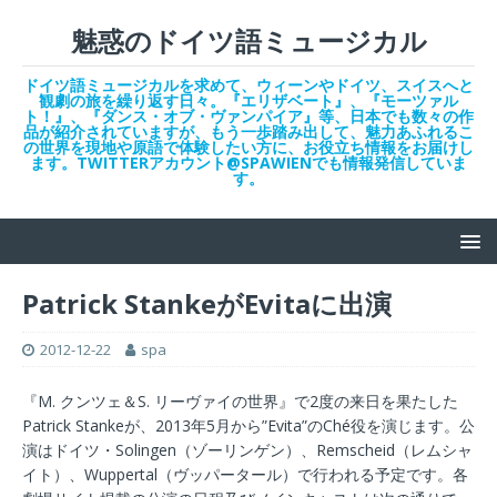
魅惑のドイツ語ミュージカル
ドイツ語ミュージカルを求めて、ウィーンやドイツ、スイスへと
観劇の旅を繰り返す日々。『エリザベート』、『モーツァル
ト！』、『ダンス・オブ・ヴァンパイア』等、日本でも数々の作
品が紹介されていますが、もう一歩踏み出して、魅力あふれるこ
の世界を現地や原語で体験したい方に、お役立ち情報をお届けし
ます。TWITTERアカウント@SPAWIENでも情報発信していま
す。
Patrick StankeがEvitaに出演
2012-12-22
spa
『M. クンツェ＆S. リーヴァイの世界』で2度の来日を果たした
Patrick Stankeが、2013年5月から”Evita”のChé役を演じます。公
演はドイツ・Solingen（ゾーリンゲン）、Remscheid（レムシャ
イト）、Wuppertal（ヴッパータール）で行われる予定です。各