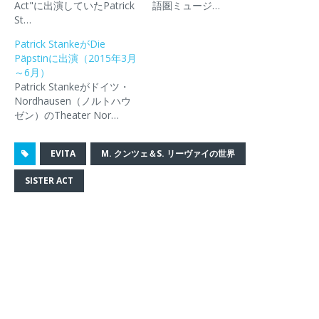
(
リ
(
を
ウ
Act"に出演していたPatrick
語圏ミュージ…
新
ッ
新
送
で
St…
し
ク
し
信
開
い
し
い
(
き
ウ
て
ウ
新
ま
Patrick StankeがDie
ィ
く
ィ
し
す
Päpstinに出演（2015年3月
ン
だ
ン
い
)
ド
さ
ド
ウ
～6月）
ウ
い
ウ
ィ
Patrick Stankeがドイツ・
で
(
で
ン
開
新
開
ド
Nordhausen（ノルトハウ
き
し
き
ウ
ゼン）のTheater Nor…
ま
い
ま
で
す
ウ
す
開
)
ィ
)
き
ン
ま
ド
す
EVITA
M. クンツェ＆S. リーヴァイの世界
ウ
)
で
開
SISTER ACT
き
ま
す
)