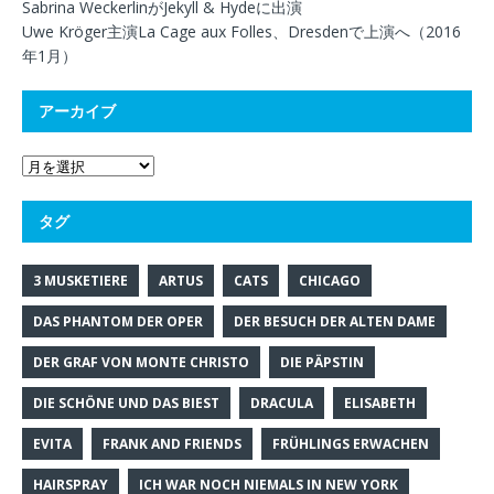
Sabrina WeckerlinがJekyll & Hydeに出演
Uwe Kröger主演La Cage aux Folles、Dresdenで上演へ（2016
年1月）
アーカイブ
タグ
3 MUSKETIERE
ARTUS
CATS
CHICAGO
DAS PHANTOM DER OPER
DER BESUCH DER ALTEN DAME
DER GRAF VON MONTE CHRISTO
DIE PÄPSTIN
DIE SCHÖNE UND DAS BIEST
DRACULA
ELISABETH
EVITA
FRANK AND FRIENDS
FRÜHLINGS ERWACHEN
HAIRSPRAY
ICH WAR NOCH NIEMALS IN NEW YORK