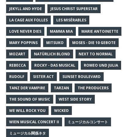
JEKYLL AND HYDE
JESUS CHRIST SUPERSTAR
LA CAGE AUX FOLLES
LES MISÉRABLES
LOVE NEVER DIES
MAMMA MIA
MARIE ANTOINETTE
MARY POPPINS
MITSUKO
MOSES - DIE 10 GEBOTE
MOZART
NATÜRLICH BLOND
NEXT TO NORMAL
REBECCA
ROCKY - DAS MUSICAL
ROMEO UND JULIA
RUDOLF
SISTER ACT
SUNSET BOULEVARD
TANZ DER VAMPIRE
TARZAN
THE PRODUCERS
THE SOUND OF MUSIC
WEST SIDE STORY
WE WILL ROCK YOU
WICKED
WIEN MUSICAL CONCERT II
ミュージカルコンサート
ミュージカル関係ネタ