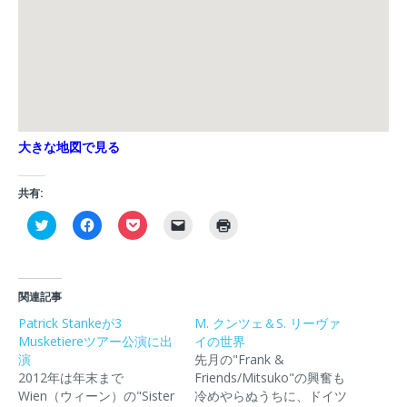
大きな地図で見る
共有:
ク
F
ク
ク
ク
リ
a
リ
リ
リ
ッ
c
ッ
ッ
ッ
ク
e
ク
ク
ク
し
b
し
し
し
て
o
て
て
て
T
o
P
友
印
関連記事
w
k
o
達
刷
i
で
c
に
(
Patrick Stankeが3
M. クンツェ＆S. リーヴァ
t
共
k
メ
新
Musketiereツアー公演に出
t
有
e
ー
イの世界
し
e
す
t
ル
い
演
先月の"Frank &
r
る
で
で
ウ
で
に
シ
リ
ィ
2012年は年末まで
Friends/Mitsuko"の興奮も
共
は
ェ
ン
ン
Wien（ウィーン）の"Sister
冷めやらぬうちに、ドイツ
有
ク
ア
ク
ド