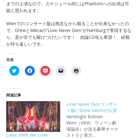
までの上演なので、スケジュール的にはPhantomへの出演は可
能と思われます。
Wienでのコンサート版は残念ながら観ることが出来なかったの
で、DrewとMilicaの”Love Never Dies”がHamburgで実現するな
ら、是が非でも駆けつけたいです！ 勿論CD化も希望！ 続報
が待ち遠しいです。
共有:
ク
F
ク
ク
ク
リ
a
リ
リ
リ
ッ
c
ッ
ッ
ッ
ク
e
ク
ク
ク
し
b
し
し
し
て
o
て
て
て
T
o
P
友
印
関連記事
w
k
o
達
刷
i
で
c
に
(
Love Never Diesコンサー
t
共
k
メ
新
t
有
e
ー
ト版にDrew Sarichが出演
し
e
す
t
ル
い
Vereinigte Bühnen
r
る
で
で
ウ
で
に
シ
リ
ィ
Wien（VBW、ウィーン劇
共
は
ェ
ン
ン
場協会）が送る豪華オーケ
有
ク
ア
ク
ド
(
リ
(
を
ウ
Liebe stirbt nie: Love
ストラと実力…
新
ッ
新
送
で