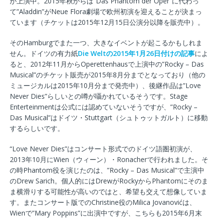
が上演中。2015年秋からは”Das Phantom der Oper”に代わっ
て”Aladdin”がNeue Flora劇場で欧州初演を迎えることが決まっ
ています（チケットは2015年12月15日公演分以降を販売中）。
そのHamburgでまた一つ、大きなイベントが起こるかもしれま
せん。ドイツの有力紙
Die Weltの2015年1月26日付けの記事
によ
ると、2012年11月からOperettenhausで上演中の”Rocky – Das
Musical”のチケット販売が2015年8月分までとなっており（他の
ミュージカルは2015年10月分まで発売中）、後継作品は”Love
Never Dies”らしいとの噂が囁かれているそうです。Stage
Enterteinmentは公式には認めていないそうですが、”Rocky –
Das Musical”はドイツ・Stuttgart（シュトゥットガルト）に移動
するらしいです。
“Love Never Dies”はコンサート形式でのドイツ語圏初演が、
2013年10月にWien（ウィーン）・Ronacherで行われました。そ
の時Phantom役を演じたのは、”Rocky – Das Musical”で主演中
のDrew Sarich。個人的にはDrewがRockyからPhantomにそのま
ま横滑りする可能性が高いのではと、希望も交えて想像していま
す。またコンサート版でのChristine役のMilica Jovanovićは、
Wienで”Mary Poppins”に出演中ですが、こちらも2015年6月末