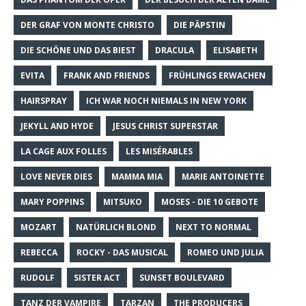
DER GRAF VON MONTE CHRISTO
DIE PÄPSTIN
DIE SCHÖNE UND DAS BIEST
DRACULA
ELISABETH
EVITA
FRANK AND FRIENDS
FRÜHLINGS ERWACHEN
HAIRSPRAY
ICH WAR NOCH NIEMALS IN NEW YORK
JEKYLL AND HYDE
JESUS CHRIST SUPERSTAR
LA CAGE AUX FOLLES
LES MISÉRABLES
LOVE NEVER DIES
MAMMA MIA
MARIE ANTOINETTE
MARY POPPINS
MITSUKO
MOSES - DIE 10 GEBOTE
MOZART
NATÜRLICH BLOND
NEXT TO NORMAL
REBECCA
ROCKY - DAS MUSICAL
ROMEO UND JULIA
RUDOLF
SISTER ACT
SUNSET BOULEVARD
TANZ DER VAMPIRE
TARZAN
THE PRODUCERS