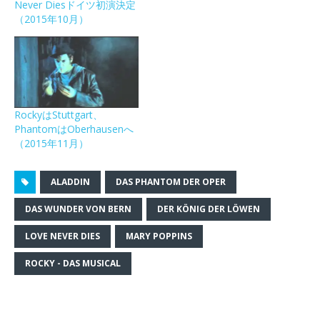
Never Diesドイツ初演決定
し
ク
し
信
開
い
し
い
(
き
（2015年10月）
ウ
て
ウ
新
ま
ィ
く
ィ
し
す
ン
だ
ン
い
)
ド
さ
ド
ウ
ウ
い
ウ
ィ
で
(
で
ン
開
新
開
ド
き
し
き
ウ
ま
い
ま
で
す
ウ
す
開
RockyはStuttgart、
)
ィ
)
き
PhantomはOberhausenへ
ン
ま
ド
す
（2015年11月）
ウ
)
で
開
き
ALADDIN
DAS PHANTOM DER OPER
ま
す
)
DAS WUNDER VON BERN
DER KÖNIG DER LÖWEN
LOVE NEVER DIES
MARY POPPINS
ROCKY - DAS MUSICAL