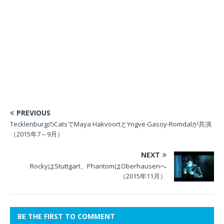
PREVIOUS
TecklenburgのCatsでMaya HakvoortとYngve Gasoy-Romdalが共演
（2015年7～9月）
NEXT
RockyはStuttgart、PhantomはOberhausenへ
（2015年11月）
BE THE FIRST TO COMMENT