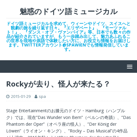
魅惑のドイツ語ミュージカル
ドイツ語ミュージカルを求めて、ウィーンやドイツ、スイスへと
観劇の旅を繰り返す日々。『エリザベート』、『モーツァル
ト！』、『ダンス・オブ・ヴァンパイア』等、日本でも数々の作
品が紹介されていますが、もう一歩踏み出して、魅力あふれるこ
の世界を現地や原語で体験したい方に、お役立ち情報をお届けし
ます。TWITTERアカウント@SPAWIENでも情報発信していま
す。
Rockyが去り、怪人が来たる？
2015-01-29
spa
Stage Entertainmentのお膝元のドイツ・Hamburg（ハンブル
ク）では、現在”Das Wunder von Bern”（ベルンの奇蹟）、”Das
Phantom der Oper”（オペラ座の怪人）、”Der König der
Löwen”（ライオン・キング）、”Rocky – Das Musical”の4作品