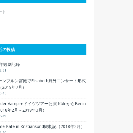
ート
近の投稿
9年観劇記録
2-31
ンブルン宮殿でElisabeth野外コンサート形式
2019年7月）
0-16
 der Vampireドイツツアー公演 KölnからBerlin
018年2月～2019年3月）
5-19
 me Kate in Kristiansund観劇記（2018年2月）
3-14