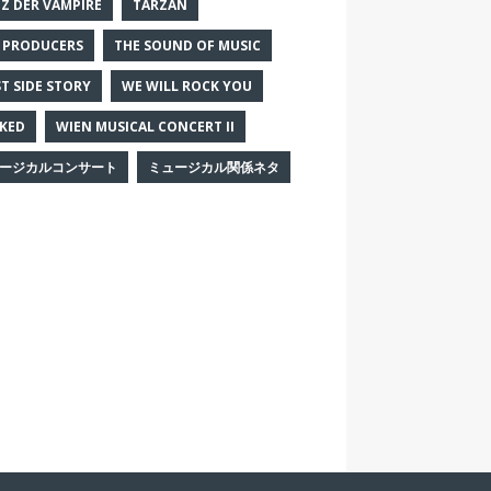
Z DER VAMPIRE
TARZAN
 PRODUCERS
THE SOUND OF MUSIC
T SIDE STORY
WE WILL ROCK YOU
KED
WIEN MUSICAL CONCERT II
ージカルコンサート
ミュージカル関係ネタ