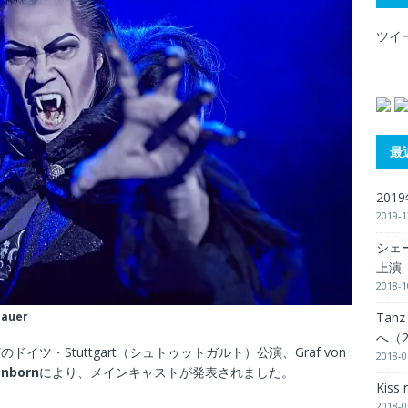
ツイ
最
201
2019-1
シェー
上演（
2018-1
Tanz
bauer
へ（2
ire”のドイツ・Stuttgart（シュトゥットガルト）公演、Graf von
2018-0
enborn
により、メインキャストが発表されました。
Kiss
2018-0