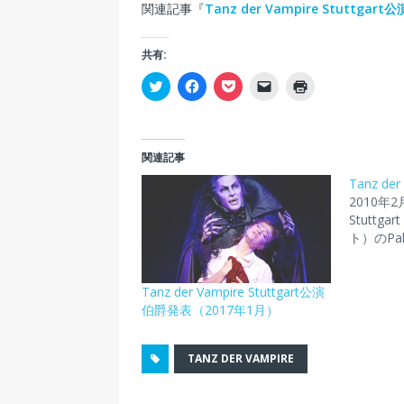
関連記事『
Tanz der Vampire Stuttg
共有:
ク
F
ク
ク
ク
リ
a
リ
リ
リ
ッ
c
ッ
ッ
ッ
ク
e
ク
ク
ク
し
b
し
し
し
て
o
て
て
て
T
o
P
友
印
関連記事
w
k
o
達
刷
i
で
c
に
(
Tanz der
t
共
k
メ
新
t
有
e
ー
し
2010年
e
す
t
ル
い
Stutt
r
る
で
で
ウ
で
に
シ
リ
ィ
ト）のPall
共
は
ェ
ン
ン
有
ク
ア
ク
ド
(
リ
(
を
ウ
新
ッ
新
送
で
Tanz der Vampire Stuttgart公演
し
ク
し
信
開
い
し
い
(
き
伯爵発表（2017年1月）
ウ
て
ウ
新
ま
ィ
く
ィ
し
す
ン
だ
ン
い
)
ド
さ
ド
ウ
TANZ DER VAMPIRE
ウ
い
ウ
ィ
で
(
で
ン
開
新
開
ド
き
し
き
ウ