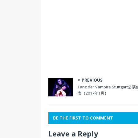
ま
い
ま
で
す
ウ
す
開
)
ィ
)
き
ン
ま
ド
す
ウ
)
で
開
き
ま
す
)
PREVIOUS
Tanz der Vampire Stuttgart
表（2017年1月）
BE THE FIRST TO COMMENT
Leave a Reply