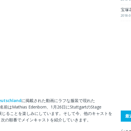
宝塚
2018-0
eutschland
に掲載された動画にラフな服装で現れた
thias Edenborn、1月26日にStuttgartのStage
Krolock役を演じることを楽しみにしています。そして今、他のキャストを
最
、次の順番でメインキャストを紹介していきます。
シェー