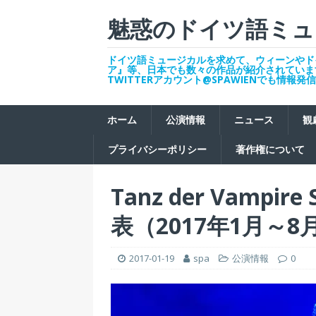
魅惑のドイツ語ミュ
ドイツ語ミュージカルを求めて、ウィーンやド
ア』等、日本でも数々の作品が紹介されていま
TWITTERアカウント@SPAWIENでも情報
ホーム
公演情報
ニュース
観
プライバシーポリシー
著作権について
Tanz der Vampi
表（2017年1月～8
2017-01-19
spa
公演情報
0