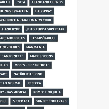
SABETH
EVITA
FRANK AND FRIENDS
HLINGS ERWACHEN
HAIRSPRAY
 WAR NOCH NIEMALS IN NEW YORK
YLL AND HYDE
JESUS CHRIST SUPERSTAR
CAGE AUX FOLLES
LES MISÉRABLES
E NEVER DIES
MAMMA MIA
IE ANTOINETTE
MARY POPPINS
SUKO
MOSES - DIE 10 GEBOTE
ZART
NATÜRLICH BLOND
T TO NORMAL
REBECCA
KY - DAS MUSICAL
ROMEO UND JULIA
OLF
SISTER ACT
SUNSET BOULEVARD