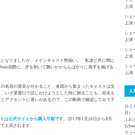
上演（
シェー
上演（
シェー
上演（
シェー
上演（
み写真での登場となりましたが、メインキャスト勢揃い。「私達と共に闇に
シェー
hias伯爵に、牙を剥いて襲いかからんばかりに両手を掲げる
上演（
トの名前の発音が分かること。各国から集まったキャストは文
人
り、いざ楽屋口で話しかけようとした時に困ることも。役名も
音とアクセントに違いがあるので、この動画で確認してみて下
ロミオ
月）
t公演チケットは公式サイトから購入可能です
。2017年1月26日から8月
ふわ
ttgartで上演されます。
Schw
ウィ