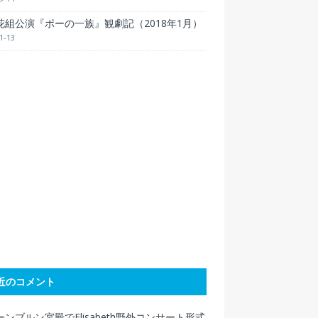
花組公演『ポーの一族』観劇記（2018年1月）
1-13
近のコメント
ンブルン宮殿でElisabeth野外コンサート形式