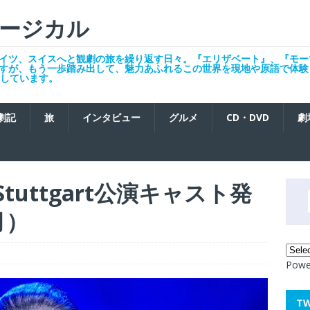
ージカル
イツ、スイスへと観劇の旅を繰り返す日々。『エリザベート』、『モー
すが、もう一歩踏み出して、魅力あふれるこの世界を現地や原語で体験
発信しています。
劇記
旅
インタビュー
グルメ
CD・DVD
劇
re Stuttgart公演キャスト発
月）
Powe
T