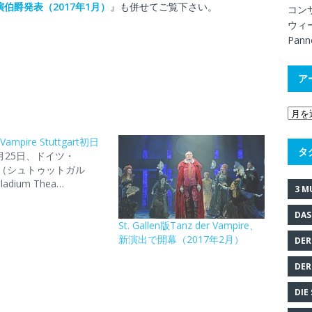
art公演伯爵発表（2017年1月）
』も併せてご覧下さい。
コン
ウィー
Pann
ア
 Vampire Stuttgart初日
タ
2月25日、ドイツ・
gart（シュトゥットガル
adium Thea…
3 M
DAS
St. Gallen版Tanz der Vampire、
新演出で開幕（2017年2月）
DER
DER
DIE