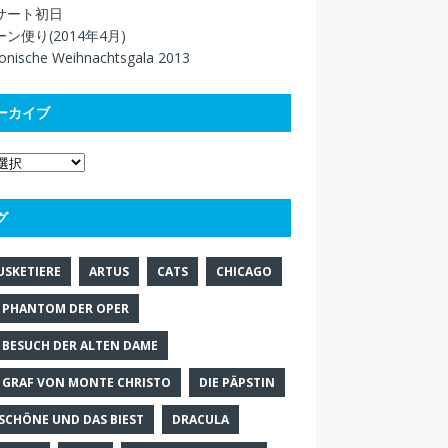
サート初日
ン便り(2014年4月)
onische Weihnachtsgala 2013
ーカイブ
グ
USKETIERE
ARTUS
CATS
CHICAGO
 PHANTOM DER OPER
 BESUCH DER ALTEN DAME
 GRAF VON MONTE CHRISTO
DIE PÄPSTIN
 SCHÖNE UND DAS BIEST
DRACULA