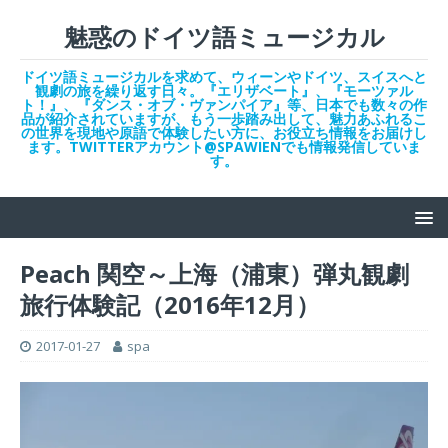
魅惑のドイツ語ミュージカル
ドイツ語ミュージカルを求めて、ウィーンやドイツ、スイスへと
観劇の旅を繰り返す日々。『エリザベート』、『モーツァル
ト！』、『ダンス・オブ・ヴァンパイア』等、日本でも数々の作
品が紹介されていますが、もう一歩踏み出して、魅力あふれるこ
の世界を現地や原語で体験したい方に、お役立ち情報をお届けし
ます。TWITTERアカウント@SPAWIENでも情報発信していま
す。
Peach 関空～上海（浦東）弾丸観劇
旅行体験記（2016年12月）
2017-01-27
spa