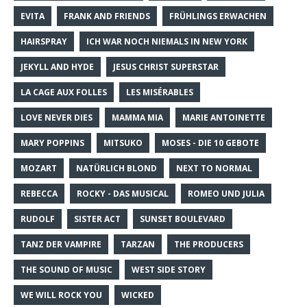
EVITA
FRANK AND FRIENDS
FRÜHLINGS ERWACHEN
HAIRSPRAY
ICH WAR NOCH NIEMALS IN NEW YORK
JEKYLL AND HYDE
JESUS CHRIST SUPERSTAR
LA CAGE AUX FOLLES
LES MISÉRABLES
LOVE NEVER DIES
MAMMA MIA
MARIE ANTOINETTE
MARY POPPINS
MITSUKO
MOSES - DIE 10 GEBOTE
MOZART
NATÜRLICH BLOND
NEXT TO NORMAL
REBECCA
ROCKY - DAS MUSICAL
ROMEO UND JULIA
RUDOLF
SISTER ACT
SUNSET BOULEVARD
TANZ DER VAMPIRE
TARZAN
THE PRODUCERS
THE SOUND OF MUSIC
WEST SIDE STORY
WE WILL ROCK YOU
WICKED