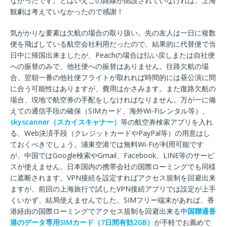
なかったです。とはいえこの路線が開設されていなければ、上海
観劇は考えていなかったので感謝！
気がかりな要素は欠航の場合の取り扱い。先の友人は一日に複数
便を飛ばしている航空会社利用だったので、結果的に代替便で当
日中に帰国出来ましたが、Peachの場合は払い戻しまたは自社便
への振替のみで、他社便への振替はありません。往路欠航の場
合、翌朝一番の他社便フライトが取れれば時間的には昼公演に間
に合う可能性はありますが、費用はかさみます。また復路欠航の
場合、現地で航空券の手配をしなければなりません。万が一に備
えての通信手段の確保（SIMカード、海外Wi-Fiレンタル等）、
skyscanner（スカイスキャナー）
等の航空券検索アプリを入れ
る、Web決済手段（クレジットカードやPayPal等）の用意はし
ておくべきでしょう。浦東空港では無料Wi-Fiが利用可能です
が、中国ではGoogle検索やGmail、Facebook、LINE等のサービ
スが使えません。日本国内の携帯会社の国際ローミングでも同様
に遮断されます。VPN接続を設定すればアクセス規制を回避出来
ますが、前回の上海旅行で試したVPN接続アプリでは設定が上手
くいかず、結局使えませんでした。SIMフリー端末があれば、香
港経由の国際ローミングでアクセス規制を回避出来る
中国聯通香
港のデータ専用SIMカード（7日間有効2GB）
が手軽でお薦めで