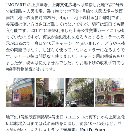
“MOZART!”の上演劇場、
上海文化広場
へは隣接した地下鉄2号線
で龍陽路～人民広場、乗り換えて地下鉄1号線で人民広場～陝西
南路（地下鉄所要時間29分、4元）。地下鉄料金は距離制です。
券売機の使い方はさほど難しくはないですが、切符は窓口でも購
入可能です。2014年に最終利用した上海公共交通カードに4元残
っていたのですが、何故か自動改札を通ろうとするとエラーの表
示が出るので、窓口で10元チャージして貰いました。どうやら残
金の問題ではなく、しばらく使っていないとエラーになるようで
す。チャージ後は問題なく使えました。チャージ用の機械もあり
ましたが、現金は使えませんでした。なお地下鉄の改札手前でも
X線手荷物検査があります。
地下鉄1号線陝西南路駅4号出口（ユニクロの真下）から上海文化
広場劇場入口までは茂名南路を直進し、徒歩10～15分ほど。並
木道の途中にあるレストラン
『瑞福園』(Rui Fu Yuan