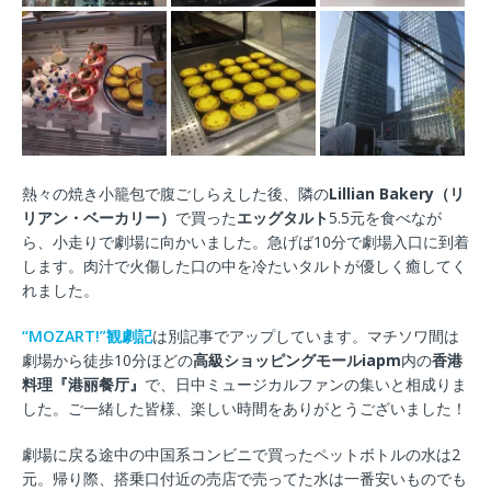
熱々の焼き小籠包で腹ごしらえした後、隣の
Lillian Bakery（リ
リアン・ベーカリー）
で買った
エッグタルト
5.5元を食べなが
ら、小走りで劇場に向かいました。急げば10分で劇場入口に到着
します。肉汁で火傷した口の中を冷たいタルトが優しく癒してく
れました。
“MOZART!”観劇記
は別記事でアップしています。マチソワ間は
劇場から徒歩10分ほどの
高級ショッピングモールiapm
内の
香港
料理『港丽餐厅』
で、日中ミュージカルファンの集いと相成りま
した。ご一緒した皆様、楽しい時間をありがとうございました！
劇場に戻る途中の中国系コンビニで買ったペットボトルの水は2
元。帰り際、搭乗口付近の売店で売ってた水は一番安いものでも