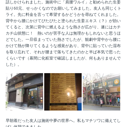
話しかけられました。施術中に「肩腰ワルイ」と勧められた生姜
貼り60元、せっかくなのでお願いしてみました。友人も同じくト
ライ。先に料金を言って希望するかどうかを尋ねてくれました。
背中から腰にかけてぴたぴたと塗られた生姜エキス（？）が効い
てくると、次第に背中に燃えるような熱さが広がり、遂にはカチ
カチ山状態に！ 熱いのが苦手な人は無理かもしれないと思うほ
どでした。一旦収まっていた熱さでしたが、観劇中背中から腰に
かけて熱が降りてくるような感覚があり、背中に貼っていた湿布
を取り忘れて、それが腰まで落ちてきたのかと半ば本気で思った
くらいです（幕間に化粧室で確認しましたが、何もありませんで
した）。
早朝着だった友人は施術中夢の世界へ。私もマチソワに備えてし
ばし休憩できました。