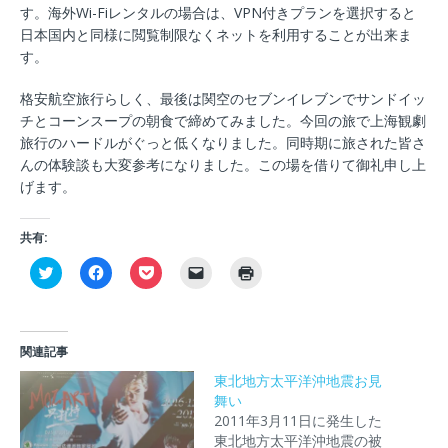
す。海外Wi-Fiレンタルの場合は、VPN付きプランを選択すると
日本国内と同様に閲覧制限なくネットを利用することが出来ま
す。
格安航空旅行らしく、最後は関空のセブンイレブンでサンドイッ
チとコーンスープの朝食で締めてみました。今回の旅で上海観劇
旅行のハードルがぐっと低くなりました。同時期に旅された皆さ
んの体験談も大変参考になりました。この場を借りて御礼申し上
げます。
共有:
ク
F
ク
ク
ク
リ
a
リ
リ
リ
ッ
c
ッ
ッ
ッ
ク
e
ク
ク
ク
し
b
し
し
し
て
o
て
て
て
T
o
P
友
印
関連記事
w
k
o
達
刷
i
で
c
に
(
東北地方太平洋沖地震お見
t
共
k
メ
新
t
有
e
ー
舞い
し
e
す
t
ル
い
2011年3月11日に発生した
r
る
で
で
ウ
で
に
シ
リ
ィ
東北地方太平洋沖地震の被