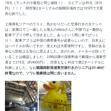
18元（ランチの小籠包と同じ値段！）、エビアンは45元（810
円）！！！ 関空第2ターミナルの制限区域内では105円で大変
良心的でした。
上海弾丸ツアーのラスト、気がかりだった空港行きのタクシー
は、楽屋口でご一緒した上海人のAlinaさんに中国では一般的な
配車アプリで呼んで頂きました。あっという間に来てびっく
り！ 配車アプリは中国の携帯番号が必要らしいので、日本人に
はハードルが高いですが、使えれば大変便利ですし、登録がある
車なら防犯上も安心に思えました。念のため、メーターが回って
いることは確認しました。23時以降の深夜料金で劇場から浦東空
港まで219元（約4000円）、渋滞もなく45分で第2ターミナルに
到着しました。なお
龍陽路駅発浦東空港行きのリニアは21:40が
終電なので、ソワレ観劇後は間に合いません。