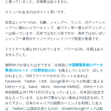
と通っていました。冷蔵庫はありません。
スリッパがあるのはポイント高いです。
浴室はシャワーのみ。石鹸、シャンプー、リンス、ボディーシャ
ンプーに櫛やシャワーキャップ、歯ブラシ等一通りのアメニティ
ーは揃っています。日本では当たり前ですが、海外ではせいぜい
シャンプー兼用ボディソープとハンドソープ程度が普通です。
ドライヤーも備え付けられています。パワーもOK。冷風はあり
ませんでした。
無料Wi-Fiが使えたはずですが、出発前に
中国聯通香港のデータ
専用SIMカード（7日間有効2GB）
を購入していたので、試しそ
びれました。SIMフリースマホやタブレットがあれば、
Facebook、Twitter、LINE、Google系サービスが快適に使える
SIMカードは、Nano、Micro、Normal SIM対応。SIMカードの
有効期限は2017年12月31日となっていました。日本語の設定方
法も入っています。なお4Gで繋がらない場合は3G設定を試して
みて下さい。日本のキャリアの国際ローミングを利用した友人
は、Twitterには接続出来たものの、GmailやGoogleマップは駄