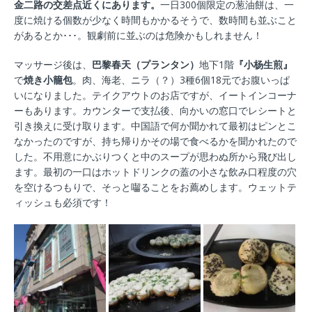
金二路の交差点近くにあります。
一日300個限定の葱油餅は、一
度に焼ける個数が少なく時間もかかるそうで、数時間も並ぶこと
があるとか･･･。観劇前に並ぶのは危険かもしれません！
マッサージ後は、
巴黎春天（プランタン）
地下1階
『小杨生煎』
で
焼き小籠包
。肉、海老、ニラ（？）3種6個18元でお腹いっぱ
いになりました。テイクアウトのお店ですが、イートインコーナ
ーもあります。カウンターで支払後、向かいの窓口でレシートと
引き換えに受け取ります。中国語で何か聞かれて最初はピンとこ
なかったのですが、持ち帰りかその場で食べるかを聞かれたので
した。不用意にかぶりつくと中のスープが思わぬ所から飛び出し
ます。最初の一口はホットドリンクの蓋の小さな飲み口程度の穴
を空けるつもりで、そっと囓ることをお薦めします。ウェットテ
ィッシュも必須です！