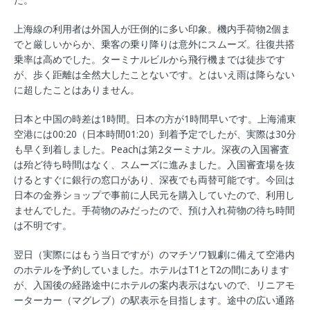
上海線の利用者は外国人が圧倒的に多い印象。機内手荷物2個ま
でと厳しいからか、乗客の乗り降りは意外にスムーズ。往復共搭
乗率は高めでした。ターミナルビルから飛行機までは徒歩です
が、歩く距離は全然大したことないです。とはいえ雨は降らない
に超したことはありません。
日本と中国の時差は1時間。日本の方が1時間早いです。上海浦東
空港には00:20（日本時間01:20）到着予定でしたが、実際は30分
も早く到着しました。Peachは第2ターミナル。深夜の入国審査
は殆ど待ち時間はなく、スムーズに進みました。入国審査場を抜
けるとすぐに銀行の窓口があり、深夜でも両替可能です。今回は
日本の金券ショップで事前に人民元を購入していたので、利用し
ませんでした。手荷物のみだったので、預け入れ荷物の待ち時間
は不明です。
翌日（実際にはもう当日ですが）のマチソワ観劇に備えて空港内
のホテルを予約していました。ホテルはT1とT2の間にあります
が、入国後の経路途中にホテルの案内表示はないので、リニアモ
ーターカー（マグレブ）の駅表示を目指します。途中の広い通路