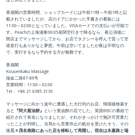
香扇閣の営業時間、ショップカードには午前11時～午前1時と記
載されていましたが、店のドアにかかった手書きの看板には
11:00～02:00となっていました。VISAカードでの支払いが可能で
す。Peachの上海浦東06:05発関空行きで帰るなら、夜公演後に
閉店までマッサージしてから、お店でタクシーを呼んで貰って空
港直行もありかなと夢想。午前は空いてましたが夜は不明なの
で、実行するなら予約する方が無難です。
香扇閣
Kousenkaku Massage
瑞金二路87-89号
営業時間：11:00～02:00
Tel： +86 21 6385 3130
マッサージに向かう途中に遭遇した大行列のお店、帰国後検索す
ると
『阿大葱油餅』
という葱油餅の店でした。英国BBCの番組で
紹介されて有名になりましたが、それがきっかけで無許可営業だ
ったことが判明し、当局から営業停止の処分を受けたそう。その
後
元々茂名南路にあった店を移転して再開し、現在は永嘉路と瑞