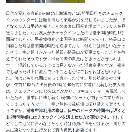
日付が変わる直前のPeach上海浦東01:25発羽田行きのチェック
インカウンターには順番待ちの乗客が列を成していましたが、ほ
どなく友人は手続き完了。そのまま出国審査場に向かう友人を見
送りました。なお友人がチェックインしたのは搭乗開始時刻1時
間前でしたが、手荷物検査と出国審査に時間がかかり、搭乗口に
到着した時は搭乗開始時刻を過ぎており、付近には誰もいなかっ
たそう。幸い通りかかった係員が搭乗口が変更になったことを教
えてくれたそうですが、出発間際の変更はどきっとさせられま
す！ 混雑しているようには見えなかった浦東空港ですが、夜中
でも思った以上に混んでいることを心得ておかねばと思いまし
た。何はともあれ間に合って良かったです。別の航空会社です
が、午前11時台の出発便の1時間40分前に空港に到着した友人達
は、チェックインに15分ほどかかり、セキュリティーも混雑して
いたため、搭乗口に辿り着く5分前にゲートが閉まって乗り遅れ
てしまったそうです！ 幸い無料で後続便に振り替えて貰えたそ
うですが。
浦東空港利用の際は、日中のピークの時間帯は遅くと
も2時間半前にはチェックインを済ませた方が安心です。
そして
どうしても間に合わなさそうな時は係員に声をかけるか、周りの
人に謝りつつ先に行かせて貰う勇気も必要です！