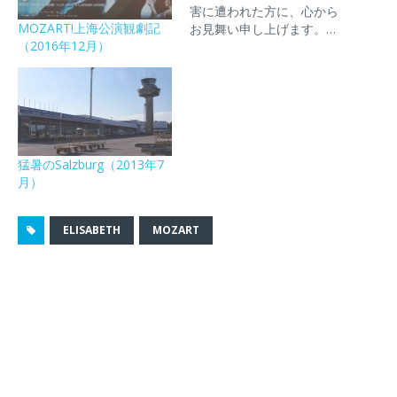
共
は
ェ
ン
ン
害に遭われた方に、心から
有
ク
ア
ク
ド
(
リ
(
を
ウ
MOZART!上海公演観劇記
お見舞い申し上げます。…
新
ッ
新
送
で
（2016年12月）
し
ク
し
信
開
い
し
い
(
き
ウ
て
ウ
新
ま
ィ
く
ィ
し
す
ン
だ
ン
い
)
ド
さ
ド
ウ
ウ
い
ウ
ィ
で
(
で
ン
開
新
開
ド
き
し
き
ウ
猛暑のSalzburg（2013年7
ま
い
ま
で
す
ウ
す
開
月）
)
ィ
)
き
ン
ま
ド
す
ウ
)
ELISABETH
MOZART
で
開
き
ま
す
)