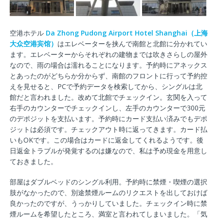
空港ホテル
Da Zhong Pudong Airport Hotel Shanghai（上海
大众空港宾馆）
はエレベーターを挟んで南館と北館に分かれてい
ます。エレベーターからそれぞれの建物までは吹きさらしの屋外
なので、雨の場合は濡れることになります。予約時にアネックス
とあったのがどちらか分からず、南館のフロントに行って予約控
えを見せると、PCで予約データを検索してから、シングルは北
館だと言われました。改めて北館でチェックイン。玄関を入って
右手のカウンターでチェックインし、左手のカウンターで300元
のデポジットを支払います。予約時にカード支払い済みでもデポ
ジットは必須です。チェックアウト時に返ってきます。カード払
いもOKです。この場合はカードに返金してくれるようです。後
日返金トラブルが発覚するのは嫌なので、私は予め現金を用意し
ておきました。
部屋はダブルベッドのシングル利用。予約時に禁煙・喫煙の選択
肢がなかったので、別途禁煙ルームのリクエストを出しておけば
良かったのですが、うっかりしていました。チェックイン時に禁
煙ルームを希望したところ、満室と言われてしまいました。「気