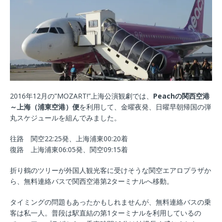
2016年12月の”MOZART!”上海公演観劇では、
Peachの関西空港
～上海（浦東空港）便
を利用して、金曜夜発、日曜早朝帰国の弾
丸スケジュールを組んでみました。
往路 関空22:25発、上海浦東00:20着
復路 上海浦東06:05発、関空09:15着
折り鶴のツリーが外国人観光客に受けそうな関空エアロプラザか
ら、無料連絡バスで関西空港第2ターミナルへ移動。
タイミングの問題もあったかもしれませんが、無料連絡バスの乗
客は私一人。普段は駅直結の第1ターミナルを利用しているの