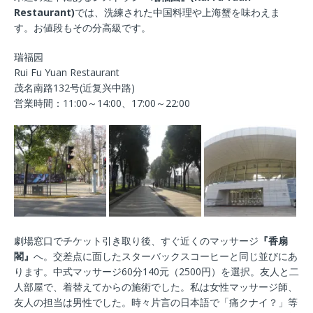
Restaurant)
では、洗練された中国料理や上海蟹を味わえま
す。お値段もその分高級です。
瑞福园
Rui Fu Yuan Restaurant
茂名南路132号(近复兴中路)
営業時間：11:00～14:00、17:00～22:00
劇場窓口でチケット引き取り後、すぐ近くのマッサージ
『香扇
閣』
へ。交差点に面したスターバックスコーヒーと同じ並びにあ
ります。中式マッサージ60分140元（2500円）を選択。友人と二
人部屋で、着替えてからの施術でした。私は女性マッサージ師、
友人の担当は男性でした。時々片言の日本語で「痛クナイ？」等