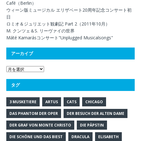
Café（Berlin）
ウィーン版ミュージカル エリザベート20周年記念コンサート初
日
ロミオ＆ジュリエット観劇記 Part 2（2011年10月）
M. クンツェ＆S. リーヴァイの世界
Máté Kamarásコンサート"Unplugged Musicalsongs"
アーカイブ
タグ
3 MUSKETIERE
ARTUS
CATS
CHICAGO
DAS PHANTOM DER OPER
DER BESUCH DER ALTEN DAME
DER GRAF VON MONTE CHRISTO
DIE PÄPSTIN
DIE SCHÖNE UND DAS BIEST
DRACULA
ELISABETH