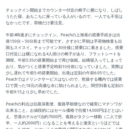
チェックイン開始までカウンター付近の椅子に横になり、しばし
うたた寝。あちこちに座っている人がいるので、一人でも不安は
なかったです。荷物だけ要注意。
午前4時過ぎにチェックイン。Peachの上海発の搭乗手続きは出
発150分～50分前まで可能です。さすがに早朝は手荷物検査も出
国もスイスイ。チェックイン30分後に搭乗口に着きました。搭乗
口付近には横になれる4人掛けの椅子があり、フラットシートを
満喫。午前5:35の搭乗開始まで再び仮眠。結構寝入ってしまって
おり、気がつくと搭乗予定時刻10分前になっていました。実際は
少し遅れて午前5:45搭乗開始。出発は定刻の午前6:05でした。
Peachではドリンクサービスはないので、乾燥する機内では搭乗
口で買った18元の高価な水に助けられました。関空到着も定刻の
午前9:15より少し早めでした。
Peachの利点は往路深夜便、復路早朝便なので確実にマチソワが
出来ること。お値段的にはセール価格で往復14,000円ほどとはい
え、空港ホテルが1泊約7000円、復路がタクシー移動（二人で折
半、一人約2000円）になることを考えると激安というほどでは