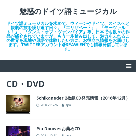
魅惑のドイツ語ミュージカル
ドイツ語ミュージカルを求めて、ウィーンやドイツ、スイスへと
観劇の旅を繰り返す日々。『エリザベート』、『モーツァル
ト！』、『ダンス・オブ・ヴァンパイア』等、日本でも数々の作
品が紹介されていますが、もう一歩踏み出して、魅力あふれるこ
の世界を現地や原語で体験したい方に、お役立ち情報をお届けし
ます。TWITTERアカウント@SPAWIENでも情報発信していま
す。
CD・DVD
Schikaneder 2枚組CD発売情報（2016年12月）
2016-11-26
spa
Pia Douwesお薦めCD
2011-12-31
spa