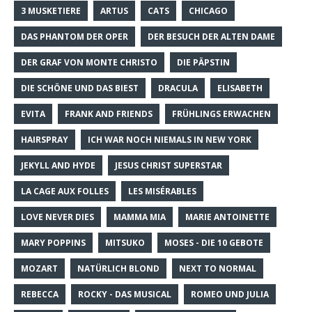
3 MUSKETIERE
ARTUS
CATS
CHICAGO
DAS PHANTOM DER OPER
DER BESUCH DER ALTEN DAME
DER GRAF VON MONTE CHRISTO
DIE PÄPSTIN
DIE SCHÖNE UND DAS BIEST
DRACULA
ELISABETH
EVITA
FRANK AND FRIENDS
FRÜHLINGS ERWACHEN
HAIRSPRAY
ICH WAR NOCH NIEMALS IN NEW YORK
JEKYLL AND HYDE
JESUS CHRIST SUPERSTAR
LA CAGE AUX FOLLES
LES MISÉRABLES
LOVE NEVER DIES
MAMMA MIA
MARIE ANTOINETTE
MARY POPPINS
MITSUKO
MOSES - DIE 10 GEBOTE
MOZART
NATÜRLICH BLOND
NEXT TO NORMAL
REBECCA
ROCKY - DAS MUSICAL
ROMEO UND JULIA