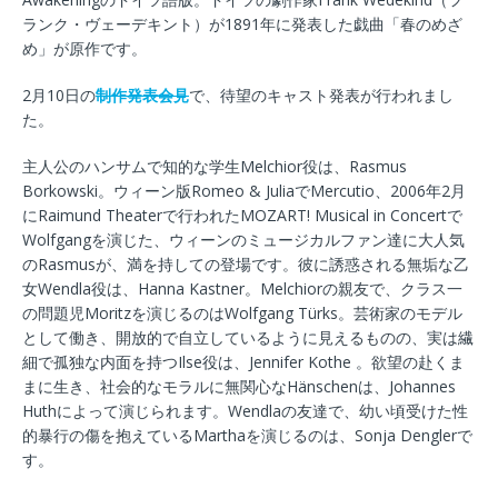
ランク・ヴェーデキント）が1891年に発表した戯曲「春のめざ
め」が原作です。
2月10日の
制作発表会見
で、待望のキャスト発表が行われまし
た。
主人公のハンサムで知的な学生Melchior役は、Rasmus
Borkowski。ウィーン版Romeo & JuliaでMercutio、2006年2月
にRaimund Theaterで行われたMOZART! Musical in Concertで
Wolfgangを演じた、ウィーンのミュージカルファン達に大人気
のRasmusが、満を持しての登場です。彼に誘惑される無垢な乙
女Wendla役は、Hanna Kastner。Melchiorの親友で、クラス一
の問題児Moritzを演じるのはWolfgang Türks。芸術家のモデル
として働き、開放的で自立しているように見えるものの、実は繊
細で孤独な内面を持つIlse役は、Jennifer Kothe 。欲望の赴くま
まに生き、社会的なモラルに無関心なHänschenは、Johannes
Huthによって演じられます。Wendlaの友達で、幼い頃受けた性
的暴行の傷を抱えているMarthaを演じるのは、Sonja Denglerで
す。