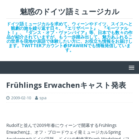
魅惑のドイツ語ミュージカル
ドイツ語ミュージカルを求めて、ウィーンやドイツ、スイスへと
観劇の旅を繰り返す日々。『エリザベート』、『モーツァル
ト！』、『ダンス・オブ・ヴァンパイア』等、日本でも数々の作
品が紹介されていますが、もう一歩踏み出して、魅力あふれるこ
の世界を現地や原語で体験したい方に、お役立ち情報をお届けし
ます。TWITTERアカウント@SPAWIENでも情報発信していま
す。
Frühlings Erwachenキャスト発表
2009-02-10
spa
Rudolfと並んで2009年春にウィーンで開幕するFrühlings
Erwachenは、オフ・ブロードウェイ発ミュージカルSpring
Awakeningのドイツ語版。ドイツの劇作家Frank Wedekind（フ