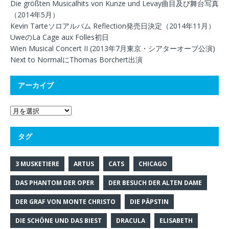
Die größten Musicalhits von Kunze und Levay曲目及び舞台写真
（2014年5月）
Kevin Tarteソロアルバム Reflection発売日決定（2014年11月）
UweのLa Cage aux Folles初日
Wien Musical Concert II (2013年7月東京・シアターオーブ公演)
Next to NormalにThomas Borchert出演
アーカイブ
タグ
3 MUSKETIERE
ARTUS
CATS
CHICAGO
DAS PHANTOM DER OPER
DER BESUCH DER ALTEN DAME
DER GRAF VON MONTE CHRISTO
DIE PÄPSTIN
DIE SCHÖNE UND DAS BIEST
DRACULA
ELISABETH