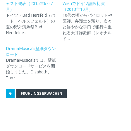
ャスト発表（2015年6～7
t
有
e
ー
Wienでドイツ語圏初演
し
e
す
t
ル
い
月）
（2013年10月）
r
る
で
で
ウ
で
に
シ
リ
ィ
ドイツ・Bad Hersfeld（バ
10代の頃からパイロットや
共
は
ェ
ン
ン
ート・ヘルスフェルト）の
医師、弁護士を騙り、次々
有
ク
ア
ク
ド
(
リ
(
を
ウ
夏の野外演劇祭Bad
と鮮やかな手口で犯行を重
新
ッ
新
送
で
Hersfelde…
ねる天才詐欺師（レオナル
し
ク
し
信
開
い
し
い
(
き
ド…
ウ
て
ウ
新
ま
ィ
く
ィ
し
す
DramaMusicals壁紙ダウン
ン
だ
ン
い
)
ド
さ
ド
ウ
ロード
ウ
い
ウ
ィ
DramaMusicalsでは、壁紙
で
(
で
ン
開
新
開
ド
ダウンロードサービスを開
き
し
き
ウ
始しました。Elisabeth、
ま
い
ま
で
す
ウ
す
開
Tanz…
)
ィ
)
き
ン
ま
ド
す
ウ
)
FRÜHLINGS ERWACHEN
で
開
き
ま
す
)