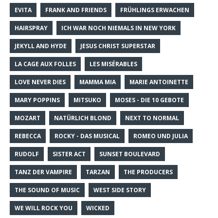
EVITA
FRANK AND FRIENDS
FRÜHLINGS ERWACHEN
HAIRSPRAY
ICH WAR NOCH NIEMALS IN NEW YORK
JEKYLL AND HYDE
JESUS CHRIST SUPERSTAR
LA CAGE AUX FOLLES
LES MISÉRABLES
LOVE NEVER DIES
MAMMA MIA
MARIE ANTOINETTE
MARY POPPINS
MITSUKO
MOSES - DIE 10 GEBOTE
MOZART
NATÜRLICH BLOND
NEXT TO NORMAL
REBECCA
ROCKY - DAS MUSICAL
ROMEO UND JULIA
RUDOLF
SISTER ACT
SUNSET BOULEVARD
TANZ DER VAMPIRE
TARZAN
THE PRODUCERS
THE SOUND OF MUSIC
WEST SIDE STORY
WE WILL ROCK YOU
WICKED