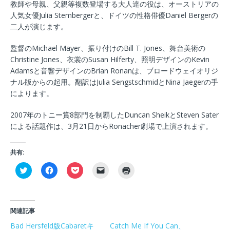
教師や母親、父親等複数登場する大人達の役は、オーストリアの
人気女優Julia Stembergerと、ドイツの性格俳優Daniel Bergerの
二人が演じます。
監督のMichael Mayer、振り付けのBill T. Jones、舞台美術の
Christine Jones、衣裳のSusan Hilferty、照明デザインのKevin
Adamsと音響デザインのBrian Ronanは、ブロードウェイオリジ
ナル版からの起用。翻訳はJulia SengstschmidとNina Jaegerの手
によります。
2007年のトニー賞8部門を制覇したDuncan SheikとSteven Sater
による話題作は、3月21日からRonacher劇場で上演されます。
共有:
ク
F
ク
ク
ク
リ
a
リ
リ
リ
ッ
c
ッ
ッ
ッ
ク
e
ク
ク
ク
し
b
し
し
し
て
o
て
て
て
T
o
P
友
印
関連記事
w
k
o
達
刷
i
で
c
に
(
Bad Hersfeld版Cabaretキ
Catch Me If You Can、
t
共
k
メ
新