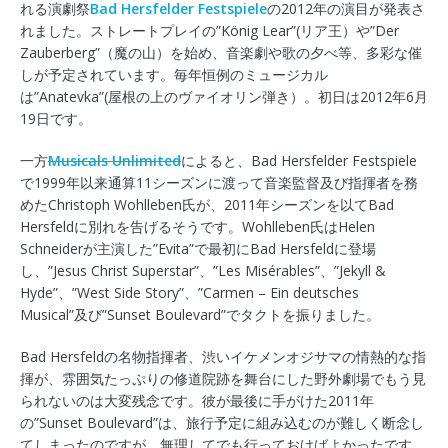
れる演劇祭
Bad Hersfelder Festspiele
の2012年の演目が発表さ
れました。ストレートプレイの”König Lear”(リア王）や”Der
Zauberberg”（魔の山）を始め、音楽劇や歌の夕べ等、多彩な催
しが予定されています。毎年恒例のミュージカル
は”Anatevka”(屋根の上のヴァイオリン弾き）。初日は2012年6月
19日です。
一方
Musicals Unlimited
によると、Bad Hersfelder Festspiele
で1999年以来通算11シーズンに渡って音楽監督及び指揮者を務
めたChristoph Wohlleben氏が、2011年シーズンを以てBad
Hersfeldに別れを告げるそうです。Wohlleben氏はHelen
Schneiderが主演した”Evita”で最初にBad Hersfeldに登場
し、”Jesus Christ Superstar”、”Les Misérables”、”Jekyll &
Hyde”、”West Side Story”、”Carmen – Ein deutsches
Musical”及び”Sunset Boulevard”でタクトを振りました。
Bad Hersfeldの名物指揮者、渋いイケメンオジサマの情熱的な指
揮が、雰囲気たっぷりの修道院跡を舞台にした野外劇場でもう見
られないのは大変残念です。彼が最後に手がけた2011年
の”Sunset Boulevard”は、旅行予定に組み込むのが難しく断念し
てしまったのですが、無理してでも行っておけばよかったです。