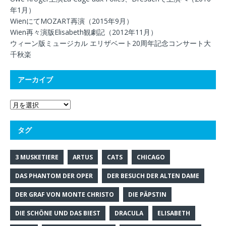
年1月）
WienにてMOZART再演（2015年9月）
Wien再々演版Elisabeth観劇記（2012年11月）
ウィーン版ミュージカル エリザベート20周年記念コンサート大
千秋楽
アーカイブ
タグ
3 MUSKETIERE
ARTUS
CATS
CHICAGO
DAS PHANTOM DER OPER
DER BESUCH DER ALTEN DAME
DER GRAF VON MONTE CHRISTO
DIE PÄPSTIN
DIE SCHÖNE UND DAS BIEST
DRACULA
ELISABETH