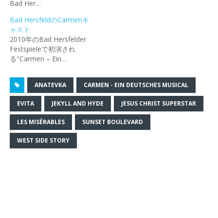
(
リ
(
を
ウ
Bad Her…
新
ッ
新
送
で
し
ク
し
信
開
Bad HersfeldのCarmenキ
い
し
い
(
き
ウ
て
ウ
新
ま
ャスト
ィ
く
ィ
し
す
2010年のBad Hersfelder
ン
だ
ン
い
)
ド
さ
ド
ウ
Festspieleで初演され
ウ
い
ウ
ィ
る"Carmen – Ein…
で
(
で
ン
開
新
開
ド
き
し
き
ウ
ま
い
ま
で
す
ウ
す
開
ANATEVKA
CARMEN - EIN DEUTSCHES MUSICAL
)
ィ
)
き
ン
ま
ド
す
EVITA
JEKYLL AND HYDE
JESUS CHRIST SUPERSTAR
ウ
)
で
LES MISÉRABLES
開
SUNSET BOULEVARD
き
ま
WEST SIDE STORY
す
)