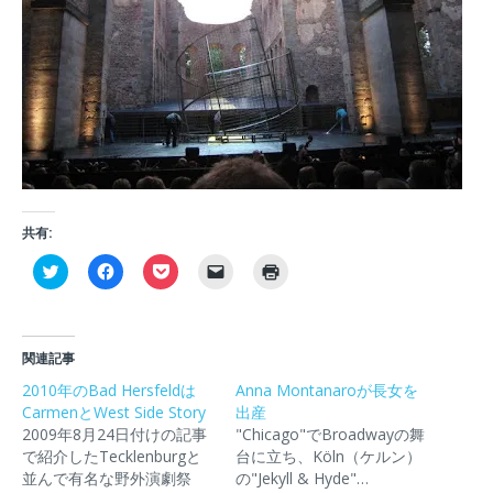
共有:
ク
F
ク
ク
ク
リ
a
リ
リ
リ
ッ
c
ッ
ッ
ッ
ク
e
ク
ク
ク
し
b
し
し
し
て
o
て
て
て
T
o
P
友
印
関連記事
w
k
o
達
刷
i
で
c
に
(
2010年のBad Hersfeldは
Anna Montanaroが長女を
t
共
k
メ
新
CarmenとWest Side Story
t
有
e
ー
出産
し
e
す
t
ル
い
2009年8月24日付けの記事
"Chicago"でBroadwayの舞
r
る
で
で
ウ
で
に
シ
リ
ィ
で紹介したTecklenburgと
台に立ち、Köln（ケルン）
共
は
ェ
ン
ン
並んで有名な野外演劇祭
の"Jekyll & Hyde"…
有
ク
ア
ク
ド