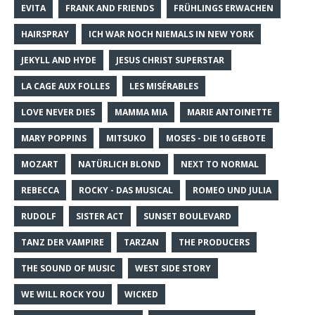
EVITA
FRANK AND FRIENDS
FRÜHLINGS ERWACHEN
HAIRSPRAY
ICH WAR NOCH NIEMALS IN NEW YORK
JEKYLL AND HYDE
JESUS CHRIST SUPERSTAR
LA CAGE AUX FOLLES
LES MISÉRABLES
LOVE NEVER DIES
MAMMA MIA
MARIE ANTOINETTE
MARY POPPINS
MITSUKO
MOSES - DIE 10 GEBOTE
MOZART
NATÜRLICH BLOND
NEXT TO NORMAL
REBECCA
ROCKY - DAS MUSICAL
ROMEO UND JULIA
RUDOLF
SISTER ACT
SUNSET BOULEVARD
TANZ DER VAMPIRE
TARZAN
THE PRODUCERS
THE SOUND OF MUSIC
WEST SIDE STORY
WE WILL ROCK YOU
WICKED