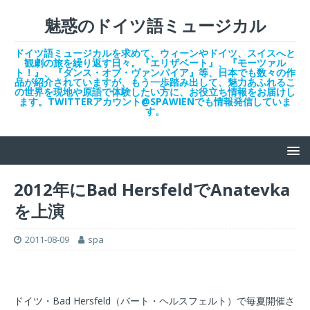
魅惑のドイツ語ミュージカル
ドイツ語ミュージカルを求めて、ウィーンやドイツ、スイスへと
観劇の旅を繰り返す日々。『エリザベート』、『モーツァル
ト！』、『ダンス・オブ・ヴァンパイア』等、日本でも数々の作
品が紹介されていますが、もう一歩踏み出して、魅力あふれるこ
の世界を現地や原語で体験したい方に、お役立ち情報をお届けし
ます。TWITTERアカウント@SPAWIENでも情報発信していま
す。
2012年にBad HersfeldでAnatevka
を上演
2011-08-09
spa
ドイツ・Bad Hersfeld（バート・ヘルスフェルト）で毎夏開催さ