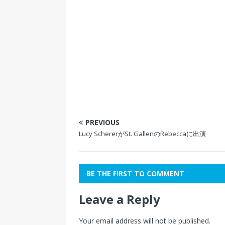
開
新
開
ド
き
し
き
ウ
ま
い
ま
で
す
ウ
す
開
)
ィ
)
き
ン
ま
ド
す
ウ
)
で
開
き
ま
す
)
PREVIOUS
Lucy SchererがSt. GallenのRebeccaに出演
BE THE FIRST TO COMMENT
Leave a Reply
Your email address will not be published.