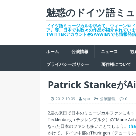
魅惑のドイツ語ミュ
ドイツ語ミュージカルを求めて、ウィーンやド
ア』等、日本でも数々の作品が紹介されていま
TWITTERアカウント@SPAWIENでも情報
ホーム
公演情報
ニュース
観
プライバシーポリシー
著作権について
Patrick Stankeが
2012-10-09
spa
公演情報
0
2度の来日で日本のミュージカルファンにもすっかり
Tecklenburg（テクレンブルク）の”Marie Ant
なった日本のファンも多いことでしょう。
tha
かけて、ドイツ中部のThüringen（テューリ