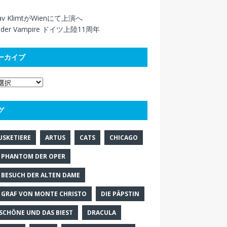
tav KlimtがWienにて上演へ
z der Vampire ドイツ上陸11周年
ーカイブ
グ
USKETIERE
ARTUS
CATS
CHICAGO
 PHANTOM DER OPER
 BESUCH DER ALTEN DAME
 GRAF VON MONTE CHRISTO
DIE PÄPSTIN
 SCHÖNE UND DAS BIEST
DRACULA