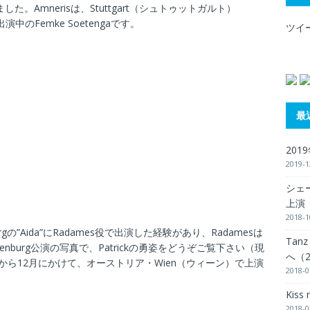
した。Amnerisは、Stuttgart（シュトゥットガルト）
ndで出演中のFemke Soetengaです。
ツイ
最
201
2019-1
シェー
上演（
2018-1
burgの”Aida”にRadames役で出演した経験があり、Radamesは
Tanz
enburg公演の写真で、Patrickの勇姿をどうぞご覧下さい（現
へ（2
11月から12月にかけて、オーストリア・Wien（ウィーン）で上演
2018-0
Kiss
2018-0