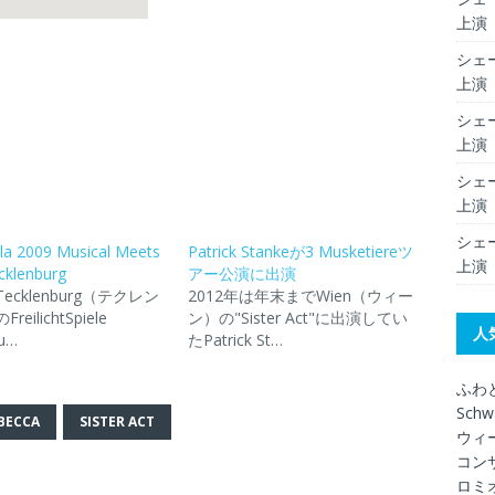
上演（
シェー
上演（
シェー
上演（
シェー
上演（
シェー
ala 2009 Musical Meets
Patrick Stankeが3 Musketiereツ
上演（
cklenburg
アー公演に出演
ecklenburg（テクレン
2012年は年末までWien（ウィー
eilichtSpiele
ン）の"Sister Act"に出演してい
人
bu…
たPatrick St…
ふわ
Schw
BECCA
SISTER ACT
ウィ
コン
ロミオ