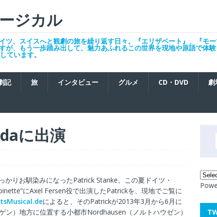
ージカル
イツ、スイスへと観劇の旅を繰り返す日々。『エリザベート』、『モー
すが、もう一歩踏み出して、魅力あふれるこの世界を現地や原語で体験
発信しています。
劇記
旅
インタビュー
グルメ
CD・DVD
劇
Aidaに出演
お馴染みになったPatrick Stanke。この夏ドイツ・
Powe
oinette”にAxel Fersen役で出演したPatrickを、現地でご覧に
tsMusical.de
によると、そのPatrickが2013年3月から6月に
T
ンゲン）地方に位置する小都市Nordhausen（ノルトハウゼン）