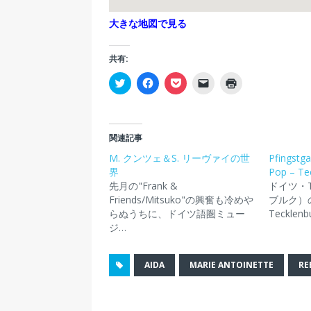
大きな地図で見る
共有:
ク
F
ク
ク
ク
リ
a
リ
リ
リ
ッ
c
ッ
ッ
ッ
ク
e
ク
ク
ク
し
b
し
し
し
て
o
て
て
て
T
o
P
友
印
関連記事
w
k
o
達
刷
i
で
c
に
(
M. クンツェ＆S. リーヴァイの世
Pfingstg
t
共
k
メ
新
界
t
有
e
ー
し
Pop – Te
e
す
t
ル
い
先月の"Frank &
ドイツ・T
r
る
で
で
ウ
で
に
シ
リ
ィ
Friends/Mitsuko"の興奮も冷めや
ブルク）のFr
共
は
ェ
ン
ン
らぬうちに、ドイツ語圏ミュー
Tecklen
有
ク
ア
ク
ド
(
リ
(
を
ウ
ジ…
新
ッ
新
送
で
し
ク
し
信
開
い
し
い
(
き
ウ
て
ウ
新
ま
AIDA
MARIE ANTOINETTE
RE
ィ
く
ィ
し
す
ン
だ
ン
い
)
ド
さ
ド
ウ
ウ
い
ウ
ィ
で
(
で
ン