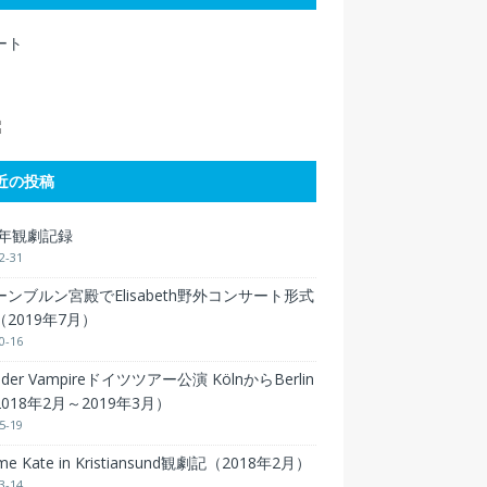
ート
近の投稿
9年観劇記録
2-31
ンブルン宮殿でElisabeth野外コンサート形式
2019年7月）
0-16
 der Vampireドイツツアー公演 KölnからBerlin
018年2月～2019年3月）
5-19
 me Kate in Kristiansund観劇記（2018年2月）
3-14