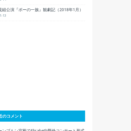
花組公演『ポーの一族』観劇記（2018年1月）
1-13
近のコメント
ンブルン宮殿でElisabeth野外コンサート形式