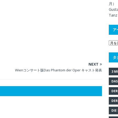
月）
Gus
Tan
ア
タ
NEXT
Wienコンサート版Das Phantom der Oper キャスト発表
3 M
DAS
DER
DER
DIE