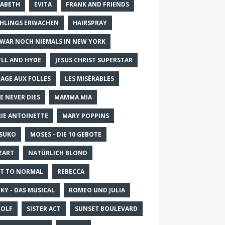
SABETH
EVITA
FRANK AND FRIENDS
HLINGS ERWACHEN
HAIRSPRAY
 WAR NOCH NIEMALS IN NEW YORK
YLL AND HYDE
JESUS CHRIST SUPERSTAR
CAGE AUX FOLLES
LES MISÉRABLES
E NEVER DIES
MAMMA MIA
IE ANTOINETTE
MARY POPPINS
SUKO
MOSES - DIE 10 GEBOTE
ZART
NATÜRLICH BLOND
T TO NORMAL
REBECCA
KY - DAS MUSICAL
ROMEO UND JULIA
OLF
SISTER ACT
SUNSET BOULEVARD