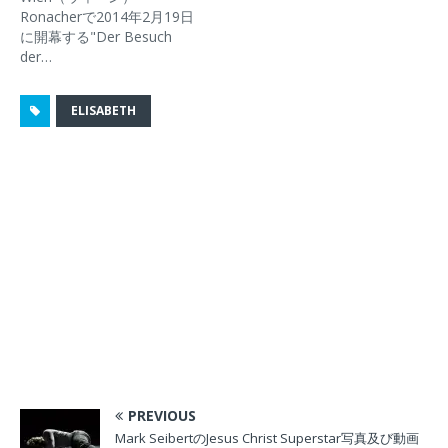
ウ
い
ウ
ィ
Ronacherで2014年2月19日
で
(
で
ン
開
新
開
ド
に開幕する"Der Besuch
き
し
き
ウ
der…
ま
い
ま
で
す
ウ
す
開
)
ィ
)
き
ン
ま
ド
す
ELISABETH
ウ
)
で
開
き
ま
す
)
PREVIOUS
Mark SeibertのJesus Christ Superstar写真及び動画