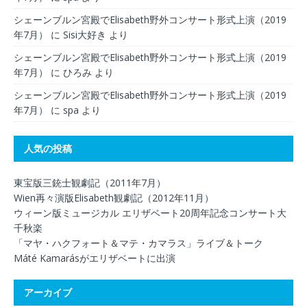
シェーンブルン宮殿でElisabeth野外コンサート形式上演（2019
年7月）
に
Sisi大好き
より
シェーンブルン宮殿でElisabeth野外コンサート形式上演（2019
年7月）
に
ひろみ
より
シェーンブルン宮殿でElisabeth野外コンサート形式上演（2019
年7月）
に
spa
より
人気の投稿
東宝版三銃士観劇記（2011年7月）
Wien再々演版Elisabeth観劇記（2012年11月）
ウィーン版ミュージカル エリザベート20周年記念コンサート大
千秋楽
「マヤ・ハクフォート＆マテ・カマラス」ライブ＆トーク
Máté Kamarásがエリザベートに出演
アーカイブ