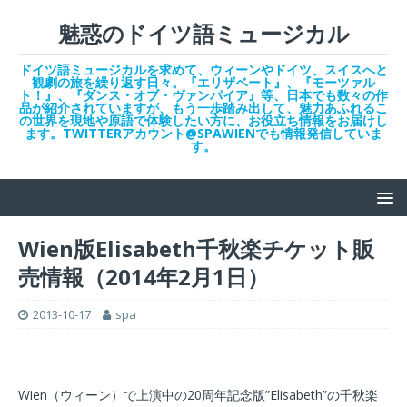
魅惑のドイツ語ミュージカル
ドイツ語ミュージカルを求めて、ウィーンやドイツ、スイスへと
観劇の旅を繰り返す日々。『エリザベート』、『モーツァル
ト！』、『ダンス・オブ・ヴァンパイア』等、日本でも数々の作
品が紹介されていますが、もう一歩踏み出して、魅力あふれるこ
の世界を現地や原語で体験したい方に、お役立ち情報をお届けし
ます。TWITTERアカウント@SPAWIENでも情報発信していま
す。
Wien版Elisabeth千秋楽チケット販
売情報（2014年2月1日）
2013-10-17
spa
Wien（ウィーン）で上演中の20周年記念版”Elisabeth”の千秋楽