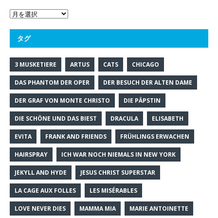
タグ
3 MUSKETIERE
ARTUS
CATS
CHICAGO
DAS PHANTOM DER OPER
DER BESUCH DER ALTEN DAME
DER GRAF VON MONTE CHRISTO
DIE PÄPSTIN
DIE SCHÖNE UND DAS BIEST
DRACULA
ELISABETH
EVITA
FRANK AND FRIENDS
FRÜHLINGS ERWACHEN
HAIRSPRAY
ICH WAR NOCH NIEMALS IN NEW YORK
JEKYLL AND HYDE
JESUS CHRIST SUPERSTAR
LA CAGE AUX FOLLES
LES MISÉRABLES
LOVE NEVER DIES
MAMMA MIA
MARIE ANTOINETTE