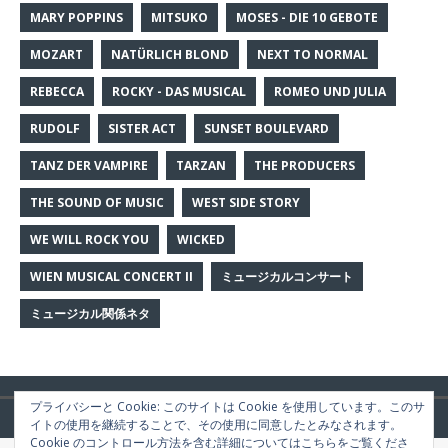
MARY POPPINS
MITSUKO
MOSES - DIE 10 GEBOTE
MOZART
NATÜRLICH BLOND
NEXT TO NORMAL
REBECCA
ROCKY - DAS MUSICAL
ROMEO UND JULIA
RUDOLF
SISTER ACT
SUNSET BOULEVARD
TANZ DER VAMPIRE
TARZAN
THE PRODUCERS
THE SOUND OF MUSIC
WEST SIDE STORY
WE WILL ROCK YOU
WICKED
WIEN MUSICAL CONCERT II
ミュージカルコンサート
ミュージカル関係ネタ
プライバシーと Cookie: このサイトは Cookie を使用しています。このサ
Copyright © 2026 | WordPress Theme by
MH Themes
イトの使用を継続することで、その使用に同意したとみなされます。
Cookie のコントロール方法を含む詳細についてはこちらをご覧くださ