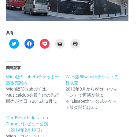
共有:
ク
F
ク
ク
ク
リ
a
リ
リ
リ
ッ
c
ッ
ッ
ッ
ク
e
ク
ク
ク
し
b
し
し
し
て
o
て
て
て
T
o
P
友
印
関連記事
w
k
o
達
刷
i
で
c
に
(
Wien版Elisabethチケット一
Wien版Elisabethチケット先
t
共
k
メ
新
般販売案内
t
有
e
ー
行販売
し
e
す
t
ル
い
Wien版"Elisabeth"は、
2012年9月からWien（ウィ
r
る
で
で
ウ
で
に
シ
リ
ィ
Musicalclub会員向けの先行
ーン）で再演が始ま
共
は
ェ
ン
ン
販売が本日（2012年2月1…
る"Elisabeth"。公式チケッ
有
ク
ア
ク
ド
(
リ
(
を
ウ
ト販売開始は2…
新
ッ
新
送
で
し
ク
し
信
開
Der Besuch der alten
い
し
い
(
き
ウ
て
ウ
新
ま
Dameプレビュー公演
ィ
く
ィ
し
す
（2014年2月16日）
ン
だ
ン
い
)
ド
さ
ド
ウ
Wien（ウィーン）・