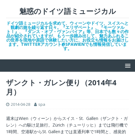
魅惑のドイツ語ミュージカル
ドイツ語ミュージカルを求めて、ウィーンやドイツ、スイスへと
観劇の旅を繰り返す日々。『エリザベート』、『モーツァル
ト！』、『ダンス・オブ・ヴァンパイア』等、日本でも数々の作
品が紹介されていますが、もう一歩踏み出して、魅力あふれるこ
の世界を現地や原語で体験したい方に、お役立ち情報をお届けし
ます。TWITTERアカウント@SPAWIENでも情報発信していま
す。
ザンクト・ガレン便り（2014年4
月）
2014-04-28
spa
週末はWien（ウィーン）からスイス・St. Gallen（ザンクト・ガ
レン）への駆け足旅行。Zürich（チューリッヒ）までは飛行機で
1時間、空港駅からSt. Gallenまでは直通列車で1時間と、感覚的