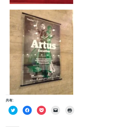
共有:
ク
F
ク
ク
ク
リ
a
リ
リ
リ
ッ
c
ッ
ッ
ッ
ク
e
ク
ク
ク
し
b
し
し
し