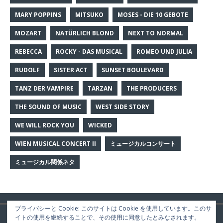
MARY POPPINS
MITSUKO
MOSES - DIE 10 GEBOTE
MOZART
NATÜRLICH BLOND
NEXT TO NORMAL
REBECCA
ROCKY - DAS MUSICAL
ROMEO UND JULIA
RUDOLF
SISTER ACT
SUNSET BOULEVARD
TANZ DER VAMPIRE
TARZAN
THE PRODUCERS
THE SOUND OF MUSIC
WEST SIDE STORY
WE WILL ROCK YOU
WICKED
WIEN MUSICAL CONCERT II
ミュージカルコンサート
ミュージカル関係ネタ
プライバシーと Cookie: このサイトは Cookie を使用しています。このサ
Copyright © 2026 | WordPress Theme by
MH Themes
イトの使用を継続することで、その使用に同意したとみなされます。