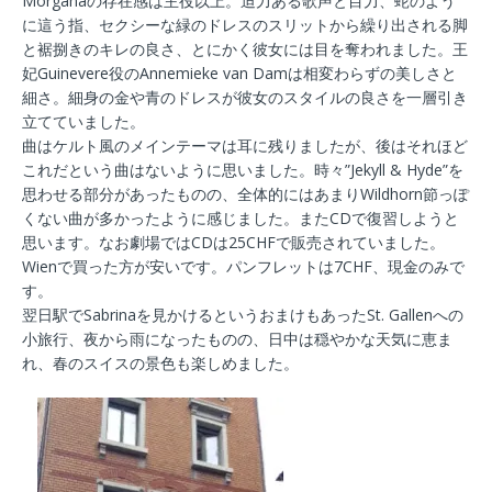
Morganaの存在感は主役以上。迫力ある歌声と目力、蛇のよう
に這う指、セクシーな緑のドレスのスリットから繰り出される脚
と裾捌きのキレの良さ、とにかく彼女には目を奪われました。王
妃Guinevere役のAnnemieke van Damは相変わらずの美しさと
細さ。細身の金や青のドレスが彼女のスタイルの良さを一層引き
立てていました。
曲はケルト風のメインテーマは耳に残りましたが、後はそれほど
これだという曲はないように思いました。時々”Jekyll & Hyde”を
思わせる部分があったものの、全体的にはあまりWildhorn節っぽ
くない曲が多かったように感じました。またCDで復習しようと
思います。なお劇場ではCDは25CHFで販売されていました。
Wienで買った方が安いです。パンフレットは7CHF、現金のみで
す。
翌日駅でSabrinaを見かけるというおまけもあったSt. Gallenへの
小旅行、夜から雨になったものの、日中は穏やかな天気に恵ま
れ、春のスイスの景色も楽しめました。