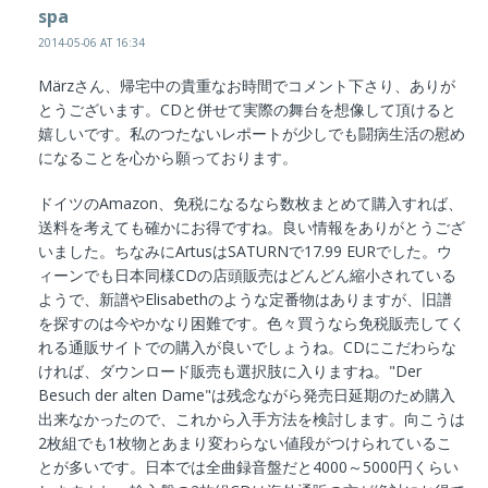
spa
2014-05-06 AT 16:34
Märzさん、帰宅中の貴重なお時間でコメント下さり、ありが
とうございます。CDと併せて実際の舞台を想像して頂けると
嬉しいです。私のつたないレポートが少しでも闘病生活の慰め
になることを心から願っております。
ドイツのAmazon、免税になるなら数枚まとめて購入すれば、
送料を考えても確かにお得ですね。良い情報をありがとうござ
いました。ちなみにArtusはSATURNで17.99 EURでした。ウ
ィーンでも日本同様CDの店頭販売はどんどん縮小されている
ようで、新譜やElisabethのような定番物はありますが、旧譜
を探すのは今やかなり困難です。色々買うなら免税販売してく
れる通販サイトでの購入が良いでしょうね。CDにこだわらな
ければ、ダウンロード販売も選択肢に入りますね。"Der
Besuch der alten Dame"は残念ながら発売日延期のため購入
出来なかったので、これから入手方法を検討します。向こうは
2枚組でも1枚物とあまり変わらない値段がつけられているこ
とが多いです。日本では全曲録音盤だと4000～5000円くらい