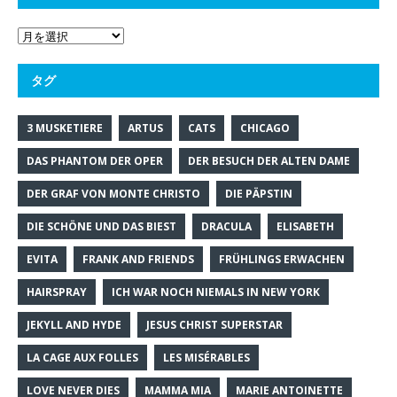
タグ
3 MUSKETIERE
ARTUS
CATS
CHICAGO
DAS PHANTOM DER OPER
DER BESUCH DER ALTEN DAME
DER GRAF VON MONTE CHRISTO
DIE PÄPSTIN
DIE SCHÖNE UND DAS BIEST
DRACULA
ELISABETH
EVITA
FRANK AND FRIENDS
FRÜHLINGS ERWACHEN
HAIRSPRAY
ICH WAR NOCH NIEMALS IN NEW YORK
JEKYLL AND HYDE
JESUS CHRIST SUPERSTAR
LA CAGE AUX FOLLES
LES MISÉRABLES
LOVE NEVER DIES
MAMMA MIA
MARIE ANTOINETTE