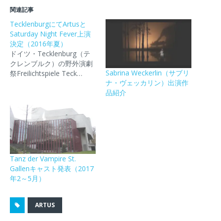
て
o
て
て
て
T
o
P
友
印
関連記事
w
k
o
達
刷
i
で
c
に
(
TecklenburgにてArtusと
t
共
k
メ
新
Saturday Night Fever上演
t
有
e
ー
し
e
す
t
ル
い
決定（2016年夏）
r
る
で
で
ウ
で
に
シ
リ
ィ
ドイツ・Tecklenburg（テ
共
は
ェ
ン
ン
クレンブルク）の野外演劇
有
ク
ア
ク
ド
(
リ
(
を
ウ
Sabrina Weckerlin（サブリ
祭Freilichtspiele Teck…
新
ッ
新
送
で
ナ・ヴェッカリン）出演作
し
ク
し
信
開
い
し
い
(
き
品紹介
ウ
て
ウ
新
ま
ィ
く
ィ
し
す
ン
だ
ン
い
)
ド
さ
ド
ウ
ウ
い
ウ
ィ
で
(
で
ン
開
新
開
ド
き
し
き
ウ
ま
い
ま
で
す
ウ
す
開
Tanz der Vampire St.
)
ィ
)
き
Gallenキャスト発表（2017
ン
ま
ド
す
年2～5月）
ウ
)
で
開
き
ARTUS
ま
す
)