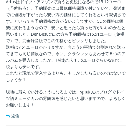
Artusはドイツ・アマゾンで買うと免税になるので15.12ユーロ
（予約時点）。予約販売には最低価格保障が付いていて、発送ま
でに値段が下がったら安い方の価格にしてくれるという親切さで
す。といっても予約価格の方が安いようですが。CDの価格は頻
繁に変わるようなので、安いと思ったら買った方がいいのかなと
思いました。Der Besuch…の方も予約価格は15.51ユーロ（免税
で）で、完全録音版でこの価格かとビックリしました。
送料は7.51ユーロかかりますが、向こうの事情で分割されて送っ
てきても同じ値段なので、今回、クラシックもあわせて５つのア
ルバムを購入しましたが、1枚あたり1．5ユーロぐらいなので、
税よりも安いです。
これだと現地で購入するよりも、もしかしたら安いのではないで
しょうか？
現地に飛んでいけるようになるまでは、spaさんのブログでドイ
ツ語ミュージカルの雰囲気を感じたいと思いますので、よろしく
お願いします！
返信