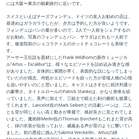
には大阪〜東京の観劇旅行に近いです。
スイスといえばチーズフォンデュ。ドイツの友人お勧めの店は、
昼遅めはガラガラでしたが、夕方は予約した方が良いようです。
フォンデュはパンの量が多いので、2人で一人前をシェアするの
がお勧め。写真のフォンデュとパン、サラダはどれも一人前で
す。修道院前のショコラティエのホットチョコレートも美味で
す。
アーサー王伝説を題材にしたFrank Wildhornの新作ミュージカ
ル”Artus – Excalibur”は、様々なエピソードを詰め込み過ぎな感
がありました。全体的に展開が早く、表面的な話になってしまっ
ていたのが残念。何処かエピソードを絞った方が登場人物の心情
も追いやすいのにと思いました。キャストはさすがに前評判通り
の豪華さ。タイトルロールのPatrick Stankeは、かなり身体を絞
っていました。美声に加えて、三銃士で鍛えた剣の腕前も披露し
てくれます。Lancelot役のMark Seibertとの活劇シーンは、二人
とも背が同じくらい高く動きが華麗で、格好良さに見とれてしま
いました。魔術師Merlin役のThomas Borchertもこれまた背が高
く、緑の衣装が似合っており、威厳ある声が雷のように響いてい
ました。初の悪役に挑んだSabrina Weckerlin、Artusの姉