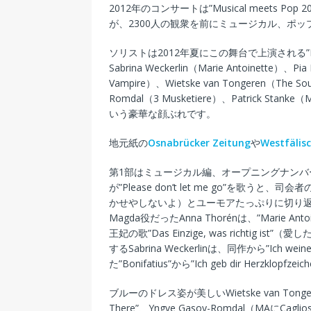
2012年のコンサートは”Musical meets
が、2300人の観衆を前にミュージカル、ポ
ソリストは2012年夏にこの舞台で上演される”Mar
Sabrina Weckerlin（Marie Antoinette）、P
Vampire）、Wietske van Tongeren（The Sou
Romdal（3 Musketiere）、Patrick Stanke（M
いう豪華な顔ぶれです。
地元紙の
Osnabrücker Zeitung
や
Westfälis
第1部はミュージカル編、オープニングナンバーは出演者全
が”Please don’t let me go”を歌うと、司会者のRa
かせやしないよ）とユーモアたっぷりに切り返したそう
Magda役だったAnna Thorénは、”Mari
王妃の歌”Das Einzige, was richtig i
するSabrina Weckerlinは、同作から”Ich w
た”Bonifatius”から”Ich geb dir Herzklop
ブルーのドレス姿が美しいWietske van Tonger
There”、Yngve Gasoy-Romdal（MAにCa