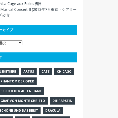
La Cage aux Folles初日
 Musical Concert II (2013年7月東京・シアター
ブ公演)
ーカイブ
グ
USKETIERE
ARTUS
CATS
CHICAGO
 PHANTOM DER OPER
 BESUCH DER ALTEN DAME
 GRAF VON MONTE CHRISTO
DIE PÄPSTIN
 SCHÖNE UND DAS BIEST
DRACULA