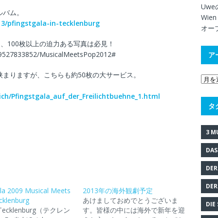
Uweの
アルバム。
Wien
13/pfingstgala-in-tecklenburg
オー
サイト、100枚以上の迫力ある写真は必見！
79527833852/MusicalMeetsPop2012#
ア
g 時々広告が挟まりますが、こちらも約50枚の大サービス。
ich/Pfingstgala_auf_der_Freilichtbuehne_1.html
タ
3 M
DAS
DER
DER
ala 2009 Musical Meets
2013年の海外観劇予定
cklenburg
あけましておめでとうございま
DIE
ecklenburg（テクレン
す。皆様の中には海外で新年を迎