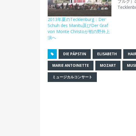
で
に
シ
リ
ィ
ブルク）のFr
共
は
ェ
ン
ン
Tecklen
有
ク
ア
ク
ド
(
リ
(
を
ウ
新
ッ
新
送
で
2013年夏のTecklenburg：Der
し
ク
し
信
開
い
し
い
(
き
Schuh des Manitu及びDer Graf
ウ
て
ウ
新
ま
von Monte Christoが初の野外上
ィ
く
ィ
し
す
ン
だ
ン
い
)
演へ
ド
さ
ド
ウ
ウ
い
ウ
ィ
で
(
で
ン
開
新
開
ド
DIE PÄPSTIN
ELISABETH
HAI
き
し
き
ウ
ま
い
ま
で
す
ウ
す
開
MARIE ANTOINETTE
MOZART
MUSI
)
ィ
)
き
ン
ま
ド
す
ミュージカルコンサート
ウ
)
で
開
き
ま
す
)