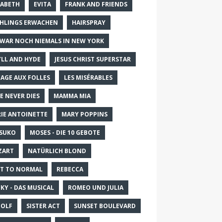
SABETH
EVITA
FRANK AND FRIENDS
HLINGS ERWACHEN
HAIRSPRAY
 WAR NOCH NIEMALS IN NEW YORK
YLL AND HYDE
JESUS CHRIST SUPERSTAR
CAGE AUX FOLLES
LES MISÉRABLES
E NEVER DIES
MAMMA MIA
IE ANTOINETTE
MARY POPPINS
SUKO
MOSES - DIE 10 GEBOTE
ZART
NATÜRLICH BLOND
T TO NORMAL
REBECCA
KY - DAS MUSICAL
ROMEO UND JULIA
OLF
SISTER ACT
SUNSET BOULEVARD