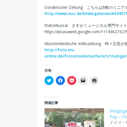
Osnabrücker Zeitung こちらは8枚のミニ
http://www.noz.de/bildergalerien/643407
thatsMusical さすがミュージカル専門
https://picasaweb.google.com/1114362732
Münsterländische Volkszeitun
http://foto.mv-
online.de/fotostrecke/suche/ort/1/Lenger
共有:
ク
F
ク
ク
ク
リ
a
リ
リ
リ
ッ
c
ッ
ッ
ッ
ク
e
ク
ク
ク
し
b
し
し
し
て
o
て
て
て
T
o
P
友
印
関連記事
w
k
o
達
刷
i
で
c
に
(
Pfingstg
t
共
k
メ
新
t
有
e
ー
し
Pop – Te
e
す
t
ル
い
ドイツ・T
r
る
で
で
ウ