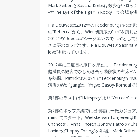
Mark SeibertとSascha Krebsは数少ないロックナン
や”The Eye of the Tiger”（Rocky）で
Pia Douwesは2012年のTecklenbur
の”Rebecca”から、Wien初演版の”Ich”を演じたWi
2012″の”Rebecca”シークエンスで”Ich”と
さに夢のコラボです。Pia DouwesとSabrina Wecke
love”も歌っています。
2012年に二度目の来日を果たし、TecklenburgでもG
超満員の観客でひしめき合う階段状の客席ベンチを上り
を熱唱。Patrickは2008年にTecklenbu
演版のWolfgangは、Yngve Gasoy-Romdal
第1部のラストは”Hairspray”より”You can
第2部のポップス編では出演者は一転カジュアルな服
mind”でスタート。Wietske van TongerenはBon 
Chances”、Anna ThorénはSnow Patrolの”
Lavineの”Happy Ending”を熱唱。Mark Seibe