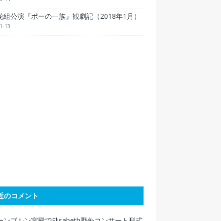
花組公演『ポーの一族』観劇記（2018年1月）
1-13
近のコメント
ンブルン宮殿でElisabeth野外コンサート形式