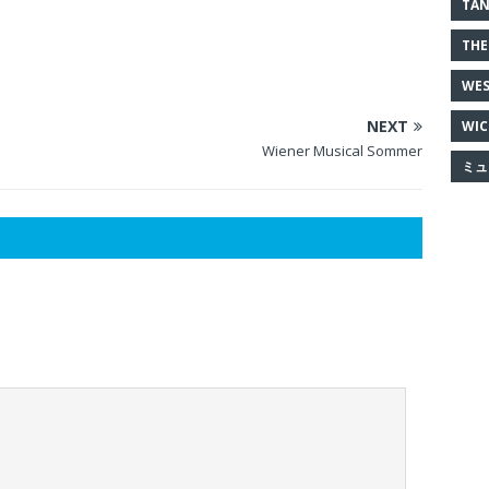
TAN
THE
WES
NEXT
WIC
Wiener Musical Sommer
ミュ