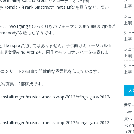
WeckerlinがSascha Krebsのアコーディオン伴奏
上演（
RomdalがFrank Sinatraの”That’s Life”を歌うなど、懐かし
シェー
上演（
、Wolfgangもびっくりなパフォーマンスまで飛び出す傍若
シェー
se somebody”を歌ったそうです。
上演（
nette”と”Hairspray”だけではありません。子供向けミュージカル”In
シェー
一周）の主演女優Alina Arenzも、同作からソロナンバーを披露しまし
上演（
シェー
外コンサートの自由で開放的な雰囲気を伝えています。
上演（
公式サイトの写真集、2部構成です。
人
ranstaltungen/musical-meets-pop-2012/pfingstgala-2012-
世界一
Uwe 
演へ（
ranstaltungen/musical-meets-pop-2012/pfingstgala-2012-
Kev
（20