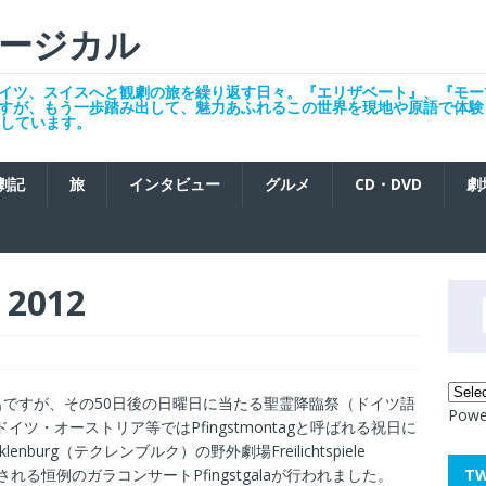
ージカル
イツ、スイスへと観劇の旅を繰り返す日々。『エリザベート』、『モー
すが、もう一歩踏み出して、魅力あふれるこの世界を現地や原語で体験
発信しています。
劇記
旅
インタビュー
グルメ
CD・DVD
劇
 2012
ですが、その50日後の日曜日に当たる聖霊降臨祭（ドイツ語
Powe
ドイツ・オーストリア等ではPfingstmontagと呼ばれる祝日に
nburg（テクレンブルク）の野外劇場Freilichtspiele
T
agに催される恒例のガラコンサートPfingstgalaが行われました。