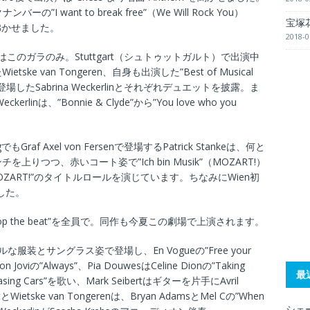
バーの”I want to break free”（We Will Rock You）
宝塚
会場を沸かせました。
2018-0
gでの出演はこのガラのみ。Stuttgart（シュトゥットガルト）で出演中
etske van Tongeren、自身も出演した”Best of Musical
して登場したSabrina Weckerlinとそれぞれデュエットを披露。ま
rlinは、”Bonnie & Clyde”から”You love who you
raf Axel von Fersenで登場するPatrick Stankeは、何と
つつ、赤いコート姿で”Ich bin Musik”（MOZART!）
rgで”MOZART!”のタイトルロールを演じています。ちなみにWien初
でした。
’t stop the beat”を全員で。同作も今夏この劇場で上演されます。
装とサングラス姿で登場し、En Vogueの”Free your
Joviの”Always”、Pia DouwesはCeline Dionの”Taking
最
Chasing Cars”を歌い、Mark Seibertはギターを片手にAvril
rtとWietske van Tongerenは、Bryan AdamsとMel Cの”When
シェー