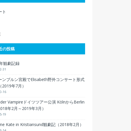
ート
近の投稿
9年観劇記録
2-31
ンブルン宮殿でElisabeth野外コンサート形式
2019年7月）
0-16
 der Vampireドイツツアー公演 KölnからBerlin
018年2月～2019年3月）
5-19
 me Kate in Kristiansund観劇記（2018年2月）
3-14