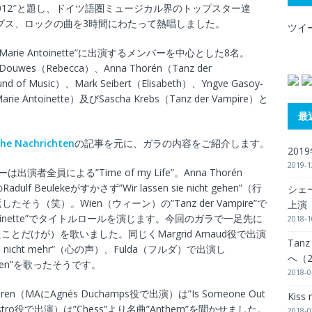
 Pop 2012″と題し、ドイツ語圏ミュージカル界のトップスター達
ップス、ロックの曲を3時間にわたって熱唱しました。
ツイ
ie Antoinette”に出演するメンバーを中心とした8名。
ia Douwes（Rebecca）、Anna Thorén（Tanz der
nd of Music）、Mark Seibert（Elisabeth）、Yngve Gasoy-
arie Antoinette）及びSascha Krebs（Tanz der Vampire）と
最
che Nachrichten
の記事を元に、ガラの内容をご紹介します。
201
2019-1
員による”Time of my Life”。Anna Thorén
dulf Beulekeがすかさず”Wir lassen sie nicht gehen”（行
シェー
（笑）。Wien（ウィーン）の”Tanz der Vampire”で
上演（
e Antoinette”でタイトルロールを演じます。今回のガラで一足先に
2018-1
st”（愛したことだけが）を歌いました。同じくMargrid Arnaud役で出演
Tanz
eine nicht mehr”（心の声）、Fulda（フルダ）で出演し
へ（2
fzeichen”を歌ったそうです。
2018-0
en（MAにAgnés Duchamps役で出演）は”Is Someone Out
Kiss
gliostro役で出演）は”Chess”より名曲”Anthem”を聞かせました。
2018-0