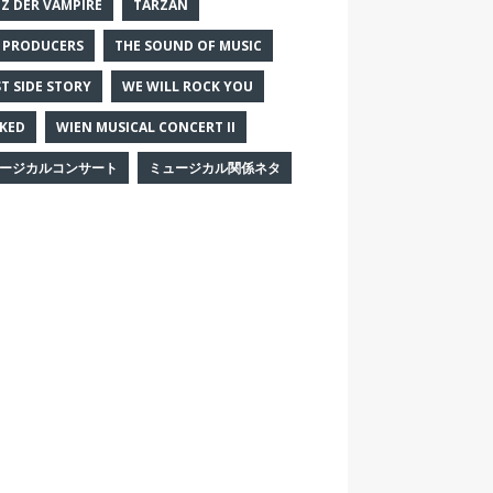
Z DER VAMPIRE
TARZAN
 PRODUCERS
THE SOUND OF MUSIC
T SIDE STORY
WE WILL ROCK YOU
KED
WIEN MUSICAL CONCERT II
ージカルコンサート
ミュージカル関係ネタ