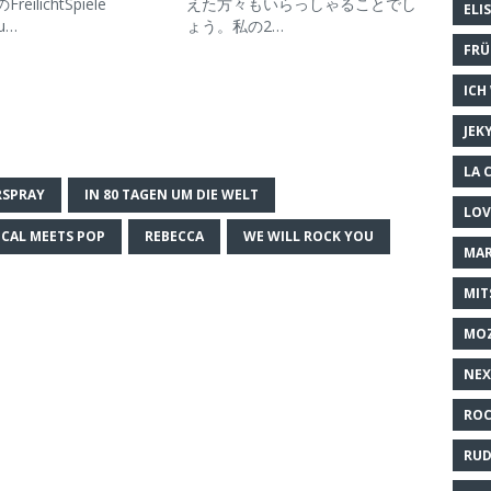
eilichtSpiele
えた方々もいらっしゃることでし
ELI
bu…
ょう。私の2…
FRÜ
ICH
JEK
LA 
RSPRAY
IN 80 TAGEN UM DIE WELT
LOV
CAL MEETS POP
REBECCA
WE WILL ROCK YOU
MAR
MIT
MO
NEX
ROC
RUD