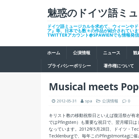
魅惑のドイツ語ミュ
ドイツ語ミュージカルを求めて、ウィーンやド
ア』等、日本でも数々の作品が紹介されていま
TWITTERアカウント@SPAWIENでも情報
ホーム
公演情報
ニュース
観
プライバシーポリシー
著作権について
Musical meets Pop
2012-05-31
spa
公演情報
0
キリスト教の移動祝祭日といえば復活祭が有名
ではPfingsten）も重要な祝日で、翌月曜日は
なっています。2012年5月28日、ドイツ・Teckle
Tecklenburgで、毎年このPfingstmont