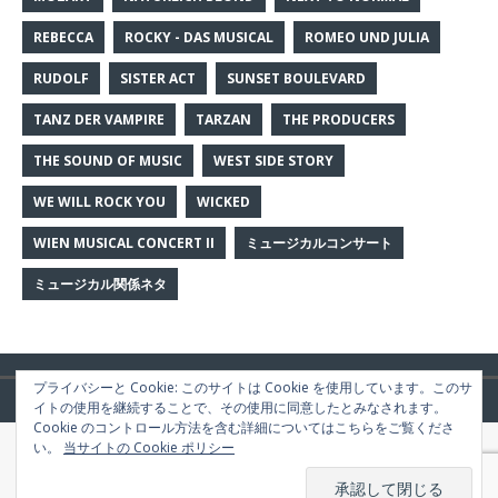
REBECCA
ROCKY - DAS MUSICAL
ROMEO UND JULIA
RUDOLF
SISTER ACT
SUNSET BOULEVARD
TANZ DER VAMPIRE
TARZAN
THE PRODUCERS
THE SOUND OF MUSIC
WEST SIDE STORY
WE WILL ROCK YOU
WICKED
WIEN MUSICAL CONCERT II
ミュージカルコンサート
ミュージカル関係ネタ
プライバシーと Cookie: このサイトは Cookie を使用しています。このサ
Copyright © 2026 | WordPress Theme by
MH Themes
イトの使用を継続することで、その使用に同意したとみなされます。
Cookie のコントロール方法を含む詳細についてはこちらをご覧くださ
い。
当サイトの Cookie ポリシー