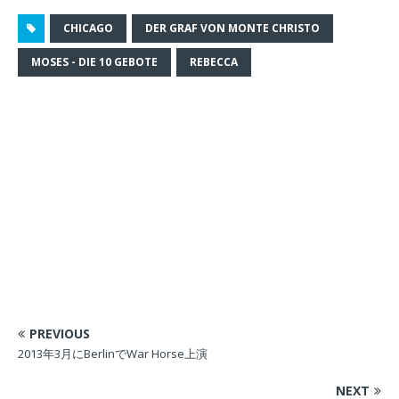
)
ィ
)
き
ン
ま
ド
す
CHICAGO
DER GRAF VON MONTE CHRISTO
ウ
)
で
開
MOSES - DIE 10 GEBOTE
REBECCA
き
ま
す
)
PREVIOUS
2013年3月にBerlinでWar Horse上演
NEXT