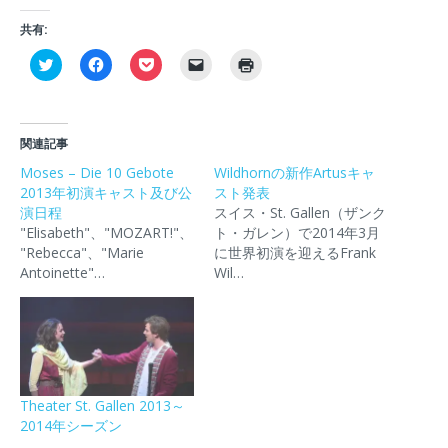
共有:
ク
F
ク
ク
ク
リ
a
リ
リ
リ
ッ
c
ッ
ッ
ッ
ク
e
ク
ク
ク
し
b
し
し
し
て
o
て
て
て
T
o
P
友
印
関連記事
w
k
o
達
刷
i
で
c
に
(
Moses – Die 10 Gebote
Wildhornの新作Artusキャ
t
共
k
メ
新
2013年初演キャスト及び公
t
有
e
ー
スト発表
し
e
す
t
ル
い
演日程
スイス・St. Gallen（ザンク
r
る
で
で
ウ
で
に
シ
リ
ィ
"Elisabeth"、"MOZART!"、
ト・ガレン）で2014年3月
共
は
ェ
ン
ン
"Rebecca"、"Marie
に世界初演を迎えるFrank
有
ク
ア
ク
ド
(
リ
(
を
ウ
Antoinette"…
Wil…
新
ッ
新
送
で
し
ク
し
信
開
い
し
い
(
き
ウ
て
ウ
新
ま
ィ
く
ィ
し
す
ン
だ
ン
い
)
ド
さ
ド
ウ
ウ
い
ウ
ィ
で
(
で
ン
開
新
開
ド
Theater St. Gallen 2013～
き
し
き
ウ
2014年シーズン
ま
い
ま
で
す
ウ
す
開