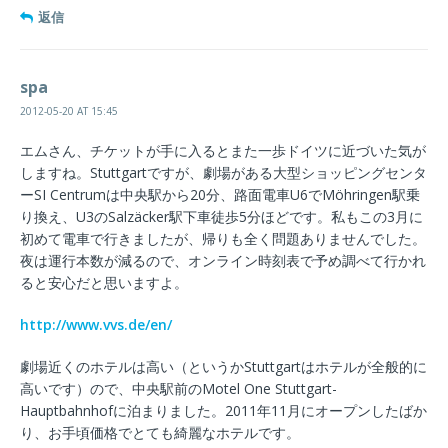
返信
spa
2012-05-20 AT 15:45
エムさん、チケットが手に入るとまた一歩ドイツに近づいた気が
しますね。Stuttgartですが、劇場がある大型ショッピングセンタ
ーSI Centrumは中央駅から20分、路面電車U6でMöhringen駅乗
り換え、U3のSalzäcker駅下車徒歩5分ほどです。私もこの3月に
初めて電車で行きましたが、帰りも全く問題ありませんでした。
夜は運行本数が減るので、オンライン時刻表で予め調べて行かれ
ると安心だと思いますよ。
http://www.vvs.de/en/
劇場近くのホテルは高い（というかStuttgartはホテルが全般的に
高いです）ので、中央駅前のMotel One Stuttgart-
Hauptbahnhofに泊まりました。2011年11月にオープンしたばか
り、お手頃価格でとても綺麗なホテルです。