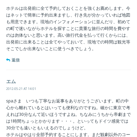
ホテルは出発前に全て予約しておくことを強くお薦めします。今
はネットで簡単に予約出来ますし、行き先が分かっていれば地図
も用意できます。現地のインフォメーションに並んだり、初めて
の町で迷いながらホテルを探すことに貴重な旅行の時間を費やす
のは勿体ないと思います。高い旅行代金を払って行くからには、
出発前に出来ることは全てやっておいて、現地での時間は観光等
そこでしか出来ないことに使うべきでしょう。
返信
エム
2012-05-21 AT 14:01
spaさま いつも丁寧なお返事をありがとうございます。町の中
心から離れているとはいっても便利なのですね。確かに東京で考
えれば30分なんて近いほうですよね。ちなみにうちから帝劇まで
は1時間ちょっとかかります・・・。といってもドイツ感覚では
30分でも遠いともいえるのでしょうけど。
ホテルはやはり全部予約することにします。まだ観劇以外のコー