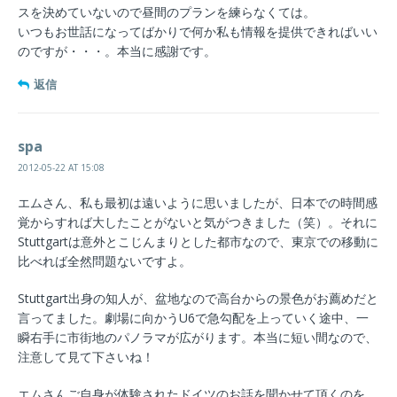
スを決めていないので昼間のプランを練らなくては。
いつもお世話になってばかりで何か私も情報を提供できればいい
のですが・・・。本当に感謝です。
返信
spa
2012-05-22 AT 15:08
エムさん、私も最初は遠いように思いましたが、日本での時間感
覚からすれば大したことがないと気がつきました（笑）。それに
Stuttgartは意外とこじんまりとした都市なので、東京での移動に
比べれば全然問題ないですよ。
Stuttgart出身の知人が、盆地なので高台からの景色がお薦めだと
言ってました。劇場に向かうU6で急勾配を上っていく途中、一
瞬右手に市街地のパノラマが広がります。本当に短い間なので、
注意して見て下さいね！
エムさんご自身が体験されたドイツのお話を聞かせて頂くのを、