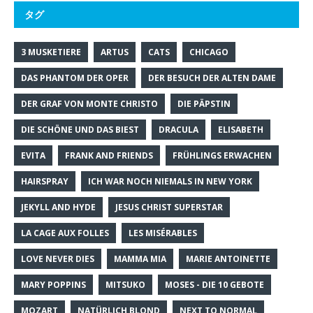
タグ
3 MUSKETIERE
ARTUS
CATS
CHICAGO
DAS PHANTOM DER OPER
DER BESUCH DER ALTEN DAME
DER GRAF VON MONTE CHRISTO
DIE PÄPSTIN
DIE SCHÖNE UND DAS BIEST
DRACULA
ELISABETH
EVITA
FRANK AND FRIENDS
FRÜHLINGS ERWACHEN
HAIRSPRAY
ICH WAR NOCH NIEMALS IN NEW YORK
JEKYLL AND HYDE
JESUS CHRIST SUPERSTAR
LA CAGE AUX FOLLES
LES MISÉRABLES
LOVE NEVER DIES
MAMMA MIA
MARIE ANTOINETTE
MARY POPPINS
MITSUKO
MOSES - DIE 10 GEBOTE
MOZART
NATÜRLICH BLOND
NEXT TO NORMAL