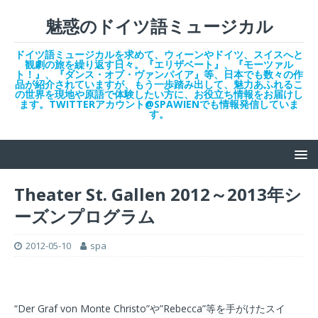
魅惑のドイツ語ミュージカル
ドイツ語ミュージカルを求めて、ウィーンやドイツ、スイスへと
観劇の旅を繰り返す日々。『エリザベート』、『モーツァル
ト！』、『ダンス・オブ・ヴァンパイア』等、日本でも数々の作
品が紹介されていますが、もう一歩踏み出して、魅力あふれるこ
の世界を現地や原語で体験したい方に、お役立ち情報をお届けし
ます。TWITTERアカウント@SPAWIENでも情報発信していま
す。
Theater St. Gallen 2012～2013年シ
ーズンプログラム
2012-05-10
spa
“Der Graf von Monte Christo”や”Rebecca”等を手がけたスイ