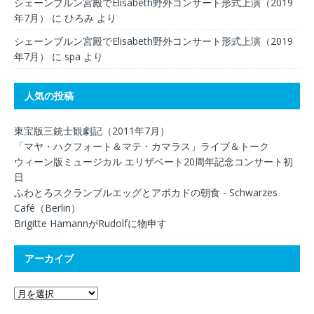
シェーンブルン宮殿でElisabeth野外コンサート形式上演（2019
年7月）
に
ひろみ
より
シェーンブルン宮殿でElisabeth野外コンサート形式上演（2019
年7月）
に
spa
より
人気の投稿
東宝版三銃士観劇記（2011年7月）
「マヤ・ハクフォート＆マテ・カマラス」ライブ＆トーク
ウィーン版ミュージカル エリザベート20周年記念コンサート初
日
ふわとろスクランブルエッグとアボカドの朝食 - Schwarzes
Café（Berlin）
Brigitte HamannがRudolfに物申す
アーカイブ