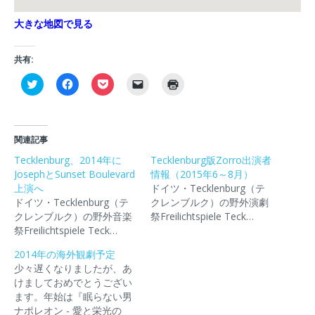
大きな地図で見る
共有:
ク
F
ク
ク
ク
リ
a
リ
リ
リ
ッ
c
ッ
ッ
ッ
ク
e
ク
ク
ク
し
b
し
し
し
て
o
て
て
て
T
o
P
友
印
関連記事
w
k
o
達
刷
i
で
c
に
(
Tecklenburg、2014年に
Tecklenburg版Zorro出演者
t
共
k
メ
新
JosephとSunset Boulevard
t
有
e
ー
情報（2015年6～8月）
し
e
す
t
ル
い
上演へ
ドイツ・Tecklenburg（テ
r
る
で
で
ウ
で
に
シ
リ
ィ
ドイツ・Tecklenburg（テ
クレンブルク）の野外演劇
共
は
ェ
ン
ン
クレンブルク）の野外音楽
祭Freilichtspiele Teck…
有
ク
ア
ク
ド
(
リ
(
を
ウ
祭Freilichtspiele Teck…
新
ッ
新
送
で
し
ク
し
信
開
2014年の海外観劇予定
い
し
い
(
き
ウ
て
ウ
新
ま
少々遅くなりましたが、あ
ィ
く
ィ
し
す
けましておめでとうござい
ン
だ
ン
い
)
ド
さ
ド
ウ
ます。年始は『眠らない男
ウ
い
ウ
ィ
ナポレオン - 愛と栄光の
で
(
で
ン