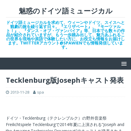
魅惑のドイツ語ミュージカル
ドイツ語ミュージカルを求めて、ウィーンやドイツ、スイスへと
観劇の旅を繰り返す日々。『エリザベート』、『モーツァル
ト！』、『ダンス・オブ・ヴァンパイア』等、日本でも数々の作
品が紹介されていますが、もう一歩踏み出して、魅力あふれるこ
の世界を現地や原語で体験したい方に、お役立ち情報をお届けし
ます。TWITTERアカウント@SPAWIENでも情報発信していま
す。
Tecklenburg版Josephキャスト発表
2013-11-28
spa
ドイツ・Tecklenburg（テクレンブルク）の野外音楽祭
Freilichtspiele Tecklenburgで2014年夏に上演される”Joseph and
the Amazing Technicolor Dreamcoat”のキャストが発表されま