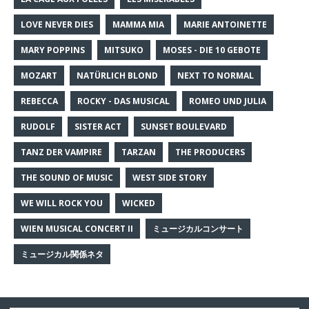
LOVE NEVER DIES
MAMMA MIA
MARIE ANTOINETTE
MARY POPPINS
MITSUKO
MOSES - DIE 10 GEBOTE
MOZART
NATÜRLICH BLOND
NEXT TO NORMAL
REBECCA
ROCKY - DAS MUSICAL
ROMEO UND JULIA
RUDOLF
SISTER ACT
SUNSET BOULEVARD
TANZ DER VAMPIRE
TARZAN
THE PRODUCERS
THE SOUND OF MUSIC
WEST SIDE STORY
WE WILL ROCK YOU
WICKED
WIEN MUSICAL CONCERT II
ミュージカルコンサート
ミュージカル関係ネタ