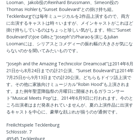
Looman、Jakob役のReinhard Brussmann、Simeon役の
Thomas Hohlerも”Sunset Boulevard”との掛け持ち組。
Tecklenburgでは毎年ミュージカルを2作品上演するので、両方
に出演するキャストは時々いますが、メインキャストがこれほど
掛け持ちしているのはちょっと珍しい気がします。特に”Sunset
Boulevard”のJoe Gillisと”Joseph”のPharaoを演じるJulian
Loomanには、シリアスとコメディーの振れ幅の大きさが気にな
らないのかを聞いてみたいものです。
“Joseph and the Amazing Technicolor Dreamcoat”は2014年6月
21日から8月24日までの計21公演、”Sunset Boulevard”は2014年
7月25日から9月13日までの計20公演。どちらもドイツ語上演で
す。その他に家族向けミュージカル”Robin Hood”も上演されま
す。また例年聖霊降臨祭の月曜日に開催されるガラコンサー
ト”Musical Meets Pop”は、2014年6月9日に行われます。今のと
ころ出演者はまだ発表されていませんが、夏の上演作品に出演す
るキャストを中心に、豪華な顔ぶれが揃うのが通例です。
Freilichtspiele Tecklenburg
Schlossstr. 7
49545 Tecklenburg