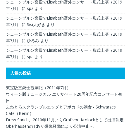
シェーンブルン宮殿でElisabeth野外コンサート形式上演（2019
年7月）
に
spa
より
シェーンブルン宮殿でElisabeth野外コンサート形式上演（2019
年7月）
に
Sisi大好き
より
シェーンブルン宮殿でElisabeth野外コンサート形式上演（2019
年7月）
に
ひろみ
より
シェーンブルン宮殿でElisabeth野外コンサート形式上演（2019
年7月）
に
spa
より
人気の投稿
東宝版三銃士観劇記（2011年7月）
ウィーン版ミュージカル エリザベート20周年記念コンサート初
日
ふわとろスクランブルエッグとアボカドの朝食 - Schwarzes
Café（Berlin）
Drew Sarich、2010年11月よりGraf von Krolockとして出演決定
OberhausenのTdVが爆弾騒動により公演中止へ