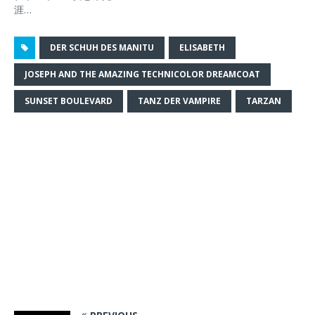
開
新
開
ド
涯…
き
し
き
ウ
ま
い
ま
で
す
ウ
す
開
)
ィ
)
き
DER SCHUH DES MANITU
ELISABETH
ン
ま
ド
す
ウ
)
JOSEPH AND THE AMAZING TECHNICOLOR DREAMCOAT
で
開
き
SUNSET BOULEVARD
TANZ DER VAMPIRE
TARZAN
ま
す
)